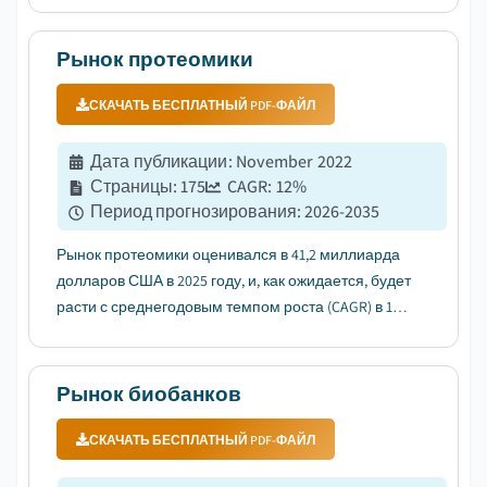
обусловлено ростом распространенности
генетических и хронических заболеваний....
Рынок протеомики
СКАЧАТЬ БЕСПЛАТНЫЙ PDF-ФАЙЛ
Дата публикации
:
November 2022
Страницы
:
175
CAGR:
12
%
Период прогнозирования
:
2026-2035
Рынок протеомики оценивался в 41,2 миллиарда
долларов США в 2025 году, и, как ожидается, будет
расти с среднегодовым темпом роста (CAGR) в 12%
в период с 2026 по 2035 год, что обусловлено
ростом распространенности хронических и
сложных заболеваний....
Рынок биобанков
СКАЧАТЬ БЕСПЛАТНЫЙ PDF-ФАЙЛ