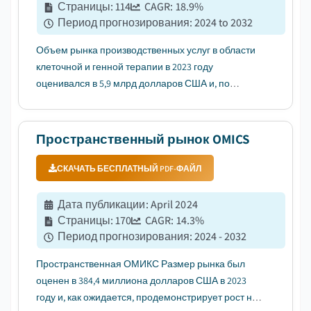
Страницы
:
114
CAGR:
18.9
%
Период прогнозирования
:
2024 to 2032
Объем рынка производственных услуг в области
клеточной и генной терапии в 2023 году
оценивался в 5,9 млрд долларов США и, по
прогнозам, будет расти со среднегодовым темпом
роста 18,9% в период с 2024 по 2032 год....
Пространственный рынок OMICS
СКАЧАТЬ БЕСПЛАТНЫЙ PDF-ФАЙЛ
Дата публикации
:
April 2024
Страницы
:
170
CAGR:
14.3
%
Период прогнозирования
:
2024 - 2032
Пространственная ОМИКС Размер рынка был
оценен в 384,4 миллиона долларов США в 2023
году и, как ожидается, продемонстрирует рост на