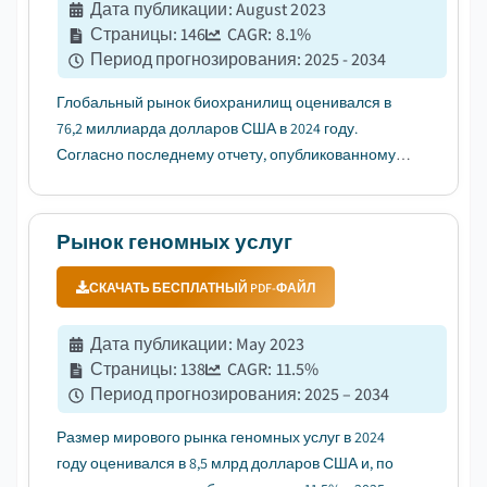
Дата публикации
:
August 2023
Страницы
:
146
CAGR:
8.1
%
Период прогнозирования
:
2025 - 2034
Глобальный рынок биохранилищ оценивался в
76,2 миллиарда долларов США в 2024 году.
Согласно последнему отчету, опубликованному
Global Market Insights Inc., ожидается, что рынок
вырастет с 81,7 миллиарда долларов США в 2025
году до 164,5 миллиарда долларов США в 2034
Рынок геномных услуг
году, при среднегодовом темпе рос...
СКАЧАТЬ БЕСПЛАТНЫЙ PDF-ФАЙЛ
Дата публикации
:
May 2023
Страницы
:
138
CAGR:
11.5
%
Период прогнозирования
:
2025 – 2034
Размер мирового рынка геномных услуг в 2024
году оценивался в 8,5 млрд долларов США и, по