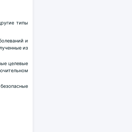
другие типы
болеваний и
лученные из
ные целевые
лючительном
безопасные