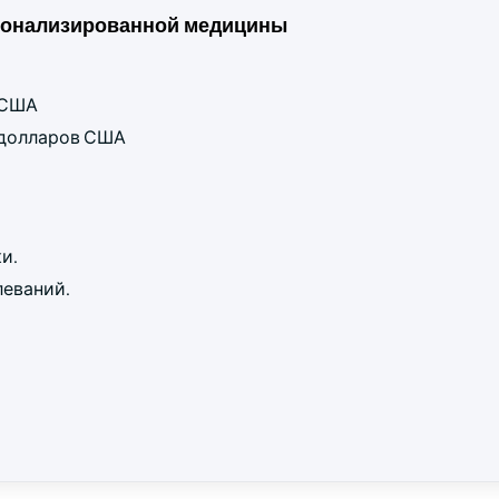
сонализированной медицины
в США
д долларов США
и.
леваний.