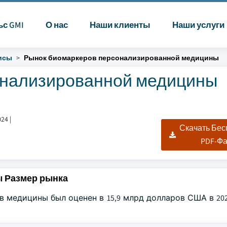
ьс GMI
О нас
Наши клиенты
Наши услуги
исы
Рынок биомаркеров персонализированной медицины
онализированной медицины
024
|
Скачать Бе
PDF-Ф
 Размер рынка
медицины был оценен в 15,9 млрд долларов США в 2023