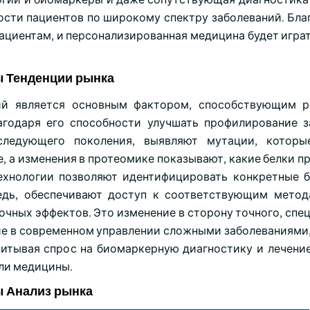
ости пациентов по широкому спектру заболеваний. Бла
ациентам, и персонализированная медицина будет игра
 Тенденции рынка
ий является основным фактором, способствующим р
годаря его способности улучшать профилирование з
следующего поколения, выявляют мутации, которы
е, а изменения в протеомике показывают, какие белки 
технологии позволяют идентифицировать конкретные 
едь, обеспечивают доступ к соответствующим метод
очных эффектов. Это изменение в сторону точного, спе
ие в современном управлении сложными заболеваниями,
питывая спрос на биомаркерную диагностику и лечени
ели медицины.
 Анализ рынка