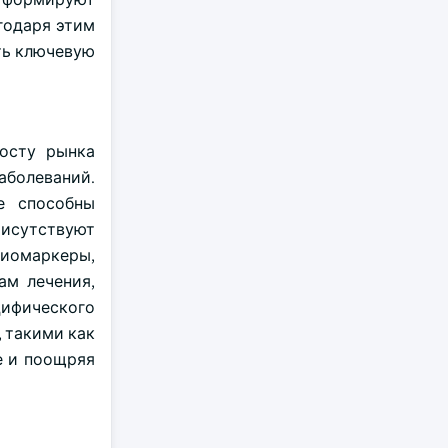
годаря этим
ть ключевую
осту рынка
аболеваний.
е способны
присутствуют
биомаркеры,
ам лечения,
цифического
 такими как
е и поощряя