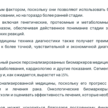
ым фактором, поскольку они позволяют использовать
овании, но на гораздо более ранней стадии.
, включая генетические, протеомные и метаболомны
азом, обеспечивая действенное понимание стадии з
ких реакций.
едицины техника диагностики также получает преи
 к более точной, чувствительной и экономичной диаг
альный рынок персонализированных биомаркеров медици
заболевания, кардиологию и другие показания. Сегмен
у и, как ожидается, вырастет на 15%.
онализированной медицины, поскольку его прогресс
ки и лечения рака. Онкологические биомаркер
ухоли и оценивать эффективность лечения, которые нео
ров может ускориться благодаря постоянному фина