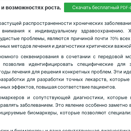
 и возможностях роста.
Скачать бесплатный PDF-
растущей распространенности хронических заболевани
внимания к индивидуальному здравоохранению. Х
осудистые проблемы, являются причиной почти 70% всех
нных методов лечения и диагностики критически важной
номного секвенирования в сочетании с передовой м
, позволив идентифицировать специфические для з
оды лечения для решения конкретных проблем. Эти ид
азработки для разработки точных лекарств, которые
ных эффектов, повышая соответствие пациентов.
иомаркеров и сопутствующей диагностики, которые
равлять заболеванием. Это явление особенно заметно в
фицируемые биомаркеры, которые позволяют специал
логии и биомаркеры и даже сопутствующая диагностик