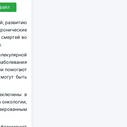
файл
й, развитию
ронические
 смертей во
.
олекулярной
аболевания
еи помогают
 могут быть
 включены в
 онкологии,
изированным
а формируют