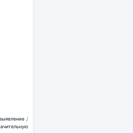
выявление /
начительную