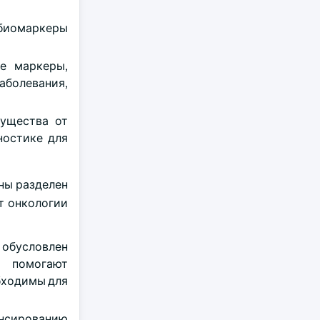
 биомаркеры
е маркеры,
аболевания,
мущества от
ностике для
ны разделен
т онкологии
 обусловлен
ы помогают
бходимы для
нсированию