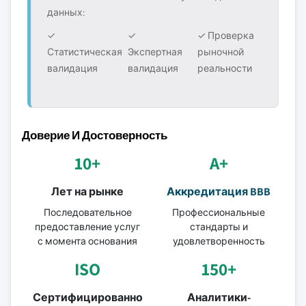
данных:
✓
✓
✓ Проверка
Статистическая
Экспертная
рыночной
валидация
валидация
реальности
Доверие И Достоверность
10+
A+
Лет на рынке
Аккредитация BBB
Последовательное
Профессиональные
предоставление услуг
стандарты и
с момента основания
удовлетворенность
ISO
150+
Сертифицированно
Аналитики-