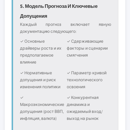
5. Модель Прогноза И Ключевые
Допущения
Каждый прогноз включает явную
документацию следующего:
✓ Основные
✓ Сдерживающие
драйверы роста и их
факторы и сценарии
предполагаемое
смягчения
влияние
✓ Нормативные
✓ Параметр кривой
допущения и риск
технологического
изменения политики
освоения
✓
✓ Конкурентная
Макроэкономические
динамика и
допущения (рост ВВП,
ожидаемый вход/
инфляция, валюта)
выход на рынок