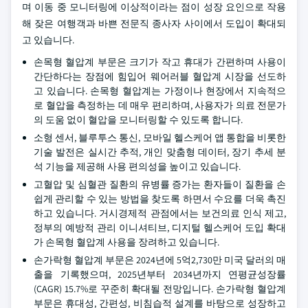
며 이동 중 모니터링에 이상적이라는 점이 성장 요인으로 작용
해 잦은 여행객과 바쁜 전문직 종사자 사이에서 도입이 확대되
고 있습니다.
손목형 혈압계 부문은 크기가 작고 휴대가 간편하며 사용이
간단하다는 장점에 힘입어 웨어러블 혈압계 시장을 선도하
고 있습니다. 손목형 혈압계는 가정이나 현장에서 지속적으
로 혈압을 측정하는 데 매우 편리하며, 사용자가 의료 전문가
의 도움 없이 혈압을 모니터링할 수 있도록 합니다.
소형 센서, 블루투스 통신, 모바일 헬스케어 앱 통합을 비롯한
기술 발전은 실시간 추적, 개인 맞춤형 데이터, 장기 추세 분
석 기능을 제공해 사용 편의성을 높이고 있습니다.
고혈압 및 심혈관 질환의 유병률 증가는 환자들이 질환을 손
쉽게 관리할 수 있는 방법을 찾도록 하면서 수요를 더욱 촉진
하고 있습니다. 거시경제적 관점에서는 보건의료 인식 제고,
정부의 예방적 관리 이니셔티브, 디지털 헬스케어 도입 확대
가 손목형 혈압계 사용을 장려하고 있습니다.
손가락형 혈압계 부문은 2024년에 5억2,730만 미국 달러의 매
출을 기록했으며, 2025년부터 2034년까지 연평균성장률
(CAGR) 15.7%로 꾸준히 확대될 전망입니다. 손가락형 혈압계
부문은 휴대성, 간편성, 비침습적 설계를 바탕으로 성장하고