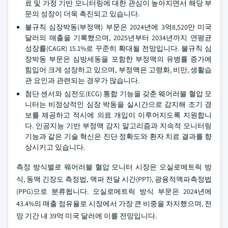
료 및 가정 기반 모니터링에 대한 관심이 높아지면서 해당 부
문의 성장이 더욱 촉진되고 있습니다.
불규칙 심장박동(부정맥) 부문은 2024년에 3억8,520만 미국
달러의 매출을 기록했으며, 2025년부터 2034년까지 연평균
성장률(CAGR) 15.1%로 꾸준히 확대될 전망입니다. 불규칙 심
장박동 부문은 심방세동을 포함한 부정맥의 유병률 증가에
힘입어 크게 성장하고 있으며, 부정맥은 고령화, 비만, 생활습
관 요인과 관련되는 경우가 많습니다.
첨단 센서와 심전도(ECG) 통합 기능을 갖춘 웨어러블 혈압 모
니터는 비정상적인 심장 박동을 실시간으로 감지해 조기 경
보를 제공하고 적시에 의료 개입이 이루어지도록 지원합니
다. 인공지능 기반 부정맥 감지 알고리즘과 지속적 모니터링
기능과 같은 기술 혁신은 진단 정확도와 환자 치료 결과를 향
상시키고 있습니다.
측정 방식별로 웨어러블 혈압 모니터 시장은 오실로메트릭 방
식, 동맥 긴장도 측정법, 맥파 전달 시간(PPT), 광용적맥파측정법
(PPG)으로 분류됩니다. 오실로메트릭 방식 부문은 2024년에
43.4%의 매출 점유율로 시장에서 가장 큰 비중을 차지했으며, 전
망 기간 내 39억 미국 달러에 이를 전망입니다.