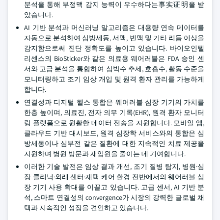
분석을 통해 부정맥 감지 능력이 우수하다는事实证明을 받
았습니다.
AI 기반 분석과 머신러닝 알고리즘은 대용량 연속 데이터를
자동으로 분석하여 심방세동, 서맥, 빈맥 및 기타 리듬 이상을
감지함으로써 진단 정확도를 높이고 있습니다. 바이오인텔
리센스의 BioSticker와 같은 의료용 웨어러블은 FDA 승인 센
서와 고급 분석을 통합하여 심박수 추세, 호흡수, 활동 수준을
모니터링하고 조기 임상 개입 및 원격 환자 관리를 가능하게
합니다.
연결성과 디지털 헬스 통합은 웨어러블 심장 기기의 가치를
한층 높이며, 의료진, 전자 의무 기록(EHR), 원격 환자 모니터
링 플랫폼으로 원활한 데이터 전송을 지원합니다. 모바일 앱,
클라우드 기반 대시보드, 원격 심장학 서비스와의 통합은 심
방세동이나 심부전 같은 질환에 대한 지속적인 치료 제공을
지원하며 병원 방문과 재입원을 줄이는 데 기여합니다.
이러한 기술 발전은 임상 결과 개선, 조기 질병 탐지, 병원·심
장 클리닉·외래 센터·재택 케어 환경 전반에서의 웨어러블 심
장 기기 사용 확대를 이끌고 있습니다. 고급 센서, AI 기반 분
석, 스마트 연결성의 convergence가 시장의 강력한 글로벌 채
택과 지속적인 성장을 견인하고 있습니다.