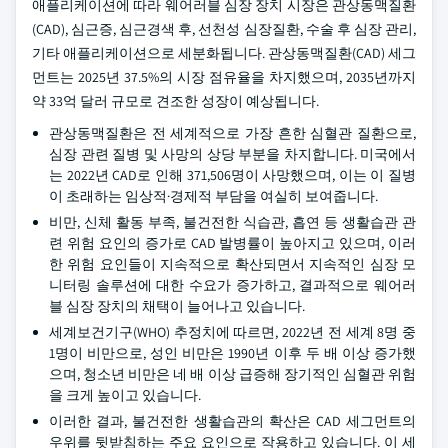
애플리케이션에 따라 웨어러블 심장 장치 시장은 관상동맥질환
(CAD), 심근증, 심근경색 후, 선천성 심장질환, 수술 후 심장 관리,
기타 애플리케이션으로 세분화됩니다. 관상동맥질환(CAD) 세그
먼트는 2025년 37.5%의 시장 점유율을 차지했으며, 2035년까지
약 33억 달러 규모로 견조한 성장이 예상됩니다.
관상동맥질환은 전 세계적으로 가장 흔한 심혈관 질환으로,
심장 관련 질병 및 사망의 상당 부분을 차지합니다. 미국에서
는 2022년 CAD로 인해 371,506명이 사망했으며, 이는 이 질병
이 초래하는 임상적·경제적 부담을 여실히 보여줍니다.
비만, 신체 활동 부족, 불건전한 식습관, 흡연 등 생활습관 관
련 위험 요인의 증가로 CAD 발병률이 높아지고 있으며, 이러
한 위험 요인들이 지속적으로 확산되면서 지속적인 심장 모
니터링 솔루션에 대한 수요가 증가하고, 결과적으로 웨어러
블 심장 장치의 채택이 늘어나고 있습니다.
세계보건기구(WHO) 추정치에 따르면, 2022년 전 세계 8명 중
1명이 비만으로, 성인 비만은 1990년 이후 두 배 이상 증가했
으며, 청소년 비만은 네 배 이상 급증해 장기적인 심혈관 위험
을 크게 높이고 있습니다.
이러한 결과, 불건전한 생활습관의 확산은 CAD 세그먼트의
우위를 뒷받침하는 주요 요인으로 작용하고 있습니다. 이 세