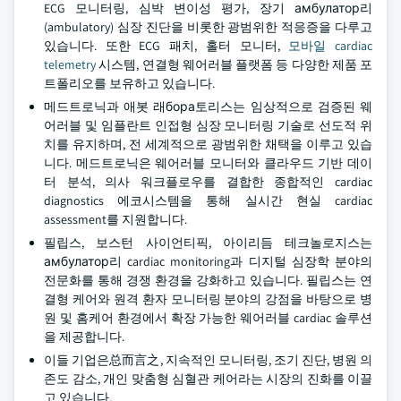
ECG 모니터링, 심박 변이성 평가, 장기 амбулатор리
(ambulatory) 심장 진단을 비롯한 광범위한 적응증을 다루고
있습니다. 또한 ECG 패치, 홀터 모니터,
모바일 cardiac
telemetry
시스템, 연결형 웨어러블 플랫폼 등 다양한 제품 포
트폴리오를 보유하고 있습니다.
메드트로닉과 애봇 래бора토리스는 임상적으로 검증된 웨
어러블 및 임플란트 인접형 심장 모니터링 기술로 선도적 위
치를 유지하며, 전 세계적으로 광범위한 채택을 이루고 있습
니다. 메드트로닉은 웨어러블 모니터와 클라우드 기반 데이
터 분석, 의사 워크플로우를 결합한 종합적인 cardiac
diagnostics 에코시스템을 통해 실시간 현실 cardiac
assessment를 지원합니다.
필립스, 보스턴 사이언티픽, 아이리듬 테크놀로지스는
амбулатор리 cardiac monitoring과 디지털 심장학 분야의
전문화를 통해 경쟁 환경을 강화하고 있습니다. 필립스는 연
결형 케어와 원격 환자 모니터링 분야의 강점을 바탕으로 병
원 및 홈케어 환경에서 확장 가능한 웨어러블 cardiac 솔루션
을 제공합니다.
이들 기업은总而言之, 지속적인 모니터링, 조기 진단, 병원 의
존도 감소, 개인 맞춤형 심혈관 케어라는 시장의 진화를 이끌
고 있습니다.