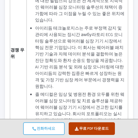
에 대한 필립스의 강조는 전 세계적으로 지속적
인 웨어러블 심장 모니터링 솔루션의 채택이 증
가함에 따라 그 이점을 누릴 수 있는 좋은 위치에
있습니다.
아이리듬 테크놀로지스는 주로 부정맥 감지 및
관리에 사용되는 장시간 амбу라토리 ECG 모니
터링 솔루션으로 웨어러블 심장 기기 시장에서
핵심 전문 기업입니다. 이 회사는 웨어러블 패치
경쟁 우
기반 기술과 자체 데이터 분석을 결합하여 높은
위
진단 정확도와 환자 순응도 향상을 제공합니다.
AI 기반 리듬 분석 및 외래 심장 모니터링에 대한
아이리듬의 강력한 집중은 빠르게 성장하는 원
격 및 가정 기반 심장 케어 부문에서 경쟁력을 지
원합니다.
졸 메디컬은 임상 및 병원전 환경 모두를 위한 웨
어러블 심장 모니터링 및 치료 솔루션을 제공하
여 웨어러블 심장 기기 시장에서 견고한 입지를
유지하고 있습니다. 회사의 포트폴리오는 실시
간 심장 데이터 캡처, 조기 이벤트 감지, 신속한
임상 반응에 중점을 두고 있으며, 특히 고위험 심
전화하세요
무료 PDF 다운로드
장 환자 층에서 두드러집니다. 졸의 웨어러블 모