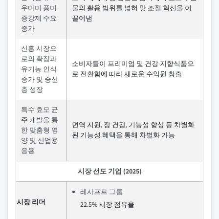
우마미 풍미
물의 활용 범위를 넓혀 맛 조절 혁신을 이
증강제 수요
끌어냄
증가
신흥 시장으
로의 확장과
소비자들이 프리미엄 및 건강 지향식품으
유기농 인식
로 전환함에 따라 새로운 수익원 창출
증가 및 중산
층 성장
특수 효모 균
주 개발을 통
면역 지원, 장 건강, 기능성 향상 등 차별화
한 맞춤형 영
된 기능성 혜택을 통해 차별화 가능
양 및 산업용
응용
시장 선도 기업 (2025)
레사프르 그룹
시장 리더
22.5% 시장 점유율