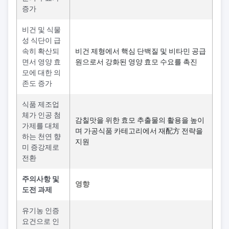
증가
비건 및 식물
성 식단이 급
속히 확산되
비건 제형에서 핵심 단백질 및 비타민 공급
면서 영양 효
원으로서 강화된 영양 효모 수요를 촉진
모에 대한 의
존도 증가
식품 제조업
체가 인공 첨
감칠맛을 위한 효모 추출물의 활용을 높이
가제를 대체
며 가공식품 카테고리에서 재配方 전략을
하는 천연 향
지원
미 증강제로
전환
주의사항 및
영향
도전 과제
유기농 인증
요건으로 인