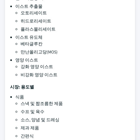
이스트 추출물
오토리세이트
히드로리세이트
플라스몰리세이트
이스트 유도체
베타글루칸
만난올리고당(MOS)
영양 이스트
강화 영양 이스트
비강화 영양 이스트
시장: 용도별
식품
스낵 및 짭조름한 제품
수프 및 육수
소스, 양념 및 드레싱
제과 제품
간편식