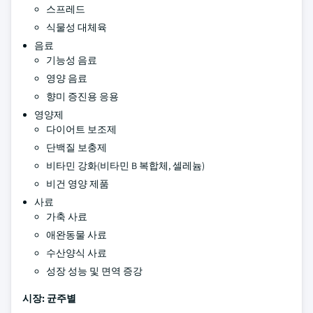
스프레드
식물성 대체육
음료
기능성 음료
영양 음료
향미 증진용 응용
영양제
다이어트 보조제
단백질 보충제
비타민 강화(비타민 B 복합체, 셀레늄)
비건 영양 제품
사료
가축 사료
애완동물 사료
수산양식 사료
성장 성능 및 면역 증강
시장: 균주별