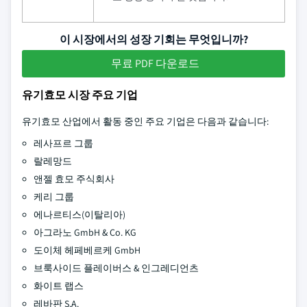
이 시장에서의 성장 기회는 무엇입니까?
무료 PDF 다운로드
유기효모 시장 주요 기업
유기효모 산업에서 활동 중인 주요 기업은 다음과 같습니다:
레사프르 그룹
랄레망드
앤젤 효모 주식회사
케리 그룹
에나르티스(이탈리아)
아그라노 GmbH & Co. KG
도이체 헤페베르케 GmbH
브룩사이드 플레이버스 & 인그레디언츠
화이트 랩스
레바판 S.A.