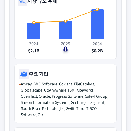
시장 규모 추세
2024
2025
2034
$2.1B
$0
$6.2B
주요 기업
Axway, BMC Software, Coviant, FileCatalyst,
Globalscape, GoAnywhere, IBM, Kiteworks,
OpenText, Oracle, Progress Software, Safe-T Group,
Saison Information Systems, Seeburger, Signiant,
South River Technologies, Swift, Thru, TIBCO
Software, Zix