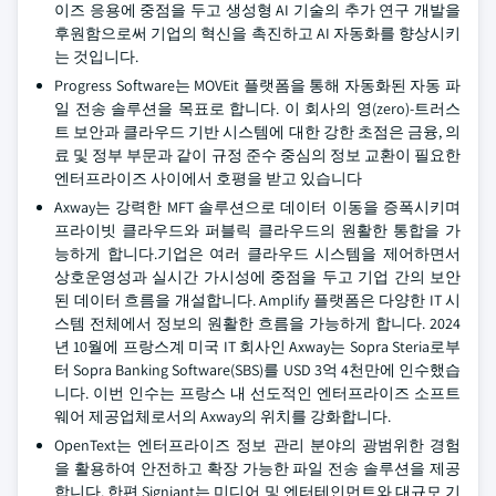
이즈 응용에 중점을 두고 생성형 AI 기술의 추가 연구 개발을
후원함으로써 기업의 혁신을 촉진하고 AI 자동화를 향상시키
는 것입니다.
Progress Software는 MOVEit 플랫폼을 통해 자동화된 자동 파
일 전송 솔루션을 목표로 합니다. 이 회사의 영(zero)-트러스
트 보안과 클라우드 기반 시스템에 대한 강한 초점은 금융, 의
료 및 정부 부문과 같이 규정 준수 중심의 정보 교환이 필요한
엔터프라이즈 사이에서 호평을 받고 있습니다
Axway는 강력한 MFT 솔루션으로 데이터 이동을 증폭시키며
프라이빗 클라우드와 퍼블릭 클라우드의 원활한 통합을 가
능하게 합니다.기업은 여러 클라우드 시스템을 제어하면서
상호운영성과 실시간 가시성에 중점을 두고 기업 간의 보안
된 데이터 흐름을 개설합니다. Amplify 플랫폼은 다양한 IT 시
스템 전체에서 정보의 원활한 흐름을 가능하게 합니다. 2024
년 10월에 프랑스계 미국 IT 회사인 Axway는 Sopra Steria로부
터 Sopra Banking Software(SBS)를 USD 3억 4천만에 인수했습
니다. 이번 인수는 프랑스 내 선도적인 엔터프라이즈 소프트
웨어 제공업체로서의 Axway의 위치를 강화합니다.
OpenText는 엔터프라이즈 정보 관리 분야의 광범위한 경험
을 활용하여 안전하고 확장 가능한 파일 전송 솔루션을 제공
합니다. 한편 Signiant는 미디어 및 엔터테인먼트와 대규모 기