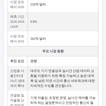
시장 규모
228억 달러
에서 2026
예측 기간
2026-2035
5.9%
CAGR
시장 규모
382억 달러
에서 2035
주요 시장 동향
추진 요인
영향
산업용 사
대규모 기기 연결성과 실시간 산업 데이터 교
물인터넷
환을 지원하기 위한 확장 가능하고 높은 대역
(IIoT) 생태
폭 및 낮은 지연 시간의 통신 네트워크에 대한
계의 확대
지속적인 수요를 견인합니다.
연결형 및
기계 자율성, 조정된 운영, 실시간 제어를 가능
자율형 산
하게 하는 결정론적이고 안정적인 통신의 필
업 장비의