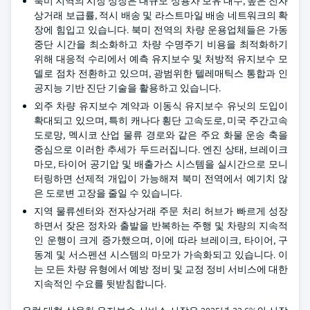
북미 지역의 시장 성장은 대규모 상용차 보유 대수, 높은 전자
상거래 보급률, 적시 배송 및 라스트마일 배송 네트워크의 확
장에 힘입고 있습니다. 북미 전역의 차량 운용업체들은 가동
중단 시간을 최소화하고 차량 수명주기 비용을 최적화하기
위해 대응적 수리에서 예측 유지보수 및 처방적 유지보수 모
델로 점차 전환하고 있으며, 광범위한 텔레매틱스 통합과 인
공지능 기반 진단 기술을 활용하고 있습니다.
외주 차량 유지보수 계약과 이동식 유지보수 유닛의 도입이
확대되고 있으며, 특히 캐나다 횡단 고속도로, 미국 주간고속
도로망, 멕시코 산업 물류 경로와 같은 주요 화물 운송 축을
중심으로 이러한 추세가 두드러집니다. 엔진 상태, 브레이크
마모, 타이어 공기압 및 배출가스 시스템을 실시간으로 모니
터링하면 선제적 개입이 가능해져 북미 전역에서 예기치 않
은 도로변 고장을 줄일 수 있습니다.
지역 물류센터와 전자상거래 주문 처리 허브가 빠르게 성장
하면서 잦은 정차와 출발을 반복하는 주행 및 차량의 지속적
인 운행이 크게 증가했으며, 이에 따라 브레이크, 타이어, 구
동계 및 서스펜션 시스템의 마모가 가속화되고 있습니다. 이
는 모든 차량 유형에서 예방 정비 및 교정 정비 서비스에 대한
지속적인 수요를 뒷받침합니다.