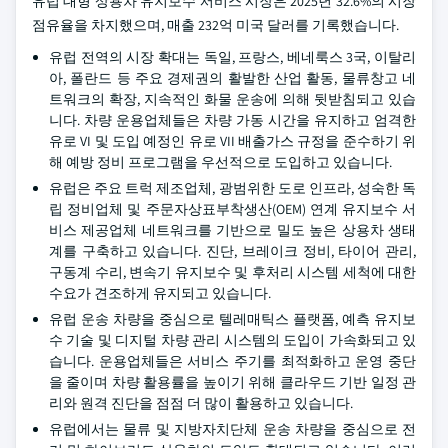
유럽 대형 상용차 유지보수 서비스 시장은 2025년 32.6%의 시장
점유율을 차지했으며, 매출 232억 미국 달러를 기록했습니다.
유럽 전역의 시장 확대는 독일, 프랑스, 베네룩스 3국, 이탈리
아, 폴란드 등 주요 경제권의 활발한 산업 활동, 물류창고 네
트워크의 확장, 지속적인 화물 운송에 의해 뒷받침되고 있습
니다. 차량 운용업체들은 차량 가동 시간을 유지하고 엄격한
유로 VI 및 도입 예정인 유로 VII 배출가스 규정을 준수하기 위
해 예방 정비 프로그램을 우선적으로 도입하고 있습니다.
유럽은 주요 트럭 제조업체, 광범위한 도로 인프라, 성숙한 독
립 정비업체 및 주문자상표부착생산(OEM) 연계 유지보수 서
비스 제공업체 네트워크를 기반으로 밀도 높은 상용차 생태
계를 구축하고 있습니다. 진단, 브레이크 정비, 타이어 관리,
구동계 수리, 변속기 유지보수 및 후처리 시스템 세척에 대한
수요가 견조하게 유지되고 있습니다.
유럽 운송 차량을 중심으로 텔레매틱스 플랫폼, 예측 유지보
수 기술 및 디지털 차량 관리 시스템의 도입이 가속화되고 있
습니다. 운용업체들은 서비스 주기를 최적화하고 운영 중단
을 줄이며 차량 활용률을 높이기 위해 클라우드 기반 일정 관
리와 원격 진단을 점점 더 많이 활용하고 있습니다.
유럽에서는 물류 및 지방자치단체 운송 차량을 중심으로 전