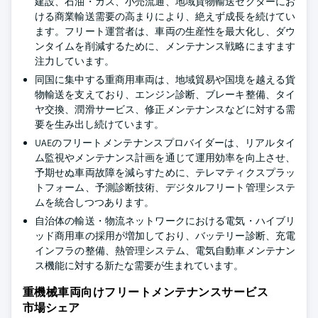
建設、石油・ガス、小売流通、地域貨物輸送セクターにお
ける商業輸送需要の高まりにより、絶えず成長を続けてい
ます。フリート運営者は、車両の生産性を最大化し、ダウ
ンタイムを削減するために、メンテナンス戦略にますます
注力しています。
同国に集中する重商用車両は、地域貿易や国境を越える貨
物輸送を支えており、エンジン診断、ブレーキ整備、タイ
ヤ交換、潤滑サービス、修正メンテナンスなどに対する需
要を生み出し続けています。
UAEのフリートメンテナンスプロバイダーは、リアルタイ
ム監視やメンテナンス計画を通じて運用効率を向上させ、
予期せぬ車両故障を減らすために、テレマティクスプラッ
トフォーム、予測診断技術、デジタルフリート管理システ
ムを統合しつつあります。
自治体の輸送・物流ネットワークにおける電気・ハイブリ
ッド商用車の採用が増加しており、バッテリー診断、充電
インフラの整備、熱管理システム、電気自動車メンテナン
ス機能に対する新たな需要が生まれています。
重機械車両向けフリートメンテナンスサービス
市場シェア