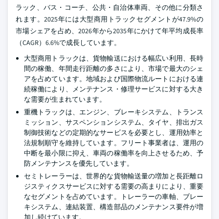
ラック、バス・コーチ、公共・自治体車両、その他に分類さ
れます。2025年には大型商用トラックセグメントが47.9%の
市場シェアを占め、2026年から2035年にかけて年平均成長率
（CAGR）6.6%で成長しています。
大型商用トラックは、貨物輸送における幅広い利用、長時
間の稼働、年間走行距離の多さにより、市場で最大のシェ
アを占めています。地域および国際物流ルートにおける連
続稼働により、メンテナンス・修理サービスに対する大き
な需要が生まれています。
重機トラックは、エンジン、ブレーキシステム、トランス
ミッション、サスペンションシステム、タイヤ、排出ガス
制御技術などの定期的なサービスを必要とし、運用効率と
法規制順守を維持しています。フリート事業者は、運用の
中断を最小限に抑え、車両の稼働率を向上させるため、予
防メンテナンスを優先しています。
セミトレーラーは、世界的な貨物輸送量の増加と長距離ロ
ジスティクスサービスに対する需要の高まりにより、重要
なセグメントを占めています。トレーラーの車軸、ブレー
キシステム、連結装置、構造部品のメンテナンス要件が増
加し続けています。