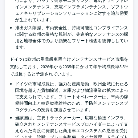
行により、バッテリ健康モニタリング、電気ドライブトレ
インメンテナンス、充電インフラメンテナンス、ソフトウ
ェアキャリブレーションソリューションに対する追加需要
が生まれています。
排出ガス削減、車両安全性、持続可能性コンプライアンス
に関する欧州の厳格な規制が、先進的なメンテナンスの採
用と地域全体でのより頻繁なフリート検査を後押ししてい
ます。
ドイツは欧州の重量級車両向けメンテナンスサービス市場を
支配しており、2026年から2035年にかけて年平均成長率5.5%
で成長すると予測されています。
ドイツの市場成長は、強力な産業活動、欧州全域にわたる
国境を越えた貨物輸送、倉庫および物流事業の拡大によっ
て支えられています。フリートオペレーターは、車両の稼
働時間向上と輸送効率維持のため、予防的メンテナンスプ
ログラムへの投資を加速させています。
当該国は、主要トラックメーカー、広範な輸送インフラ、
確立されたメンテナンスサービスプロバイダーによって支
えられた高度に発展した商用車エコシステムの恩恵を受け
ています。診断、ブレーキ整備、タイヤ管理、ドライブト