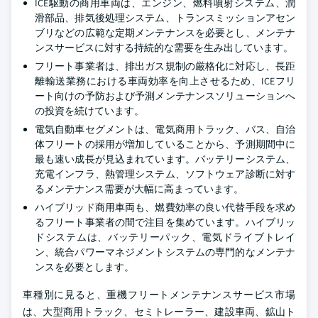
ICE駆動の商用車両は、エンジン、燃料噴射システム、潤
滑部品、排気後処理システム、トランスミッションアセン
ブリなどの広範な定期メンテナンスを必要とし、メンテナ
ンスサービスに対する持続的な需要を生み出しています。
フリート事業者は、排出ガス規制の厳格化に対応し、長距
離輸送業務における車両効率を向上させるため、ICEフリ
ート向けの予防および予測メンテナンスソリューションへ
の投資を続けています。
電気自動車セグメントは、電気商用トラック、バス、自治
体フリートの採用が増加していることから、予測期間中に
最も速い成長が見込まれています。バッテリーシステム、
充電インフラ、熱管理システム、ソフトウェア診断に対す
るメンテナンス需要が大幅に高まっています。
ハイブリッド商用車両も、燃費効率の良い代替手段を求め
るフリート事業者の間で注目を集めています。ハイブリッ
ドシステムは、バッテリーパック、電気ドライブトレイ
ン、統合パワーマネジメントシステムの専門的なメンテナ
ンスを必要とします。
車種別に見ると、重機フリートメンテナンスサービス市場
は、大型商用トラック、セミトレーラー、建設車両、鉱山ト