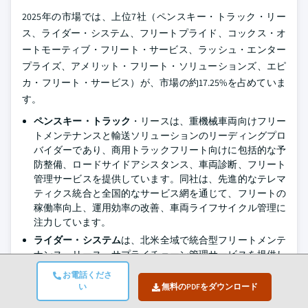
2025年の市場では、上位7社（ペンスキー・トラック・リー
ス、ライダー・システム、フリートプライド、コックス・オ
ートモーティブ・フリート・サービス、ラッシュ・エンター
プライズ、アメリット・フリート・ソリューションズ、エピ
カ・フリート・サービス）が、市場の約17.25%を占めていま
す。
ペンスキー・トラック
・リースは、重機械車両向けフリー
トメンテナンスと輸送ソリューションのリーディングプロ
バイダーであり、商用トラックフリート向けに包括的な予
防整備、ロードサイドアシスタンス、車両診断、フリート
管理サービスを提供しています。同社は、先進的なテレマ
ティクス統合と全国的なサービス網を通じて、フリートの
稼働率向上、運用効率の改善、車両ライフサイクル管理に
注力しています。
ライダー・システム
は、北米全域で統合型フリートメンテ
ナンス、リース、サプライチェーン管理サービスを提供し
ています。同社は、ダウンタイムの削減とフリートパフォ
お電話くださ
ーマンスの最適化を目指し、予防・予測メンテナンスプロ
い
無料のPDFをダウンロード
グラム、モバイル修理サービス、コネクテッドフリート技