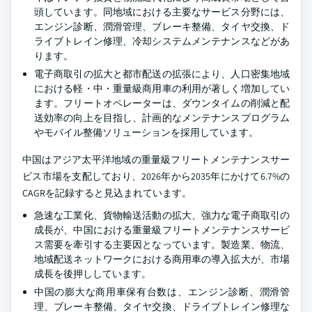
頭しています。同地域における主要なサービス分野には、
エンジン診断、潤滑管理、ブレーキ整備、タイヤ交換、ド
ライブトレイン修理、冷却システムメンテナンスなどがあ
ります。
電子商取引の拡大と都市配送の拡張により、人口密集地域
における軽・中・重量級商用車の利用が著しく増加してい
ます。フリートオペレーターは、ダウンタイムの削減と配
送効率の向上を目指し、計画的なメンテナンスプログラム
やモバイル整備ソリューションを採用しています。
中国はアジア太平洋地域の重量級フリートメンテナンスサー
ビス市場を支配しており、2026年から2035年にかけて6.7%の
CAGRを記録すると見込まれています。
急速な工業化、貨物輸送活動の拡大、強力な電子商取引の
成長が、中国における重量級フリートメンテナンスサービ
ス需要を牽引する主要因となっています。製造業、物流、
地域配送ネットワークにおける商用車の導入拡大が、市場
成長を後押ししています。
中国の膨大な商用車保有台数は、エンジン診断、潤滑管
理、ブレーキ整備、タイヤ交換、ドライブトレイン修理な