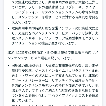
スの急速な拡大により、商用車両の稼働率が大幅に上昇し
ています。フリートの連続稼働によりブレーキ、タイヤ、
ドライブトレイン、サスペンションシステムの摩耗が加速
し、メンテナンス・修理サービスに対する長期的な需要を
支えています。
電気商用車両や持続可能な交通インフラへの投資拡大によ
り、先進的なEVメンテナンスサービス、バッテリ診断、充
電システムサポート、ソフトウェア駆動型車両モニタリン
グソリューションの機会が生まれています。
北米は2025年に258億米ドルの市場規模で重量級車両向けメ
ンテナンスサービス市場を支配しています。
同地域の市場成長は、大規模な商用車保有台数、高い電子
商取引浸透率、ジャストインタイムおよびラストマイル配
送ネットワークの拡大によって支えられています。北米の
フリートオペレーターは、リアクティブな修理から予測・
処方的メンテナンスモデルへの移行を加速させており、地
域全体のテレマティクス統合とAI駆動の診断を活用してダ
ウンタイムを最小化し、車両ライフサイクルコストを最適
化しています。