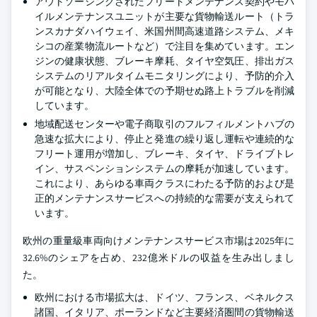
アウトソーシングされたフリートメンテナンス契約やモバ
イルメンテナンスユニットが主要な貨物輸送ルート（トラ
ンスカナダハイウェイ、米国州間高速道路システム、メキ
シコの産業物流ルートなど）で注目を集めています。エン
ジンの健康状態、ブレーキ摩耗、タイヤ空気圧、排出ガス
システムのリアルタイムモニタリングにより、予防的介入
が可能となり、大陸全体での予期せぬ路上トラブルを削減
しています。
地域配送センターや電子商取引のフルフィルメントハブの
急速な拡大により、停止と発進の繰り返し運転や連続的な
フリート運用が増加し、ブレーキ、タイヤ、ドライブトレ
イン、サスペンションシステムの摩耗が加速しています。
これにより、あらゆる車両クラスにわたる予防的および是
正的メンテナンスサービスへの持続的な需要が支えられて
います。
欧州の重量級車両向けメンテナンスサービス市場は2025年に
32.6%のシェアを占め、232億米ドルの収益を生み出しまし
た。
欧州における市場拡大は、ドイツ、フランス、ベネルクス
諸国、イタリア、ポーランドなど主要経済圏間の貨物輸送