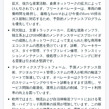
拡大、強力な産業活動、倉庫ネットワークの拡大によって
けん引されています。フリートオペレーターは、車両の稼
働時間を維持し、厳格なEuro VIおよび今後のEuro VII排出
ガス規制に対応するため、予防的メンテナンスプログラム
を優先しています。
同大陸は、主要トラックメーカー、広範な道路インフラ、
独立系およびOEM関連のメンテナンスサービスプロバイダ
ーの成熟したネットワークによって支えられた密な商用車
エコシステムの恩恵を受けています。診断、ブレーキサー
ビス、タイヤ管理、ドライブトレイン修理、トランスミッ
ションメンテナンス、後処理システムクリーニングに対す
る需要は引き続き堅調です。
テレマティクスプラットフォーム、予測メンテナンス技
術、デジタルフリート管理システムの導入が欧州の輸送フ
リートで加速しています。オペレーターはクラウドベース
のスケジューリングやリモート診断をますます活用し、サ
ービス間隔の最適化、運用上の混乱の削減、フリート利用
率の向上を図っています。
欧州ではまた、物流および自治体輸送フリートにおける電
気・ハイブリッド商用車の採用が増加しています。この移