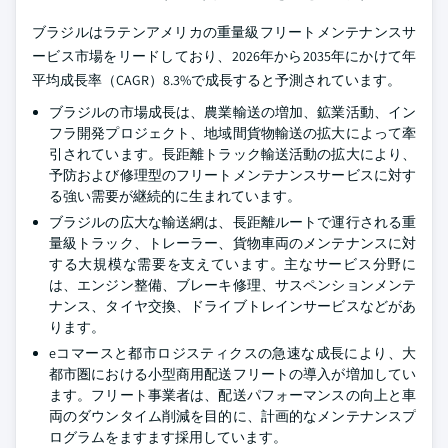
ブラジルはラテンアメリカの重量級フリートメンテナンスサ
ービス市場をリードしており、2026年から2035年にかけて年
平均成長率（CAGR）8.3%で成長すると予測されています。
ブラジルの市場成長は、農業輸送の増加、鉱業活動、イン
フラ開発プロジェクト、地域間貨物輸送の拡大によって牽
引されています。長距離トラック輸送活動の拡大により、
予防および修理型のフリートメンテナンスサービスに対す
る強い需要が継続的に生まれています。
ブラジルの広大な輸送網は、長距離ルートで運行される重
量級トラック、トレーラー、貨物車両のメンテナンスに対
する大規模な需要を支えています。主なサービス分野に
は、エンジン整備、ブレーキ修理、サスペンションメンテ
ナンス、タイヤ交換、ドライブトレインサービスなどがあ
ります。
eコマースと都市ロジスティクスの急速な成長により、大
都市圏における小型商用配送フリートの導入が増加してい
ます。フリート事業者は、配送パフォーマンスの向上と車
両のダウンタイム削減を目的に、計画的なメンテナンスプ
ログラムをますます採用しています。