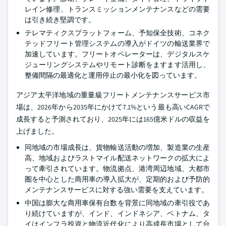
レイン修理、トランスミッションメンテナンスなどの需要
は引き続き堅調です。
テレマティクスプラットフォーム、予知保全技術、コネク
テッドフリート管理システムの導入がドイツの輸送業界で
加速しています。フリートオペレーターは、デジタルスケ
ジューリングシステムやリモート診断をますます活用し、
整備間隔の最適化と運用停止の最小化を図っています。
アジア太平洋地域の重量級フリートメンテナンスサービス市
場は、2026年から2035年にかけて7.1%という最も高いCAGRで
成長すると予測されており、2025年には165億米ドルの収益を
上げました。
同地域の市場成長は、貨物輸送活動の増加、製造業の生産
高、地域およびラストマイル配送ネットワークの拡大によ
って牽引されています。物流拠点、港湾周辺地域、大都市
圏を中心とした商用車の導入拡大が、定期的および予防的
メンテナンスサービスに対する強い需要を支えています。
中国は膨大な商用車保有台数を背景に同地域の牽引役であ
り続けていますが、インド、インドネシア、ベトナム、タ
イはインフラ投資と物流近代化により高成長市場として台