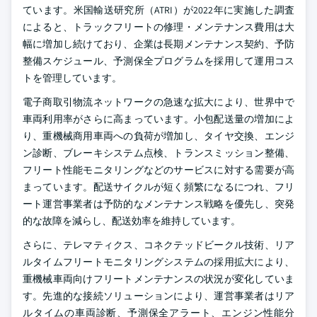
ています。米国輸送研究所（ATRI）が2022年に実施した調査
によると、トラックフリートの修理・メンテナンス費用は大
幅に増加し続けており、企業は長期メンテナンス契約、予防
整備スケジュール、予測保全プログラムを採用して運用コス
トを管理しています。
電子商取引物流ネットワークの急速な拡大により、世界中で
車両利用率がさらに高まっています。小包配送量の増加によ
り、重機械商用車両への負荷が増加し、タイヤ交換、エンジ
ン診断、ブレーキシステム点検、トランスミッション整備、
フリート性能モニタリングなどのサービスに対する需要が高
まっています。配送サイクルが短く頻繁になるにつれ、フリ
ート運営事業者は予防的なメンテナンス戦略を優先し、突発
的な故障を減らし、配送効率を維持しています。
さらに、テレマティクス、コネクテッドビークル技術、リア
ルタイムフリートモニタリングシステムの採用拡大により、
重機械車両向けフリートメンテナンスの状況が変化していま
す。先進的な接続ソリューションにより、運営事業者はリア
ルタイムの車両診断、予測保全アラート、エンジン性能分