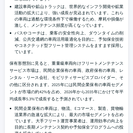
建設車両や鉱山トラックは、世界的なインフラ開発や鉱業
活動の拡大により、強い成長が見込まれています。これら
の車両は過酷な環境条件下で稼働するため、摩耗や損傷が
激しく、メンテナンス頻度が高くなっています。
バスやコーチは、乗客の安全性向上、ダウンタイムの削
減、公共交通網の車両活用最適化を目的に、予知保全技術
やコネクテッド型フリート管理システムをますます採用し
ています。
保有形態別に見ると、重量級車両向けフリートメンテナンス
サービス市場は、民間企業保有の車両、政府保有の車両、レ
ンタル・リース会社、モビリティサービスプロバイダー、そ
の他に区分されます。2025年には民間企業保有の車両セグメ
ントが市場の約42%を占め、2026年から2035年にかけて年平
均成長率5.3%で成長すると予測されています。
民間企業保有の車両は、物流、Eコマース、製造、貨物輸
送業界の急速な拡大により、最大の市場セグメントを占め
ています。大手フリート運営事業者は、運用効率の向上を
目的に長期メンテナンス契約や予知保全プログラムへの投