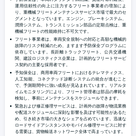
運用信頼性の向上に注力するフリート事業者の増加によ
り、重機械フリートメンテナンスサービス市場で最大のセ
グメントとなっています。エンジン、ブレーキシステム、
潤滑システム、トランスミッション部品の定期点検は、重
機械フリートの性能維持に不可欠です。
フリート事業者は、車両安全規制への対応と高額な機械的
故障のリスク軽減のため、ますます予防保全プログラムに
依存しています。長距離トラックフリート、公共交通機
関、建設ロジスティクス企業は、計画的なフリートサービ
ス契約の主要な採用者です。
予知保全は、商用車両フリートにおけるテレマティクス、
人工知能、コネクテッド診断システムの統合が進むこと
で、予測期間中に強い成長が見込まれています。リアルタ
イムモニタリングにより、フリート管理者は部品の摩耗を
検知し、事前にメンテナンスをスケジュールできます。
緊急および修正修理サービスは、計画外の故障が物流業務
や配送スケジュールに深刻な影響を及ぼす可能性があるた
め、引き続き市場の大きなシェアを占めています。迅速な
ロードサイドアシスタンスやモバイル修理サービスに対す
る需要は、貨物輸送ネットワーク全体で高まっています。