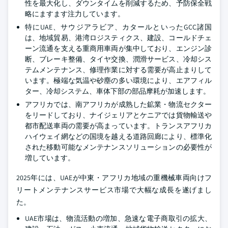
性を最大化し、ダウンタイムを削減するため、予防保全戦
略にますます注力しています。
特にUAE、サウジアラビア、カタールといったGCC諸国
は、地域貿易、港湾ロジスティクス、建設、コールドチェ
ーン流通を支える重商用車両が集中しており、エンジン診
断、ブレーキ整備、タイヤ交換、潤滑サービス、冷却シス
テムメンテナンス、修理作業に対する需要が高止まりして
います。極端な気温や砂塵の多い環境により、エアフィル
ター、冷却システム、車体下部の部品摩耗が加速します。
アフリカでは、南アフリカが成熟した鉱業・物流セクター
をリードしており、ナイジェリアとケニアでは貨物輸送や
都市配送車両の需要が高まっています。トランスアフリカ
ハイウェイ網などの国境を越える道路回廊により、標準化
された移動可能なメンテナンスソリューションの必要性が
増しています。
2025年には、UAEが中東・アフリカ地域の重機械車両向けフ
リートメンテナンスサービス市場で大幅な成長を遂げまし
た。
UAE市場は、物流活動の増加、急速な電子商取引の拡大、