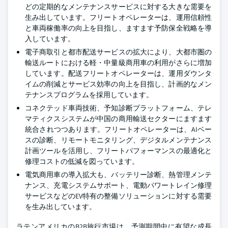
どの定期的なメンテナンスサービスに対する大きな需要を
生み出しています。フリートオペレーターは、運用信頼性
と車両稼働率の向上を目指し、ますます予防保全戦略を導
入しています。
電子商取引と都市配送サービスの拡大により、大都市圏の
輸送ルートにおける軽・中量級商用車の利用がさらに増加
しています。配送フリートオペレーターは、運用ダウンタ
イムの削減とサービス効率の向上を目指し、計画的なメン
テナンスプログラムを採用しています。
コネクテッド車両技術、予知診断プラットフォーム、テレ
マティクスシステムが中国の商用輸送セクターにますます
統合されつつあります。フリートオペレーターは、AIベー
スの診断、リモートモニタリング、デジタルメンテナンス
計画ツールを活用し、フリートパフォーマンスの最適化と
修理コストの低減を図っています。
電気商用車の導入拡大も、バッテリー診断、熱管理メンテ
ナンス、充電システムサポート、電動パワートレイン修理
サービスなどのEV特有の整備ソリューションに対する需要
を生み出しています。
ラテンアメリカのB2B旅行市場は、予測期間中に有望な成長