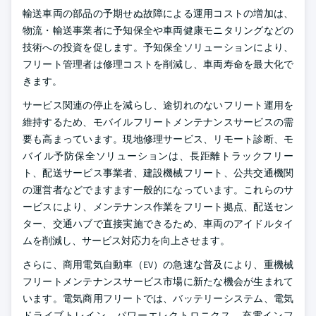
輸送車両の部品の予期せぬ故障による運用コストの増加は、
物流・輸送事業者に予知保全や車両健康モニタリングなどの
技術への投資を促します。予知保全ソリューションにより、
フリート管理者は修理コストを削減し、車両寿命を最大化で
きます。
サービス関連の停止を減らし、途切れのないフリート運用を
維持するため、モバイルフリートメンテナンスサービスの需
要も高まっています。現地修理サービス、リモート診断、モ
バイル予防保全ソリューションは、長距離トラックフリー
ト、配送サービス事業者、建設機械フリート、公共交通機関
の運営者などでますます一般的になっています。これらのサ
ービスにより、メンテナンス作業をフリート拠点、配送セン
ター、交通ハブで直接実施できるため、車両のアイドルタイ
ムを削減し、サービス対応力を向上させます。
さらに、商用電気自動車（EV）の急速な普及により、重機械
フリートメンテナンスサービス市場に新たな機会が生まれて
います。電気商用フリートでは、バッテリーシステム、電気
ドライブトレイン、パワーエレクトロニクス、充電インフ