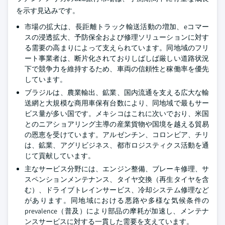
を示す見込みです。
市場の拡大は、長距離トラック輸送活動の増加、eコマー
スの浸透拡大、予防保全および修理ソリューションに対す
る需要の高まりによって支えられています。同地域のフリ
ート事業者は、断片化されておりしばしば厳しい道路状況
下で競争力を維持するため、車両の信頼性と稼働率を優先
しています。
ブラジルは、農業輸出、鉱業、国内流通を支える広大な輸
送網と大規模な商用車保有台数により、同地域で最もサー
ビス量が多い国です。メキシコはこれに次いでおり、米国
とのニアショアリング主導の産業貨物や国境を越える貿易
の恩恵を受けています。アルゼンチン、コロンビア、チリ
は、鉱業、アグリビジネス、都市ロジスティクス活動を通
じて貢献しています。
主なサービス分野には、エンジン整備、ブレーキ修理、サ
スペンションメンテナンス、タイヤ交換（再生タイヤを含
む）、ドライブトレインサービス、冷却システム修理など
があります。同地域における悪路や多様な気候条件の
prevalence（普及）により部品の摩耗が加速し、メンテナ
ンスサービスに対する一貫した需要を支えています。