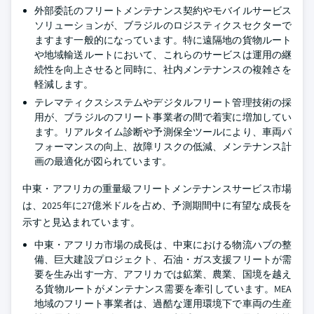
外部委託のフリートメンテナンス契約やモバイルサービス
ソリューションが、ブラジルのロジスティクスセクターで
ますます一般的になっています。特に遠隔地の貨物ルート
や地域輸送ルートにおいて、これらのサービスは運用の継
続性を向上させると同時に、社内メンテナンスの複雑さを
軽減します。
テレマティクスシステムやデジタルフリート管理技術の採
用が、ブラジルのフリート事業者の間で着実に増加してい
ます。リアルタイム診断や予測保全ツールにより、車両パ
フォーマンスの向上、故障リスクの低減、メンテナンス計
画の最適化が図られています。
中東・アフリカの重量級フリートメンテナンスサービス市場
は、2025年に27億米ドルを占め、予測期間中に有望な成長を
示すと見込まれています。
中東・アフリカ市場の成長は、中東における物流ハブの整
備、巨大建設プロジェクト、石油・ガス支援フリートが需
要を生み出す一方、アフリカでは鉱業、農業、国境を越え
る貨物ルートがメンテナンス需要を牽引しています。MEA
地域のフリート事業者は、過酷な運用環境下で車両の生産