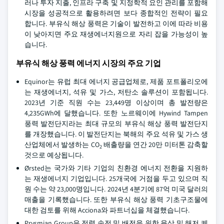
러나 투자 지출, 인프라 구축 및 지정학적 요인 관리를 포함해
시장을 성공적으로 활용하려면 보다 종합적인 전략이 필요
합니다. 부유식 해상 풍력은 기술이 발전하고 이에 따라 비용
이 낮아지면 주요 재생에너지원으로 자리 잡을 가능성이 높
습니다.
부유식 해상 풍력 에너지 시장의 주요 기업
Equinor는 유럽 최대 에너지 공급업체로, 제품 포트폴리오에
는 재생에너지, 석유 및 가스, 저탄소 솔루션이 포함됩니다.
2023년 기준 직원 수는 23,449명 이상이며 총 발전량은
4,235GWh에 달했습니다. 또한 노르웨이에 Hywind Tampen
풍력 발전단지라는 최대 규모의 부유식 해상 풍력 발전단지
를 개장했습니다. 이 발전단지는 북해의 주요 석유 및 가스 생
산업체에서 발생하는 CO
배출량을 연간 20만 미터톤 감축할
2
것으로 예상됩니다.
Ørsted는 국가와 기타 기업의 친환경 에너지 전환을 지원하
는 재생에너지 기업입니다. 25개국에 거점을 두고 있으며 직
원 수는 약 23,000명입니다. 2024년 4분기에 87억 미국 달러의
매출을 기록했습니다. 또한 부유식 해상 풍력 기초구조물에
대한 검토를 위해 Acciona와 파트너십을 체결했습니다.
Prysmian Group은 전력 송전 및 배전을 위한 육상 및 해저 케