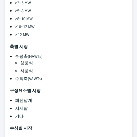
>2~5 MW
>5~8 MW
>8~10 MW
>10~12 MW
> 12 MW
축별 시장
수평축(HAWTs)
상풍식
하풍식
수직축(VAWTs)
구성요소별 시장
회전날개
지지탑
기타
수심별 시장