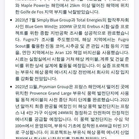
와 Maple Power는 해안에서 25km 이상 떨어진 해역에 위치
한 Golfe de Fos 지역 부지를 낙찰받았습니다.
2023년 7월 Simply Blue Group과 Total Energies의 합작투자회
사인 Blue Gem Wind는 100MW 규모의 Erebus 시험·실증 프로
젝트를 위한 종합 지반공학 조사를 성공적으로 완료했습니
다. Fugro가 조사를 주도했으며, 해상 지역에서는 Fugro
Scout를 활용한 진동 코어, 시추공 및 콘 관입 시험 등의 기법
을, 연안 지역에서는 Aran 120 잭업 바지선을 사용했습니다.
시료는 실험실에서 시험을 거쳐 해상 케이블, 계류 및 건설 준
비를 위한 상세 설계에 활용될 예정입니다. 이 실증 프로젝트
는 부유식 해상 풍력 에너지 시장 전반에서 회사의 시장 입지
를 강화할 전망입니다.
2023년 11월, Prysmian Group은 프랑스 해안에서 떨어진 곳에
위치한 Provence Grand Large 부유식 풍력 발전단지에 사용
될 동적 케이블의 사전 종단 처리 단계를 완료했습니다. 2023
년 말까지 최종 완공될 예정인 이 해상 풍력 발전단지는 프랑
스 내 4만 가구 이상에 24MW의 청정하고 안전하며 안정적인
에너지를 공급할 예정입니다. 이 풍력 발전단지는 수심 약
100m에서 운영되며, 부유식 기초에 장착된 8.4MW급 터빈 3기
로 구성됩니다. 이 프로젝트는 부유식 해상 풍력 에너지 산업
전반에서 회사의 시장 입지를 강화할 전망입니다.