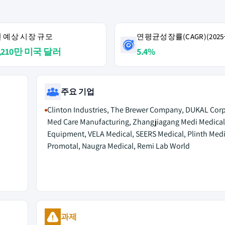
4년 예상 시장 규모
연평균성장률(CAGR)(2025~
1,210만 미국 달러
5.4%
주요 기업
Clinton Industries, The Brewer Company, DUKAL Corp
Med Care Manufacturing, Zhangjiagang Medi Medical
Equipment, VELA Medical, SEERS Medical, Plinth Medi
Promotal, Naugra Medical, Remi Lab World
M
과제