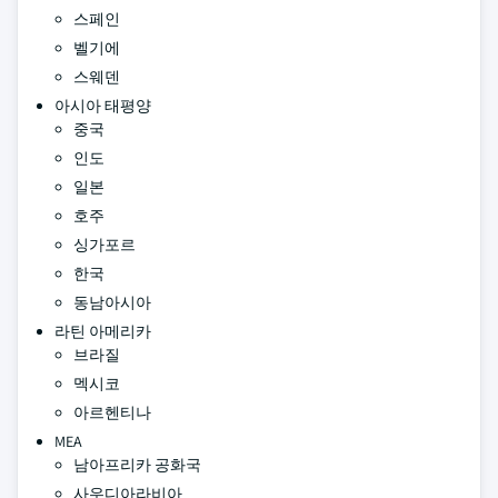
스페인
벨기에
스웨덴
아시아 태평양
중국
인도
일본
호주
싱가포르
한국
동남아시아
라틴 아메리카
브라질
멕시코
아르헨티나
MEA
남아프리카 공화국
사우디아라비아