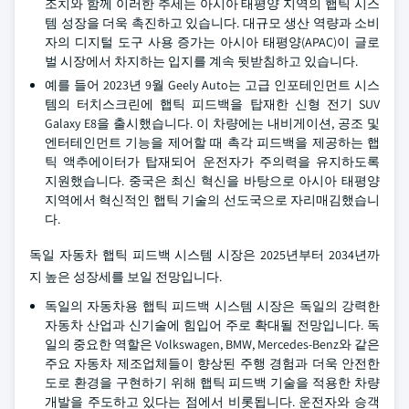
조치와 함께 이러한 추세는 아시아 태평양 지역의 햅틱 시스
템 성장을 더욱 촉진하고 있습니다. 대규모 생산 역량과 소비
자의 디지털 도구 사용 증가는 아시아 태평양(APAC)이 글로
벌 시장에서 차지하는 입지를 계속 뒷받침하고 있습니다.
예를 들어 2023년 9월 Geely Auto는 고급 인포테인먼트 시스
템의 터치스크린에 햅틱 피드백을 탑재한 신형 전기 SUV
Galaxy E8을 출시했습니다. 이 차량에는 내비게이션, 공조 및
엔터테인먼트 기능을 제어할 때 촉각 피드백을 제공하는 햅
틱 액추에이터가 탑재되어 운전자가 주의력을 유지하도록
지원했습니다. 중국은 최신 혁신을 바탕으로 아시아 태평양
지역에서 혁신적인 햅틱 기술의 선도국으로 자리매김했습니
다.
독일 자동차 햅틱 피드백 시스템 시장은 2025년부터 2034년까
지 높은 성장세를 보일 전망입니다.
독일의 자동차용 햅틱 피드백 시스템 시장은 독일의 강력한
자동차 산업과 신기술에 힘입어 주로 확대될 전망입니다. 독
일의 중요한 역할은 Volkswagen, BMW, Mercedes-Benz와 같은
주요 자동차 제조업체들이 향상된 주행 경험과 더욱 안전한
도로 환경을 구현하기 위해 햅틱 피드백 기술을 적용한 차량
개발을 주도하고 있다는 점에서 비롯됩니다. 운전자와 승객