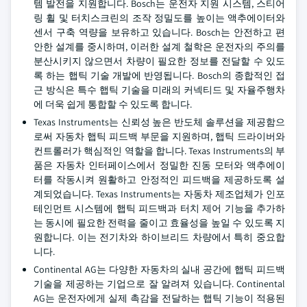
템 발전을 지원합니다. Bosch는 운전자 지원 시스템, 스티어
링 휠 및 터치스크린의 조작 정밀도를 높이는 액추에이터와
센서 구축 역량을 보유하고 있습니다. Bosch는 안전하고 편
안한 설계를 중시하며, 이러한 설계 철학은 운전자의 주의를
분산시키지 않으면서 차량이 필요한 정보를 전달할 수 있도
록 하는 햅틱 기술 개발에 반영됩니다. Bosch의 종합적인 접
근 방식은 특수 햅틱 기술을 미래의 커넥티드 및 자율주행차
에 더욱 쉽게 통합할 수 있도록 합니다.
Texas Instruments는 신뢰성 높은 반도체 솔루션을 제공함으
로써 자동차 햅틱 피드백 부문을 지원하며, 햅틱 드라이버와
컨트롤러가 핵심적인 역할을 합니다. Texas Instruments의 부
품은 자동차 인터페이스에서 정밀한 진동 모터와 액추에이
터를 작동시켜 원활하고 안정적인 피드백을 제공하도록 설
계되었습니다. Texas Instruments는 자동차 제조업체가 인포
테인먼트 시스템에 햅틱 피드백과 터치 제어 기능을 추가하
는 동시에 필요한 전력을 줄이고 효율성을 높일 수 있도록 지
원합니다. 이는 전기차와 하이브리드 차량에서 특히 중요합
니다.
Continental AG는 다양한 자동차의 실내 공간에 햅틱 피드백
기술을 제공하는 기업으로 잘 알려져 있습니다. Continental
AG는 운전자에게 실제 촉감을 전달하는 햅틱 기능이 적용된