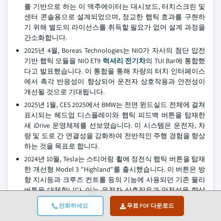
를 기반으로 하는 이 액추에이터는 대시보드, 터치스크린 및
센터 콘솔용으로 설계되었으며, 정교한 햅틱 효과를 구현하
기 위해 별도의 라이선스를 취득할 필요가 없어 설계 과정을
간소화합니다.
2025년 4월, Boreas Technologies는 NIO가 자사의 첨단 압전
기반 햅틱 모듈을 NIO ET9
럭셔리 전기차
의 TUI Bar에 통합했
다고 발표했습니다. 이 통합을 통해 차량의 터치 인터페이스
에서 촉각 반응성이 향상되어 운전자 상호작용과 안전성이
개선될 것으로 기대됩니다.
2025년 1월, CES 2025에서 BMW는 전면 윈드실드 전체에 걸쳐
표시되는 헤드업 디스플레이와 햅틱 피드백 버튼을 탑재한
새 iDrive 운영체제를 선보였습니다. 이 시스템은 운전자, 차
량 및 도로 간 연결성을 강화하여 전반적인 주행 경험을 향상
하는 것을 목표로 합니다.
2024년 10월, Tesla는 스티어링 휠에 정전식 햅틱 버튼을 탑재
한 개선형 Model 3 "Highland"를 출시했습니다. 이 버튼은 방
향 지시등과 크루즈 컨트롤 등의 기능에 사용되던 기존 물리
버튼을 대체합니다. 이는 운전자 상호작용과 안전성을 향상
하기 위해 차량 실내에 솔리드 스테이트 햅틱 피드백 제어 장
전화하세요
무료 PDF 다운로드
치를 도입하는 추세가 확대되고 있음을 보여줍니다.