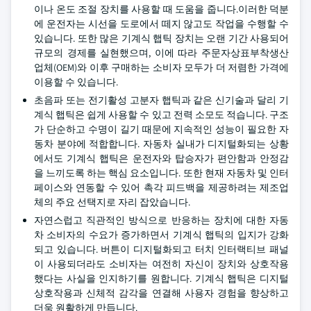
이나 온도 조절 장치를 사용할 때 도움을 줍니다.이러한 덕분
에 운전자는 시선을 도로에서 떼지 않고도 작업을 수행할 수
있습니다. 또한 많은 기계식 햅틱 장치는 오랜 기간 사용되어
규모의 경제를 실현했으며, 이에 따라 주문자상표부착생산
업체(OEM)와 이후 구매하는 소비자 모두가 더 저렴한 가격에
이용할 수 있습니다.
초음파 또는 전기활성 고분자 햅틱과 같은 신기술과 달리 기
계식 햅틱은 쉽게 사용할 수 있고 전력 소모도 적습니다. 구조
가 단순하고 수명이 길기 때문에 지속적인 성능이 필요한 자
동차 분야에 적합합니다. 자동차 실내가 디지털화되는 상황
에서도 기계식 햅틱은 운전자와 탑승자가 편안함과 안정감
을 느끼도록 하는 핵심 요소입니다. 또한 현재 자동차 및 인터
페이스와 연동할 수 있어 촉각 피드백을 제공하려는 제조업
체의 주요 선택지로 자리 잡았습니다.
자연스럽고 직관적인 방식으로 반응하는 장치에 대한 자동
차 소비자의 수요가 증가하면서 기계식 햅틱의 입지가 강화
되고 있습니다. 버튼이 디지털화되고 터치 인터랙티브 패널
이 사용되더라도 소비자는 여전히 자신이 장치와 상호작용
했다는 사실을 인지하기를 원합니다. 기계식 햅틱은 디지털
상호작용과 신체적 감각을 연결해 사용자 경험을 향상하고
더욱 원활하게 만듭니다.