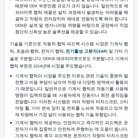
때문에 OEM 부문만큼 규모가 크지 않습니다. 일반적으로 애
프터마켓 햅틱 제품은 설치 과정에서 발생하는 어려움을 해
결하고 차량의 전자장치와 제대로 연동되도록 해야 합니다.
OEM은 설계 및 엔지니어링 역량을 바탕으로 공장에서 직접
첨단의 신뢰성 높은 솔루션을 제공할 수 있습니다.
기술을 기준으로 자동차 햅틱 피드백 시스템 시장은 기계식 햅
틱, 초음파 햅틱, 전자기 햅틱,
전기활성 고분자(EAP)
및 기타 기
술로 구분됩니다. OEM과 애프터마켓으로도 구분됩니다. 기계식
햅틱 부문은 2024년에 시장을 주도했습니다.
기계식 햅틱이 시장을 주도한 이유는 관련 기술이 충분히 발
전했고 비용 부담이 낮으며 차량 내 다양한 영역에서 활용되
기 때문입니다. 일반적으로 기계식 햅틱은 작동기를 사용해
명령이 입력되었을 때 사용자에게 진동이나 회전 움직임을
전달합니다. 이러한 시스템은 여러 차량의 터치스크린, 스티
어링 휠, 기어 변속 장치 및 컨트롤 노브에 적용되고 있어 현
재 차량에서 가장 널리 사용되는 햅틱 기술 유형입니다.
기계식 햅틱이 제공하는 안정적이고 즉각적인 피드백은 운
전자가 더욱 집중하고 안전하게 주행하는 데 도움이 됩니다.
기계식 햅틱의 촉각 피드백은 운전자가 차량의 터치스크린