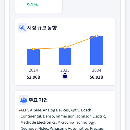
9.1%
시장 규모 동향
2024
2025
2034
$2.96B
$0
$6.91B
주요 기업
ALPS Alpine, Analog Devices, Aptiv, Bosch,
Continental, Denso, Immersion, Johnson Electric,
Methode Electronics, Microchip Technology,
Neonode, Nidec, Panasonic Automotive, Precision