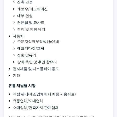
신축 건설
개보수/리노베이션
내부 건설
커튼월 및 파사드
천창 및 지붕 유리
자동차
주문자상표부착생산(OEM)
애프터마켓/교체
접합 앞유리
강화 측면 및 후면 창유리
전자제품 및 디스플레이 용도
기타
유통 채널별 시장
직접 판매(제조업체에서 최종 사용자로)
유통업체/도매업체
소매업체/건축자재 판매업체