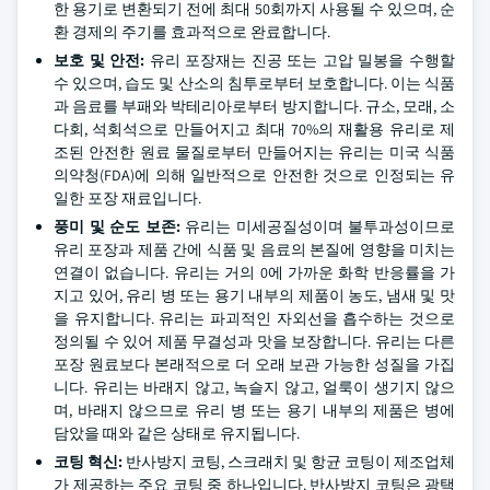
한 용기로 변환되기 전에 최대 50회까지 사용될 수 있으며, 순
환 경제의 주기를 효과적으로 완료합니다.
보호 및 안전:
유리 포장재는 진공 또는 고압 밀봉을 수행할
수 있으며, 습도 및 산소의 침투로부터 보호합니다. 이는 식품
과 음료를 부패와 박테리아로부터 방지합니다. 규소, 모래, 소
다회, 석회석으로 만들어지고 최대 70%의 재활용 유리로 제
조된 안전한 원료 물질로부터 만들어지는 유리는 미국 식품
의약청(FDA)에 의해 일반적으로 안전한 것으로 인정되는 유
일한 포장 재료입니다.
풍미 및 순도 보존:
유리는 미세공질성이며 불투과성이므로
유리 포장과 제품 간에 식품 및 음료의 본질에 영향을 미치는
연결이 없습니다. 유리는 거의 0에 가까운 화학 반응률을 가
지고 있어, 유리 병 또는 용기 내부의 제품이 농도, 냄새 및 맛
을 유지합니다. 유리는 파괴적인 자외선을 흡수하는 것으로
정의될 수 있어 제품 무결성과 맛을 보장합니다. 유리는 다른
포장 원료보다 본래적으로 더 오래 보관 가능한 성질을 가집
니다. 유리는 바래지 않고, 녹슬지 않고, 얼룩이 생기지 않으
며, 바래지 않으므로 유리 병 또는 용기 내부의 제품은 병에
담았을 때와 같은 상태로 유지됩니다.
코팅 혁신:
반사방지 코팅, 스크래치 및 항균 코팅이 제조업체
가 제공하는 주요 코팅 중 하나입니다. 반사방지 코팅은 광택