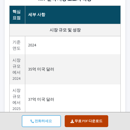
핵심
세부 사항
요점
시장 규모 및 성장
기준
2024
연도
시장
규모
35억 미국 달러
에서
2024
시장
규모
37억 미국 달러
에서
2025
예측
전화하세요
무료 PDF 다운로드
기간