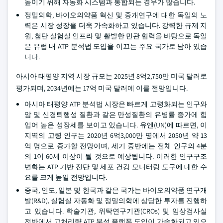
높이기 위해 자동화 시스템과 통합되는 경우가 많습니다.
정밀의학, 바이오의약품 혁신 및 중개연구에 대한 독일의 노
력은 시장 성장을 더욱 가속화하고 있습니다. 강력한 규제 지
원, 첨단 실험실 인프라 및 활발한 민관 협력을 바탕으로 독일
은 유럽 내 ATP 분석법 도입을 이끄는 주요 국가로 남아 있습
니다.
아시아 태평양 지역 시장 규모는 2025년 8억2,750만 미국 달러로
평가되며, 2034년에는 17억 미국 달러에 이를 전망입니다.
아시아 태평양 ATP 분석법 시장은 빠르게 고령화되는 인구와
암 및 신경퇴행성 질환과 같은 만성질환의 유병률 증가에 힘
입어 높은 성장세를 보이고 있습니다. 유엔(UN)에 따르면, 이
지역의 고령 인구는 2020년 6억3,000만 명에서 2050년 약 13
억 명으로 증가할 전망이며, 세기 중반에는 전체 인구의 4분
의 1이 60세 이상이 될 것으로 예상됩니다. 이러한 인구구조
변화는 ATP 기반 진단 및 세포 건강 모니터링 도구에 대한 수
요를 크게 높일 전망입니다.
중국, 인도, 일본 및 한국과 같은 국가는 바이오의약품 연구개
발(R&D), 실험실 자동화 및 정밀의학에 상당한 투자를 진행하
고 있습니다. 학술기관, 위탁연구기관(CROs) 및 임상검사실
전반에서 고처리량 ATP 분석 플랫폼 도입이 가속화되고 있으