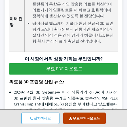
플랫폼의 통합은 개인 맞춤형 의료를 혁신하여
의료기기와 임플란트를 더 빠르고 효율적이며
정확하게 생산할 수 있도록 할 전망입니다.
미래 전
웨어러블 헬스케어 기술과 현장 진료용 3D 프린
망
팅의 도입이 확대되면서 전통적인 제조 방식과
실시간 임상 적용 간의 경계가 허물어지고, 분산
형·환자 중심 의료가 촉진될 전망입니다.
이 시장에서의 성장 기회는 무엇입니까?
무료 PDF 다운로드
의료용 3D 프린팅 산업 뉴스:
2024년 4월, 3D Systems는 미국 식품의약국(FDA)이 자사의
3D 프린팅 환자 맞춤형 두개골 임플란트 솔루션인 VSP PEEK
Cranial Implant에 대해 510(k) 승인을 부여했다고 발표했습니
다. 이 솔루션은 유사한 임플란트보다 최대 85% 적은 소재로
환자 맞춤형 두개골 임플란트를 제작할 수 있으며 비용도 크
전화하세요
무료 PDF 다운로드
게 절감할 수 있습니다. 이번 승인을 통해 해당 기업의 시장