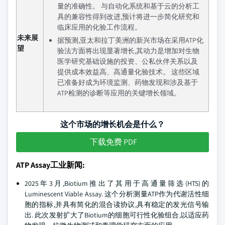
量的准确性。 与自动化系统和基于云的分析工
具的兼容性得到改进,预计将进一步简化研究和
临床应用的化验工作流程。
未来展
据预测,亚太和拉丁美洲的新兴市场在采用ATP化
望
验法方面将出现显著增长,其动力是增加对生物
医学研究基础设施的投资、公私伙伴关系以及
提供成本效益高、高通量化验技术。 这些区域
已准备好成为环境监测、药物发现和涉及基于
ATP检测的诊断等应用的关键增长领域。
这个市场的增长机会是什么？
下载免费 PDF
ATP Assay工业新闻:
2025年3月,Biotium推出了其用于高通量筛选(HTS)的
Luminescent Viable Assay. 这个分析测量ATP作为代谢活性细
胞的指标,并具有简化的混合读协议,具有稳定的发光信号输
出. 此次发射扩大了Biotium的细胞可行性化验组合,以适应药