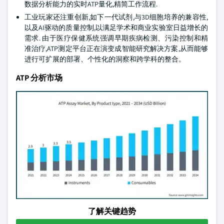
数据分析能力的实时ATP量化,精简工作流程.
工业玩家还注重创新,如下一代试剂,与3D细胞培养的兼容性,
以及AI驱动的质量控制,以满足学术和商业实验室日益增长的
需求. 由于医疗保健系统强调早期疾病检测、污染控制和精
准治疗,ATP测定平台正在演变成智能研究解决方案,从而能够
进行可扩展的部署、个性化的洞察和跨学科的整合。
ATP 分析市场
了解关键趋势