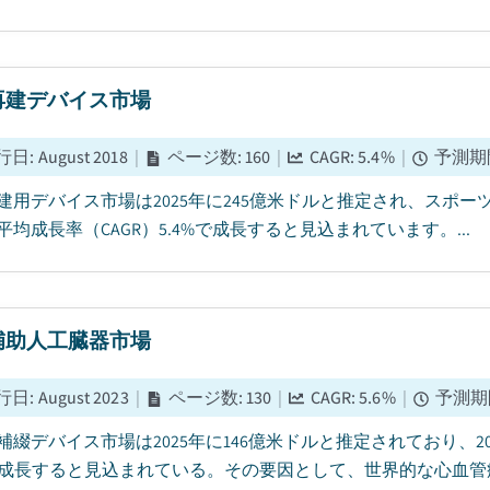
再建デバイス市場
行日
:
August 2018
|
ページ数
:
160
|
CAGR:
5.4
%
|
予測期
建用デバイス市場は2025年に245億米ドルと推定され、スポーツ
平均成長率（CAGR）5.4%で成長すると見込まれています。...
補助人工臓器市場
行日
:
August 2023
|
ページ数
:
130
|
CAGR:
5.6
%
|
予測期
補綴デバイス市場は2025年に146億米ドルと推定されており、20
%で成長すると見込まれている。その要因として、世界的な心血管