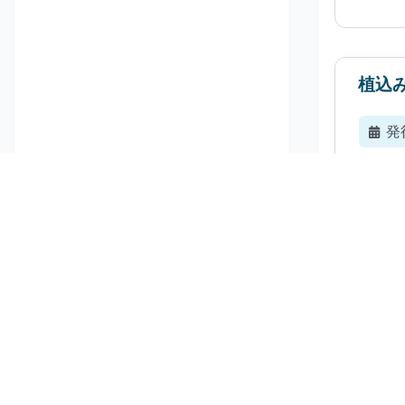
植込
発
202
億米ド
音声
発
202
5.4