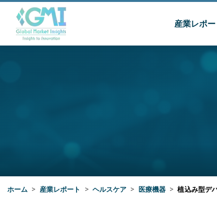
産業レポー
ホーム
>
産業レポート
>
ヘルスケア
>
医療機器
>
植込み型デ