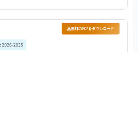
無料のPDFをダウンロード
:
2026-2035
た。市場は、好調な償還環境を背景に、2026年の55
..
無料のPDFをダウンロード
間
:
2026-2035
2026年から2035年にかけて年平均成長率（CAGR）
病率の上昇が挙げられる。...