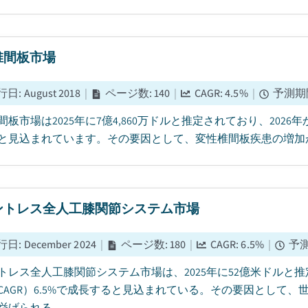
椎間板市場
行日
:
August 2018
|
ページ数
:
140
|
CAGR:
4.5
%
|
予測期
板市場は2025年に7億4,860万ドルと推定されており、2026年
と見込まれています。その要因として、変性椎間板疾患の増加が挙
ントレス全人工膝関節システム市場
行日
:
December 2024
|
ページ数
:
180
|
CAGR:
6.5
%
|
予
トレス全人工膝関節システム市場は、2025年に52億米ドルと推定
CAGR）6.5%で成長すると見込まれている。その要因として
げられる。...