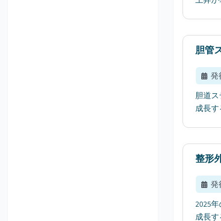
胆管
発
胆道ス
成長す
整形
発
202
成長す