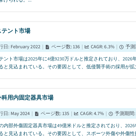
ステント市場
行日
:
February 2022
|
ページ数
:
136
|
CAGR:
6.3
%
|
予測
テント市場は2025年に4億9230万ドルと推定されており、2026年
ると見込まれている。その要因として、低侵襲手術の採用が拡大
外科用内固定器具市場
行日
:
May 2024
|
ページ数
:
135
|
CAGR:
4.7
%
|
予測期間
5年の内部外傷固定器具市場は49億米ドルと推定されており、2026年
ると見込まれている。その要因として、スポーツ外傷や外傷性損