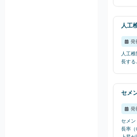
人工
発
人工椎間
長する
セメ
発
セメン
長率（
上昇が挙