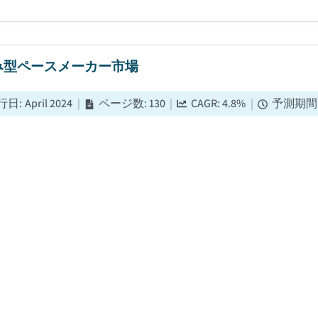
み型ペースメーカー市場
行日
:
April 2024
|
ページ数
:
130
|
CAGR:
4.8
%
|
予測期間
5年の世界の植込み型ペースメーカー市場は53億米ドルと評価され
ルから2035年には83億米ドルにまで拡大すると見込まれている。.
補綴装置市場
行日
:
March 2024
|
ページ数
:
135
|
CAGR:
5.4
%
|
予測期
5年の声のプロテーゼ機器市場は6億8,870万ドルと推定されており、
%で成長すると見込まれている。その主な要因として、喉頭がんの有