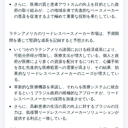
さらに、医療の質と患者アウトカムの向上を目的とした政
府の取り組みが、この地域全体で先進的なペースメーカー
の普及を促進する上で極めて重要な役割を果たしている。
ラテンアメリカのリードレスペースメーカー市場は、予測期
間を通じて堅調な成長を記録すると予想される。
いくつかのラテンアメリカ諸国における経済成長により、
可処分所得が増加し、医療支出が増大している。個人と政
府が医療により多くの資源を配分するにつれて、心臓手術
を含む先進的な医療処置への需要が高まり、その結果、効
果的なリードレスペースメーカーのニーズが増大してい
る。
革新的な医療機器を承認し、それらを医療システムに統合
するというブラジル政府の積極的なアプローチが、リード
レスペースメーカーの採用を加速させている。
さらに、高齢患者の生活の質の向上に対するブラジルの注
力は、低侵襲リードレスペースメーカーソリューションが
提供する利点と一致している。