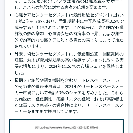
す。この先進的なインフラは複雑な心臓処置をサポート
し、これらの施設に対する患者の信頼を高めます。
心臓ケアセンターセグメントは最終用途セグメントにおい
て第2位を占めており、予測期間中に年平均成長率10.5%で
成長すると予想されています。この成長は、専門的な心臓
施設の数の増加、心血管疾患の有病率の上昇、および集中
的で効率的な心臓ケアに対する需要の高まりによって推進
されています。
外来手術センターセグメントは、低侵襲処置、回復期間の
短縮、および費用対効果の高い治療オプションに対する需
要の増加により、2024年に15.7%の市場シェアを保持しま
した。
長期ケア施設や研究機関を含むリードレスペースメーカー
のその他の最終使用者は、2024年のリードレスペースメー
カー市場において合計6.7%のシェアを占めました。これら
の施設は、低侵襲性、感染リスクの低減、および高齢者ま
たは高リスク患者への適合性により、リードレスペースメ
ーカーをますます採用しています。