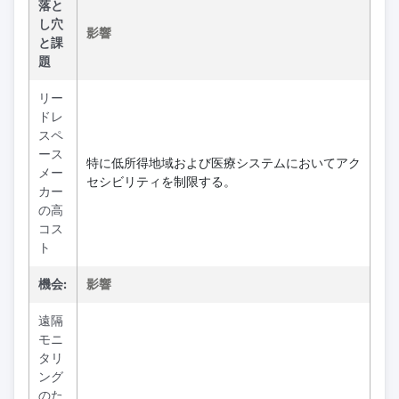
落と
し穴
影響
と課
題
リー
ドレ
スペ
ース
特に低所得地域および医療システムにおいてアク
メー
セシビリティを制限する。
カー
の高
コス
ト
機会:
影響
遠隔
モニ
タリ
ング
のた