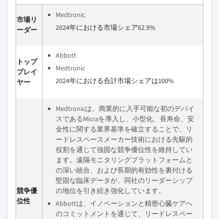
Medtronic
市場リ
2024年における市場シェア62.9%
ーダー
Abbott
トップ
Medtronic
プレイ
2024年における合計市場シェアは100%
ヤー
Medtronicは、商業的に入手可能な初のデバイ
スであるMicraを導入し、小型化、長寿命、安
全性に関する業界基準を確立することで、リ
ードレスペースメーカー技術における先駆的
役割を通じて強固な競争優位性を維持してい
ます。遠隔モニタリングプラットフォームと
の深い統合、および長期的有効性を裏付ける
堅固な臨床データが、同社のリーダーシップ
競争優
の地位を引き続き強化しています。
位性
Abbottは、イノベーションと精密心臓ケアへ
のコミットメントを通じて、リードレスペー