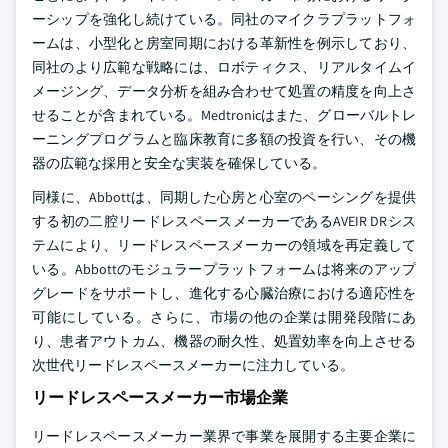
ーシップを強化し続けている。同社のマイクラプラットフォ
ームは、小型化と房室同期における革新性を例示しており、
同社のより広範な戦略には、ロボティクス、リアルタイムイ
メージング、データ分析を組み合わせて処置の精度を向上さ
せることが含まれている。Medtronicはまた、グローバルトレ
ーニングプログラムと臨床教育に多額の投資を行い、その機
器の広範な採用と安全な実装を確保している。
同様に、Abbottは、同期した心房と心室のペーシングを提供
する初の二腔リードレスペースメーカーであるAVEIR DRシス
テムにより、リードレスペースメーカーの領域を再定義して
いる。Abbottのモジュラープラットフォームは将来のアップ
グレードをサポートし、進化する心臓治療における適応性を
可能にしている。さらに、市場の他の企業は開発段階にあ
り、患者アウトカム、機器の耐久性、処置効率を向上させる
次世代リードレスペースメーカーに注力している。
リードレスペースメーカー市場企業
リードレスペースメーカー業界で事業を展開する主要企業に