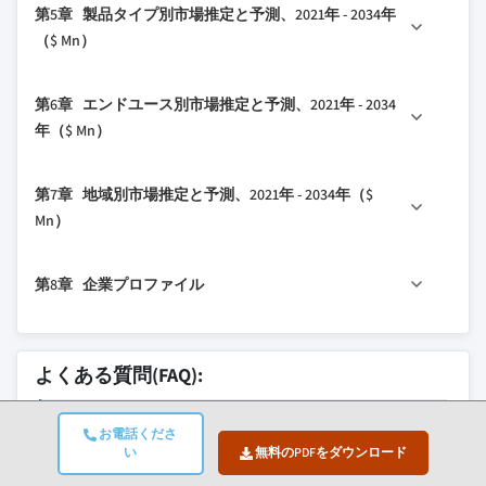
第5章 製品タイプ別市場推定と予測、2021年 - 2034年
1.4 基本推定値と計算
2.3 CXOの視点：戦略的必須事項
3.2.1.1 心疾患の有病率増加
4.2 企業の市場シェア分析
（$ Mn）
1.4.1 基準年の計算
2.3.1 業界幹部にとっての主要な意思決定ポイン
3.2.1.2 技術的進歩
4.2.1 グローバル
ト
1.4.2 市場推定のための主要トレンド
3.2.1.3 好ましい償還政策
5.1 主要トレンド
4.2.2 北米
第6章 エンドユース別市場推定と予測、2021年 - 2034
2.3.2 市場プレイヤーにとっての重要成功要因
1.5 プライマリーリサーチと検証
3.2.1.4 低侵襲手術に対する需要の高まり
5.2 シングルチャンバー心室ペースメーカー
4.2.3 欧州
年（$ Mn）
2.4 将来展望と戦略的推奨事項
1.5.1 プライマリーソース
3.2.2 業界の落とし穴と課題
5.3 デュアルチャンバー心室ペースメーカー
4.2.4 アジア太平洋
1.6 予測モデル
3.2.2.1 リードレスペースメーカーの高コ
6.1 主要トレンド
4.2.5 ラテンアメリカ
第7章 地域別市場推定と予測、2021年 - 2034年（$
1.7 調査の前提条件と制限
スト
6.2 病院・クリニック
4.2.6 中東・アフリカ
Mn）
3.2.3 市場機会
6.3 心臓専門医療センター
4.3 企業マトリックス分析
3.2.3.1 ウェアラブル技術との統合による
7.1 主要トレンド
6.4 外来手術センター
4.4 主要市場プレイヤーの競合分析
第8章 企業プロファイル
遠隔モニタリング
7.2 北米
6.5 その他のエンドユース
4.5 競合ポジショニングマトリックス
3.2.3.2 医療インフラの改善に伴い新興市
7.2.1 米国
4.6 主要な動向
8.1 アボット
場への浸透
7.2.2 カナダ
8.2 メドトロニック
4.6.1 合併・買収
よくある質問(FAQ):
3.3 成長ポテンシャル分析
7.3 欧州
4.6.2 パートナーシップとコラボレーション
3.4 償還シナリオ
7.3.1 ドイツ
2034年までに、リード線不要のペースメ
4.6.3 新製品発売
3.5 規制環境
お電話くださ
主要な競合他社が見当たりませんか？
7.3.2 英国
ーカー市場の予測規模はいくらですか？
4.6.4 拡大計画
い
無料のPDFをダウンロード
3.5.1 米国
このレポートに掲載されている企業は厳選さ
7.3.3 フランス