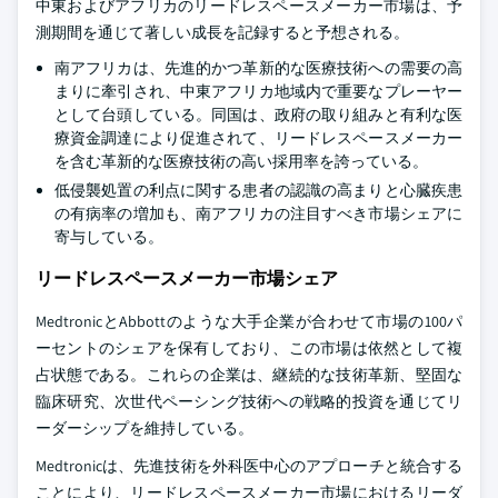
中東およびアフリカのリードレスペースメーカー市場は、予
測期間を通じて著しい成長を記録すると予想される。
南アフリカは、先進的かつ革新的な医療技術への需要の高
まりに牽引され、中東アフリカ地域内で重要なプレーヤー
として台頭している。同国は、政府の取り組みと有利な医
療資金調達により促進されて、リードレスペースメーカー
を含む革新的な医療技術の高い採用率を誇っている。
低侵襲処置の利点に関する患者の認識の高まりと心臓疾患
の有病率の増加も、南アフリカの注目すべき市場シェアに
寄与している。
リードレスペースメーカー市場シェア
MedtronicとAbbottのような大手企業が合わせて市場の100パ
ーセントのシェアを保有しており、この市場は依然として複
占状態である。これらの企業は、継続的な技術革新、堅固な
臨床研究、次世代ペーシング技術への戦略的投資を通じてリ
ーダーシップを維持している。
Medtronicは、先進技術を外科医中心のアプローチと統合する
ことにより、リードレスペースメーカー市場におけるリーダ