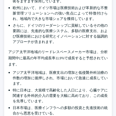
術をますます採用しています。
欧州において、ドイツ市場は医療技術および革新的な不整
脈管理ソリューションへの強い焦点によって特徴付けら
れ、地域内で大きな市場シェアを獲得しています。
さらに、ドイツのリーダーシップに貢献しているその他の
要因には、先進的な医療システム、多額の医療支出、およ
び医療技術における研究とイノベーションに対する協調的
アプローチが含まれます。
アジア太平洋地域のリードレスペースメーカー市場は、分析
期間中に最高の年平均成長率11.9%で成長すると予想されてい
ます。
アジア太平洋地域は、医療支出の増加と低侵襲外科治療の
件数の増加に後押しされ、市場において急速に成長してい
ます。
特に日本は、大規模で高齢化した人口により、心臓ケアに
関連する外科的介入の需要を大幅に高めており、この成長
を先導しています。
日本市場は、医療インフラへの多額の投資と先進技術の統
合から恩恵を受けている。