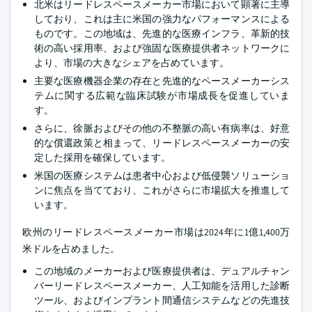
北米はリードレスペースメーカー市場において顕著に主導
しており、これは主に米国の強力なパフォーマンスによる
ものです。この地域は、先進的な医療インフラ、革新的技
術の高い採用率、および強固な医療提供者ネットワークに
より、市場の大きなシェアを占めています。
主要な医療機器企業の存在と先進的なペースメーカーシス
テムに関する広範な臨床試験が市場成長を促進していま
す。
さらに、徐脈およびその他の不整脈の高い有病率は、好意
的な償還政策と相まって、リードレスペースメーカーの安
定した採用を確保しています。
米国の医療システムは患者中心および低侵襲ソリューショ
ンに焦点を当てており、これがさらに市場拡大を推進して
います。
欧州のリードレスペースメーカー市場は2024年に1億1,400万
米ドルを占めました。
この地域のメーカーおよび医療提供者は、デュアルチャン
バーリードレスペースメーカー、人工知能を活用した診断
ツール、およびインプラント間通信システムなどの先進技