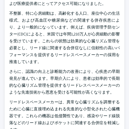
よび医療提供者にとってアクセス可能になりました。
不整脈、特に心房細動は、高齢化する人口、座位中心の生活
様式、および高血圧や糖尿病などの関連する併存疾患によ
り、より一般的になっています。例えば、疾病管理予防セン
ター(CDC)によると、米国では年間1,210万人が心房細動の影響
を受けています。これらの状態は効果的な心臓リズム管理を
必要とし、リード線に関連する合併症なしに信頼性の高いパ
フォーマンスを提供するリードレスペースメーカーの採用を
推進しています。
さらに、認識の向上と診断能力の改善により、心疾患の早期
発見が進んでいます。早期介入により、患者は効率的で長期
的な心臓リズム管理を提供するリードレスペースメーカーの
ような先進技術から恩恵を受ける可能性が高くなります。
リードレスペースメーカーは、異常な心臓リズムを調整する
ために心臓に直接埋め込まれる先進的な小型化された心臓機
器です。これらの機器は低侵襲性であり、感染やリード線脱
落などのリード線およびポケットに関連する合併症を軽減し