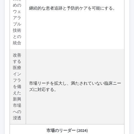
めの
継続的な患者追跡と予防的ケアを可能にする。
ウェ
アラ
ブル
技術
との
統合
改善
する
医療
イン
フラ
市場リーチを拡大し、満たされていない臨床ニー
を備
ズに対応する。
えた
新興
市場
への
浸透
市場のリーダー (2024)