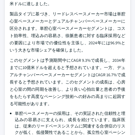
米ドルに達しました。
製品タイプに基づき、リードレスペースメーカー市場は単腔
心室ペースメーカーとデュアルチャンバーペースメーカーに
区分されます。単腔心室ペースメーカーセグメントは、コス
ト効率性、埋込みの容易さ、徐脈患者に対する臨床採用など
の要因により市場での優位性を主張し、2024年には96.9%と
いう大きな市場シェアを確保しました。
このセグメントは予測期間中にCAGR 9.3%で成長し、2034年
までに10億米ドルを超えると予想されています。一方、デュ
アルチャンバーペースメーカーセグメントはCAGR 16.7%で成
長すると予想されています。このセグメントの成長は、心房
と心室の間の同期を改善し、より良い心拍出量と患者の予後
をもたらす高度なペーシング技術への好みの高まりに起因す
る可能性があります。
単腔ペースメーカーの採用は、その実証された信頼性と埋
込みの容易さに支えられ、成長を続けています。臨床医
は、従来のリードベースシステムに関連する合併症のリス
クが低く、低侵襲性であることから、孤立性心室ペーシン