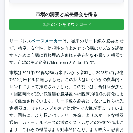
市場の洞察と成長機会を得る
無料のPDFをダウンロード
リードレス
ペースメーカー
は、従来のリード線を必要とせ
ず、精度、安全性、信頼性を向上させて心臓のリズムを調整
するために心臓に直接埋め込まれる先進的な心臓ケア機器で
す。市場の主要企業はMedtronicとAbbottです。
市場は2021年の2億3,280万米ドルから増加し、2023年には3億
7,620万米ドルに達しました。この拡大はいくつかの変革的ト
レンドによって推進されました。この勢いは、合併症が少な
く回復時間が短い低侵襲心臓処置への臨床的嗜好の変化によ
って促進されています。リード線を必要としないこれらの先
進機器は、そのシンプルさと信頼性で人気が高まっていま
す。同時に、より長いバッテリー寿命、よりスマートな機器
通信、カテーテルベースの送達システムなどの技術の進歩に
より、これらの機器はより効率的になり、より幅広い患者お