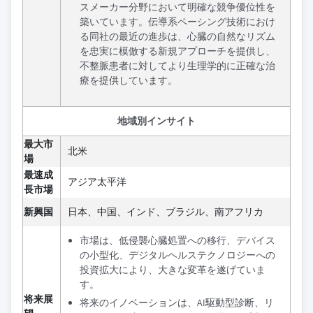
スメーカー分野において明確な競争優位性を
築いています。伝導系ペーシング技術におけ
る同社の最近の進歩は、心臓の自然なリズム
を忠実に模倣する新規アプローチを提供し、
不整脈患者に対してより生理学的に正確な治
療を提供しています。
地域別インサイト
最大市
北米
場
最速成
アジア太平洋
長市場
新興国
日本、中国、インド、ブラジル、南アフリカ
市場は、低侵襲心臓処置への移行、デバイス
の小型化、デジタルヘルステクノロジーへの
投資拡大により、大きな変革を遂げていま
す。
将来展
将来のイノベーションは、AI駆動型診断、リ