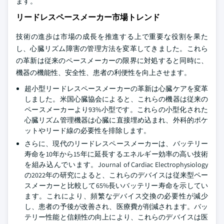
ます。
リードレスペースメーカー市場トレンド
技術の進歩は市場の成長を推進する上で重要な役割を果た
し、心臓リズム障害の管理方法を変革してきました。これら
の革新は従来のペースメーカーの限界に対処すると同時に、
機器の機能性、安全性、患者の利便性を向上させます。
超小型リードレスペースメーカーの革新は心臓ケアを変革
しました。米国心臓協会によると、これらの機器は従来の
ペースメーカーより93%小型です。これらの小型化された
心臓リズム管理機器は心臓に直接埋め込まれ、外科的ポケ
ットやリード線の必要性を排除します。
さらに、現代のリードレスペースメーカーは、バッテリー
寿命を10年から15年に延長するエネルギー効率の高い技術
を組み込んでいます。Journal of Cardiac Electrophysiology
の2022年の研究によると、これらのデバイスは従来型ペー
スメーカーと比較して65%長いバッテリー寿命を示してい
ます。これにより、頻繁なデバイス交換の必要性が減少
し、患者の予後が改善され、医療費が削減されます。バッ
テリー性能と信頼性の向上により、これらのデバイスは医