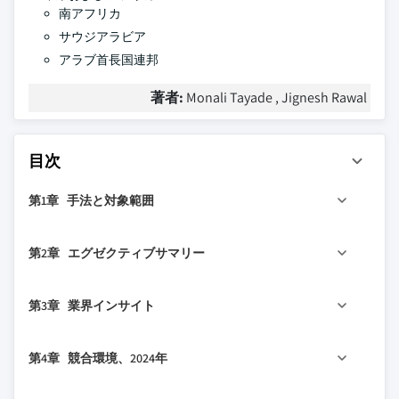
南アフリカ
サウジアラビア
アラブ首長国連邦
著者:
Monali Tayade , Jignesh Rawal
目次
第1章 手法と対象範囲
1.1 市場の対象範囲と定義
第2章 エグゼクティブサマリー
1.2 調査設計
1.2.1 調査アプローチ
2.1 業界360°概要
第3章 業界インサイト
1.2.2 データ収集方法
2.2 主要市場トレンド
1.3 データマイニングソース
2.2.1 地域別トレンド
3.1 業界エコシステム分析
第4章 競合環境、2024年
1.3.1 グローバル
2.2.2 製品タイプ別トレンド
3.2 業界への影響要因
1.3.2 地域/国別
2.2.3 エンドユース別トレンド
3.2.1 成長ドライバー
4.1 はじめに