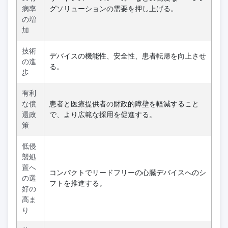
病率
グソリューションの需要を押し上げる。
の増
加
技術
デバイスの機能性、安全性、患者転帰を向上させ
の進
る。
歩
有利
な償
患者と医療提供者の財政的障壁を軽減すること
還政
で、より広範な採用を促進する。
策
低侵
襲処
置へ
コンパクトでリードフリーの心臓デバイスへのシ
の選
フトを推進する。
好の
高ま
り