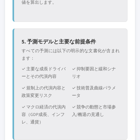
値を算出します。
5. 予測モデルと主要な前提条件
すべての予測には以下の明示的な文書化が含まれ
ます：
✓ 主要な成長ドライバ
✓ 抑制要因と緩和シナ
ーとその代演内容
リオ
✓ 規制上の代演内容と
✓ 技術普及曲線パラメ
政策変更リスク
ータ
✓ マクロ経済の代演内
✓ 競争の動態と市場参
容（GDP成長、インフ
入/椭退の見通し
レ、通貨）