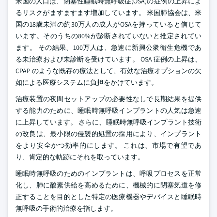
米国の人口は、閉塞性睡眠時無呼吸症(OSA)の症例の上昇によ
るリスクがますますます増加しています。 米国肺協会は、米
国の18歳未満の約30万人の成人がOSAを持っていると信じて
います。そのうちの80%が診断されていないと推定されてい
ます。 その結果、100万人は、急速に新興公衆衛生危機であ
る未治療および未診断を受けています。 OSA 症例の上昇は、
CPAP のような既存の療法として、有効な治療オプションの欠
如による医療システムに負担をかけています。
治療装置の夜間セットアップの必要性なしで長期結果を提供
する能力のために、睡眠時無呼吸インプラントの人気は急速
に上昇しています。 さらに、睡眠時無呼吸インプラント技術
の改良は、最小限の侵襲的処置の採用により、インプラント
をより安全かつ効率的にします。 これは、市場で有望であ
り、肯定的な軌跡にそれを取っています。
睡眠時無呼吸のためのインプラントは、呼吸プロセスを正常
化し、肺に酸素供給を高めるために、機械的に閉塞気道を修
正することを目的とした特定の医療機器やデバイスと睡眠時
無呼吸の手術的治療を指します。