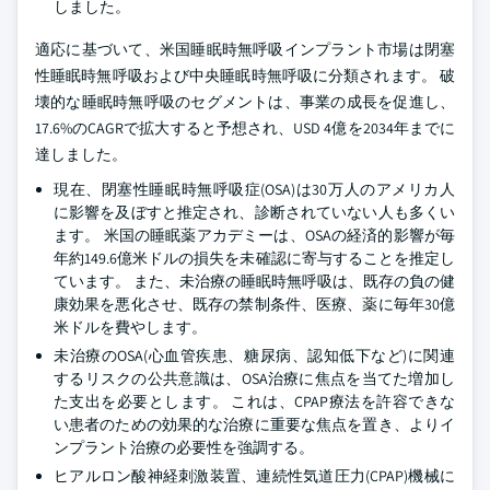
しました。
適応に基づいて、米国睡眠時無呼吸インプラント市場は閉塞
性睡眠時無呼吸および中央睡眠時無呼吸に分類されます。 破
壊的な睡眠時無呼吸のセグメントは、事業の成長を促進し、
17.6%のCAGRで拡大すると予想され、USD 4億を2034年までに
達しました。
現在、閉塞性睡眠時無呼吸症(OSA)は30万人のアメリカ人
に影響を及ぼすと推定され、診断されていない人も多くい
ます。 米国の睡眠薬アカデミーは、OSAの経済的影響が毎
年約149.6億米ドルの損失を未確認に寄与することを推定し
ています。 また、未治療の睡眠時無呼吸は、既存の負の健
康効果を悪化させ、既存の禁制条件、医療、薬に毎年30億
米ドルを費やします。
未治療のOSA(心血管疾患、糖尿病、認知低下など)に関連
するリスクの公共意識は、OSA治療に焦点を当てた増加し
た支出を必要とします。 これは、CPAP療法を許容できな
い患者のための効果的な治療に重要な焦点を置き、よりイ
ンプラント治療の必要性を強調する。
ヒアルロン酸神経刺激装置、連続性気道圧力(CPAP)機械に