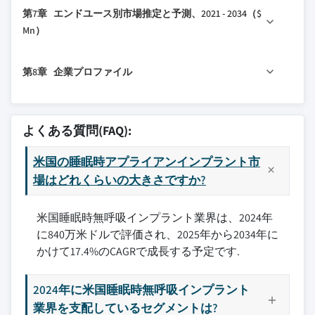
6.1 主要トレンド
3.2.1.3 技術的進歩
1.7 調査の前提条件と制限
第7章 エンドユース別市場推定と予測、2021 - 2034（$
6.2 閉塞性睡眠時無呼吸
3.2.1.4 睡眠時無呼吸症に関する認知度の
Mn）
6.3 中枢性睡眠時無呼吸
向上
7.1 主要トレンド
3.2.2 産業の落とし穴と課題
第8章 企業プロファイル
7.2 病院
3.2.2.1 睡眠時無呼吸症インプラントの高
7.3 外来手術センター
8.1 旭化成
コスト
8.2 Inspire
3.2.2.2 睡眠時無呼吸症インプラントに関
よくある質問(FAQ):
連する合併症
主要な競合他社が見当たりませんか？
3.3 成長ポテンシャル分析
米国の睡眠時アプライアンインプラント市
このレポートに掲載されている企業は厳選さ
3.4 技術ランドスケープ
場はどれくらいの大きさですか?
れたものであり、競合全体を網羅するもので
3.4.1 現在の技術トレンド
はありません。
米国睡眠時無呼吸インプラント業界は、2024年
3.4.2 新興技術
に840万米ドルで評価され、2025年から2034年に
3.5 価格分析
当社の市場収益計算は、個別にプロファイル
かけて17.4%のCAGRで成長する予定です.
3.6 製品パイプライン分析
されていないメーカー、販売業者、専門業者
3.7 患者ジャーニーマップ
を含む全地域の全プレイヤーを考慮したボト
2024年に米国睡眠時無呼吸インプラント
ムアップ手法を採用しています。プロファイ
3.8 規制ランドスケープ
業界を支配しているセグメントは?
ルセクションは戦略的に重要なプレイヤーに