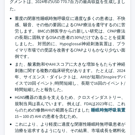
グメントは、2024年のUSD 770.7百万の最高収益を生成しまし
た。
重度の閉塞性睡眠時無呼吸症に適度な多くの患者は、不快
感、騒音、その他の要因によるCPAP療法を遵守するのに苦
労します。 BMCの肺医学からの新しい研究は、CPAP療法
の長期に固執するOSAの患者の30%だけであることを提案
しました。 対照的に、Hypoglossal神経刺激装置は、プラ
イマリ市場での受諾を改善するCPAPよりもかなり少ない面
倒です。
また、酸素飽和やAHIスコアに大きな増加をもたらす神経
刺激に関する複数の臨床研究があります。 たとえば、2024
年、サイエンス・ダイレクトは、AHIが短期のInspireデバ
イスで20回イベント/時間短縮し、長期で16回のイベント/
時間短縮したと報告した。
HGNS機器の進歩を支えるため、クロスインダストリー、
規制当局は喜んでいます。 例えば、FDAは2023年に、これ
らのための修飾AHIの範囲を広げました
睡眠時無呼吸装置
15～100 の AHI の患者を含むため。
これにより、より軽度に適度な閉塞性睡眠時無呼吸患者が
治療を追求するようになり、その結果、市場成長を燃料化