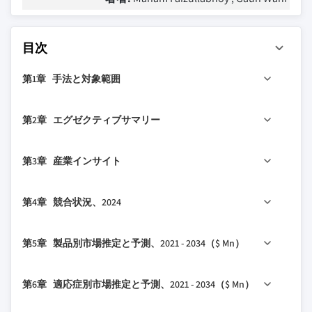
目次
第1章 手法と対象範囲
1.1 市場の対象範囲と定義
第2章 エグゼクティブサマリー
1.2 調査設計
1.2.1 調査アプローチ
2.1 産業360°概要
第3章 産業インサイト
1.2.2 データ収集方法
1.3 データマイニングソース
3.1 産業エコシステム分析
第4章 競合状況、2024
1.4 基本推定値と計算
3.2 産業への影響要因
1.4.1 基準年計算
3.2.1 成長ドライバー
4.1 はじめに
第5章 製品別市場推定と予測、2021 - 2034（$ Mn）
1.4.2 市場推定のための主要トレンド
3.2.1.1 閉塞性睡眠時無呼吸症の有病率増
4.2 企業マトリックス分析
1.5 一次調査と検証
加
4.3 企業の市場シェア分析
5.1 主要トレンド
1.5.1 一次ソース
第6章 適応症別市場推定と予測、2021 - 2034（$ Mn）
3.2.1.2 CPAPに対する低いコンプライアン
4.4 競争ポジショニングマトリックス
5.2 舌下神経刺激装置
スとアドヒアランス
1.6 予測モデル
4.5 戦略ダッシュボード
5.3 横隔膜神経刺激装置