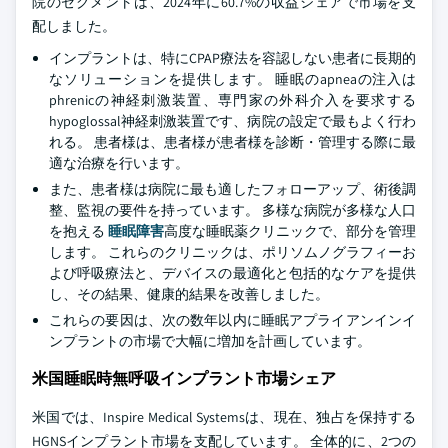
院のセグメントは、2024年に60.7%の収益シェアで市場を支
配しました。
インプラントは、特にCPAP療法を容認しない患者に長期的
なソリューションを提供します。 睡眠のapneaの注入は
phrenicの神経刺激装置、専門家の外科介入を要求する
hypoglossal神経刺激装置です、病院の設定で最もよく行わ
れる。 患者様は、患者様が患者様を診断・管理する際に最
適な治療を行います。
また、患者様は病院に最も適したフォローアップ、術後調
整、監視の要件を持っています。 多様な病院が多様な人口
を抱える
睡眠障害
高度な睡眠薬クリニックで、部分を管理
します。 これらのクリニックは、ポリソムノグラフィーお
よび呼吸療法と、デバイスの最適化と包括的なケアを提供
し、その結果、健康的結果を改善しました。
これらの要因は、次の数年以内に睡眠アプライアンインイ
ンプラントの市場で大幅に増加を計画しています。
米国睡眠時無呼吸インプラント市場シェア
米国では、Inspire Medical Systemsは、現在、独占を保持する
HGNSインプラント市場を支配しています。 全体的に、2つの