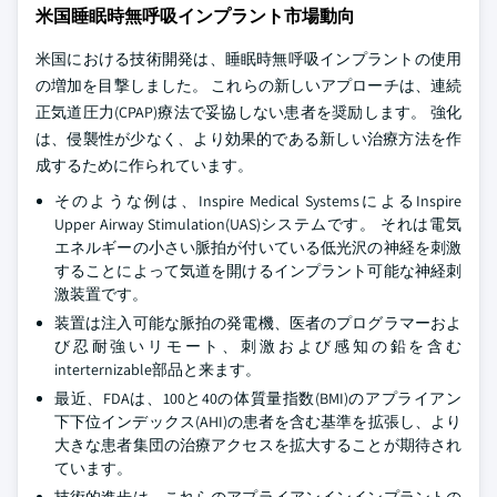
米国睡眠時無呼吸インプラント市場動向
米国における技術開発は、睡眠時無呼吸インプラントの使用
の増加を目撃しました。 これらの新しいアプローチは、連続
正気道圧力(CPAP)療法で妥協しない患者を奨励します。 強化
は、侵襲性が少なく、より効果的である新しい治療方法を作
成するために作られています。
そのような例は、Inspire Medical SystemsによるInspire
Upper Airway Stimulation(UAS)システムです。 それは電気
エネルギーの小さい脈拍が付いている低光沢の神経を刺激
することによって気道を開けるインプラント可能な神経刺
激装置です。
装置は注入可能な脈拍の発電機、医者のプログラマーおよ
び忍耐強いリモート、刺激および感知の鉛を含む
interternizable部品と来ます。
最近、FDAは、100と40の体質量指数(BMI)のアプライアン
下下位インデックス(AHI)の患者を含む基準を拡張し、より
大きな患者集団の治療アクセスを拡大することが期待され
ています。