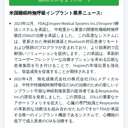
米国睡眠時無呼吸インプラント業界ニュース:
2023年12月、FDAはInspire Medical Systems Inc.のInspire V療
法システムを承認し、中程度から重度の閉塞性睡眠時無呼
吸症(OSA)の治療を承認しました。 この高度なシステムに
は、更新された神経刺激器とBluetooth対応患者リモート
および医師のプログラマが含まれており、より効果的で忍
耐強いソリューションを提供します。 この承認は、革新的
でユーザーフレンドリーな治療オプションを求める広範な
患者集団を引き付けることで、Inspireの市場位置を強化
し、収益成長を促進することが期待されます。
2021年4月、旭化成株式会社の株式会社ZOLLメディカル
は、中性中性睡眠時無呼吸症(CSA)の治療のための新しいイ
ンプラント可能な神経刺激装置の提供者であるRespicardia,
Inc.の買収を発表しました。 この買収は、ZOLLの重要なケ
アポートフォリオを拡大し、心臓の専門知識とRespicardia
の革新的な治療法を組み合わせたものですか? FDAが承認
する唯一のインプラント機器であるシステムで、心機能の
低下で成人患者のCSAを治療する。