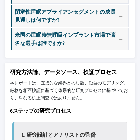
3.9 舌下神経刺激装置市場、2021 - 2034（台数）
焦点を当てており、市場規模の範囲を定義す
3.10 払い戻しシナリオ
閉塞性睡眠アプライアンセグメントの成長
るものではありません。
3.11 ギャップ分析
見通しは何ですか?
競合環境には以下も含まれる可能性があります
3.12 ポーター分析
グローバルトップ
市場アクセスを支
米国の睡眠時無呼吸インプラント市場で著
3.13 PESTEL分析
層に属さない地
配する販売代理店
名な選手は誰ですか?
域・国内限定のリ
やチャネルパート
ーダー企業
ナー
新興の破壊的企
特定の用途やエン
研究方法論、データソース、検証プロセス
業、スタートアッ
ドユースに特化し
プ、または隣接業
たニッチプレイヤ
本レポートは、直接的な業界との対話、独自のモデリング、
界からの参入者
ー
厳格な相互検証に基づく体系的な研究プロセスに基づいてお
り、単なる机上調査ではありません。
無料カスタマイズ - レポート価値の最大
6ステップの研究プロセス
20%
特定のデータが必要ですか？カスタマイ
ズをリクエストして、正確な要件に合わ
せた洞察を入手してください。
1. 研究設計とアナリストの監督