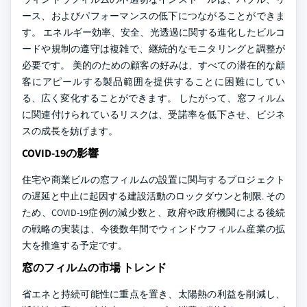
ース、およびパフォーマンスの低下につながることができま
す。 エネルギー効率、安全、光透過に関する進化したビルコ
ードや規制の遵守は複雑で、継続的なモニタリングと調整が
必要です。 美的のための顧客の好みは、すべての潜在的な顧
客にアピールする製品範囲を提供することに困難にしてい
る、広く変化することができます。 したがって、窓フィルム
に関連付けられているリスクは、受諾率を低下させ、ビジネ
スの成長を妨げます。
COVID-19の影響
住宅や商業ビルの窓フィルムの設置に関与するプロジェクト
の遅延と中止に起因する建設活動のロックダウンと制限. その
ため、COVID-19症例の減少数と、政府や政府機関による後続
の戦略の実装は、今後数年間でウィンドウフィルム産業の拡
大を推進する予定です。
窓のフィルムの市場 トレンド
省エネと持続可能性に重点を置き、太陽熱の利益を削減し、