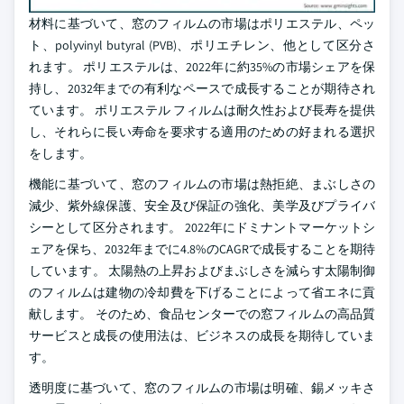
材料に基づいて、窓のフィルムの市場はポリエステル、ペッ
ト、polyvinyl butyral (PVB)、ポリエチレン、他として区分さ
れます。 ポリエステルは、2022年に約35%の市場シェアを保
持し、2032年までの有利なペースで成長することが期待され
ています。 ポリエステル フィルムは耐久性および長寿を提供
し、それらに長い寿命を要求する適用のための好まれる選択
をします。
機能に基づいて、窓のフィルムの市場は熱拒絶、まぶしさの
減少、紫外線保護、安全及び保証の強化、美学及びプライバ
シーとして区分されます。 2022年にドミナントマーケットシ
ェアを保ち、2032年までに4.8%のCAGRで成長することを期待
しています。 太陽熱の上昇およびまぶしさを減らす太陽制御
のフィルムは建物の冷却費を下げることによって省エネに貢
献します。 そのため、食品センターでの窓フィルムの高品質
サービスと成長の使用法は、ビジネスの成長を期待していま
す。
透明度に基づいて、窓のフィルムの市場は明確、錫メッキさ