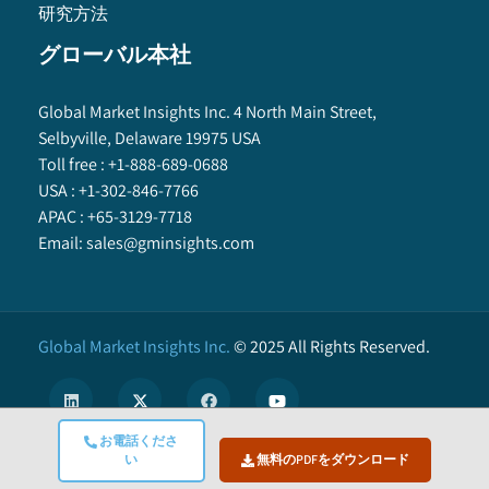
研究方法
グローバル本社
Global Market Insights Inc. 4 North Main Street,
Selbyville, Delaware 19975 USA
Toll free :
+1-888-689-0688
USA :
+1-302-846-7766
APAC :
+65-3129-7718
Email:
sales@gminsights.com
Global Market Insights Inc.
©
2025
All Rights Reserved.
お電話くださ
い
無料のPDFをダウンロード
X
We use cookies to enhance user experience. (
Privacy Policy
)