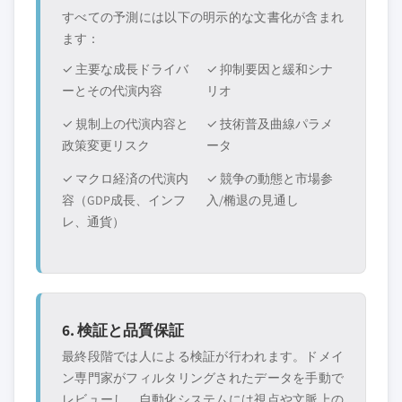
すべての予測には以下の明示的な文書化が含まれ
ます：
✓ 主要な成長ドライバ
✓ 抑制要因と緩和シナ
ーとその代演内容
リオ
✓ 規制上の代演内容と
✓ 技術普及曲線パラメ
政策変更リスク
ータ
✓ マクロ経済の代演内
✓ 競争の動態と市場参
容（GDP成長、インフ
入/椭退の見通し
レ、通貨）
6. 検証と品質保証
最終段階では人による検証が行われます。ドメイ
ン専門家がフィルタリングされたデータを手動で
レビューし、自動化システムには視点や文脈上の