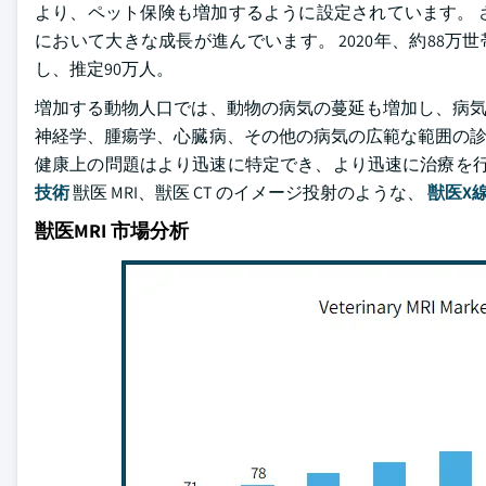
より、ペット保険も増加するように設定されています。 さ
において大きな成長が進んでいます。 2020年、約88
し、推定90万人。
増加する動物人口では、動物の病気の蔓延も増加し、病気
神経学、腫瘍学、心臓病、その他の病気の広範な範囲の診
健康上の問題はより迅速に特定でき、より迅速に治療を行
技術
獣医 MRI、獣医 CT のイメージ投射のような、
獣医X
獣医MRI 市場分析