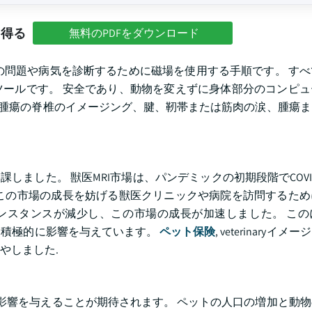
を得る
無料のPDFをダウンロード
上の問題や病気を診断するために磁場を使用する手順です。 す
ールです。 安全であり、動物を変えずに身体部分のコンピュ
て、腫瘍の脊椎のイメージング、腱、靭帯または筋肉の涙、腫瘍
課しました。 獣医MRI市場は、パンデミックの初期段階でCOVID
この市場の成長を妨げる獣医クリニックや病院を訪問するため
Dインスタンスが減少し、この市場の成長が加速しました。 こ
に積極的に影響を与えています。
ペット保険
, veterinaryイ
やしました.
な影響を与えることが期待されます。 ペットの人口の増加と動