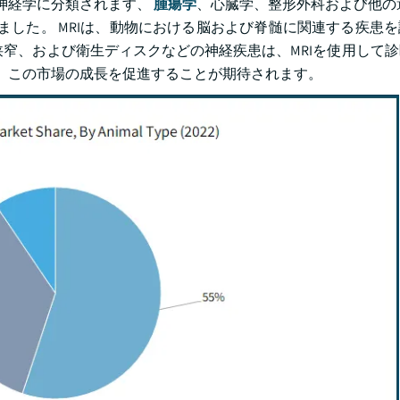
は神経学に分類されます、
腫瘍学
、心臓学、整形外科および他の
持しました。 MRIは、動物における脳および脊髄に関連する疾患
狭窄、および衛生ディスクなどの神経疾患は、MRIを使用して
は、この市場の成長を促進することが期待されます。