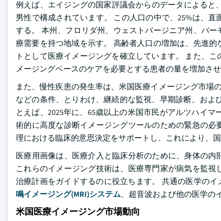
例えば、エイジングの国家評議会からのデータによると、202
男性で構成されています。 この人口の中で、25%は、
する。 本州、フロリダ州、ウェストバージニア州、バー
療需要を持つ地域を示す。 高齢者人口の増加は、先進的
トとして医療イメージングを確立しています。 また、こ
メージングベースのケアを必要とする患者の量を増加させ
また、慢性疾患の発生率は、米国医療イメージング市場の
などの条件、とりわけ、継続的な監視、早期診断、および
とえば、2025年に、65歳以上の米国市民がアルツハイ
術的に高度な診断イメージングツールのための緊急の必
理における臨床的意思決定をサポートし、これにより、国
医療用画像は、医療介入と臨床分析のために、身体の内
これらのイメージング技術は、医療専門家が病気を監視
治療計画をガイドするのに役立ちます。 共通の医学の
鳴イメージング(MRI)システム
、超音波および他の医学の
米国医療イメージング市場動向