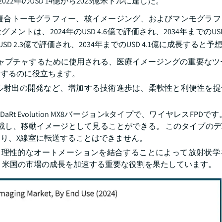
022年のUSD 14億から2023億米ドルに達した。
、複合トーモグラフィー、核イメージング、およびマンモグラ
ントは、2024年のUSD 4.6億で評価され、2034年までのUSD
D 2.3億で評価され、2034年までのUSD 4.1億に成長すると
ャプチャするために使用される、医療イメージングの重要なツ
出するのに役立ちます。
ル射出の開発など、増加する技術進歩は、柔軟性と利便性を提
aRt Evolution MX8バージョンkタイプで、ワイヤレスFPDで
搭載し、移動イメージとして見ることができる。 このタイプの
り、X線室に転送することはできません。
と理性的なオートメーションを結合することによって放射状学
、米国の市場の成長を加速する重要な役割を果たしています。