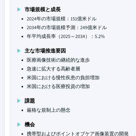
市場規模と成長
2024年の市場規模：151億米ドル
2034年の市場規模予測：249億米ドル
年平均成長率（2025～2034）：5.2%
主な市場推進要因
医療画像技術の継続的な進歩
急速に拡大する高齢者層
米国における慢性疾患の負担増加
米国における医療投資の増加
課題
厳格な規制上の懸念
機会
携帯型およびポイントオブケア画像装置の開発