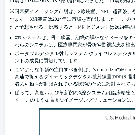
市場は2021年のUSD 13.3億で評価されました。 市場規模は2
米国医療イメージング市場は、X線装置、MRI、超音波
れます。 X線装置は2024年に市場を支配しました。 このセグメ
たと予想される。 比較すると、MRIセグメントは2024年のUS
X線システムは、骨、臓器、組織の詳細なイメージをキ
れらのシステムは、医療専門家が骨折や監視疾患を検
ポータブルデジタル射出システムやワイヤレスデジタ
ントの成長に貢献しています。
このような革新の注目すべき例は、ShimandzuのMobileD
高速で捉えるダイナミックデジタル放射線量(DDR)を
者の可動性が制限されている状態のために設計されてお
従って、高度および革新的なX線システムは臨床精密
す。 このような高度なイメージングソリューションは