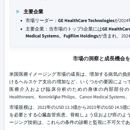
主要企業
市場リーダー：
GE HealthCare Technologies
が202
主要企業：当市場のトップ5企業には
GE HealthCar
Medical Systems、Fujifilm Holdings
が含まれ、20
市場の洞察と成長機会
米国医療イメージング市場の成長は、増加する病気の負
けるヘルスケア支出の増加など、いくつかの要因によっ
医療介入および臨床分析のための身体の内部部分の視覚的表現
Healthineers、Koninklijke Philips、Canon Medica
市場規模は、2021年のUSD 13.3億から2023年のUS
を必要とする心臓血管疾患、骨粗しょう症および癌のような
ージング技術は、これらの条件の診断と監視に不可欠であ