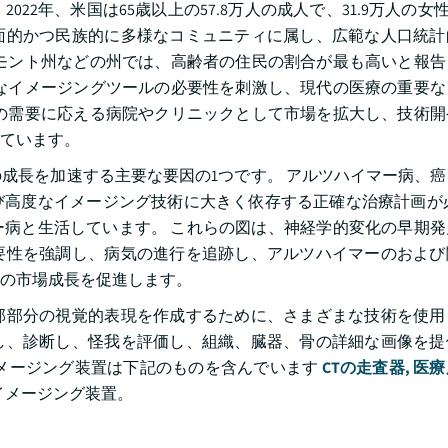
2年、米国は65歳以上の57.8万人の成人で、31.9万人の女性と
直面的かつ民族的に多様なコミュニティに属し、広範な人口統
モント州などの州では、高齢者の住民の割合が最も高いと報告
なイメージングツールの必要性を刺激し、現代の医療の重要な
の需要に応える病院やクリニックとして市場を拡大し、技術開
ています。
成長を加速する主要な要因の1つです。 アルツハイマー病、
高度なイメージング技術に大きく依存する正確な治療計画が必
マー病と生活しています。 これらの図は、神経学的変化の早期
要性を強調し、病気の進行を追跡し、アルツハイマーのおよび
の市場成長を促進します。
部部分の視覚的表現を作成するために、さまざまな技術を使用
し、診断し、怪我を評価し、組織、臓器、骨の詳細な画像を提
イメージング装置は下記のものを含んでいます
CTの走査器,
医療
イメージング装置。