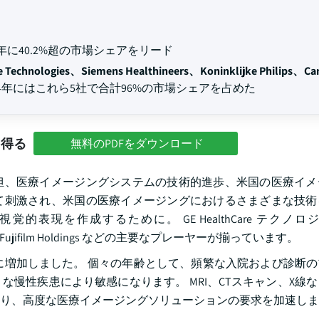
4年に40.2%超の市場シェアをリード
e Technologies、Siemens Healthineers、Koninklijke Philips、Ca
24年にはこれら5社で合計96%の市場シェアを占めた
を得る
無料のPDFをダウンロード
担、医療イメージングシステムの技術的進歩、米国の医療イメ
て刺激され、米国の医療イメージングにおけるさまざまな技術
を作成するために。 GE HealthCare テクノロジー、
l Systems、Fujifilm Holdings などの主要なプレーヤーが揃っています。
D 14.5億に増加しました。 個々の年齢として、頻繁な入院および診
慢性疾患により敏感になります。 MRI、CTスキャン、X線
り、高度な医療イメージングソリューションの要求を加速しま