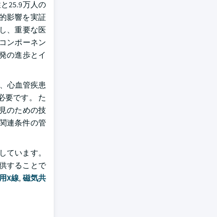
25.9万人の
計的影響を実証
し、重要な医
コンポーネン
発の進歩とイ
癌、心血管疾患
要です。 た
発見のための技
関連条件の管
しています。
供することで
用X線
,
磁気共