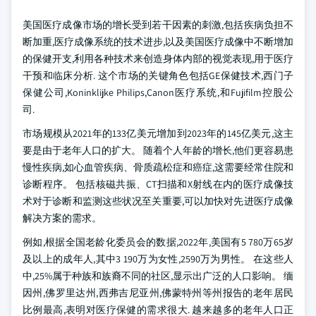
美国医疗成像市场的增长受到若干因素的刺激,包括疾病负担不
断加重,医疗成像系统的技术进步,以及美国医疗成像中不断增加
的保健开支,利用各种技术来创造身体内部的视觉表现,用于医疗
干预和临床分析. 这个市场的关键角色包括GE保健技术,西门子
保健公司,Koninklijke Philips,Canon医疗系统,和Fujifilm控股公
司.
市场规模从2021年的133亿美元增加到2023年的145亿美元,这主
要是由于老年人口的扩大。 随着个人年龄的增长,他们更容易患
慢性疾病,如心血管疾病、骨质疏松症和癌症,这需要经常住院和
诊断程序。 包括核磁共振、CT扫描和X射线在内的医疗成像技
术对于诊断和监测这些状况至关重要,可以加快对先进医疗成像
解决方案的需求。
例如,根据全国老龄化委员会的数据,2022年,美国有5 780万65岁
及以上的成年人,其中3 190万为女性,2590万为男性。 在这些人
中,25%属于种族和族裔不同的社区,显示出广泛的人口影响。 缅
因州,佛罗里达州,西弗吉尼亚州,佛蒙特州等州报告的老年居民
比例最高,表明对医疗保健的需求很大. 越来越多的老年人口正