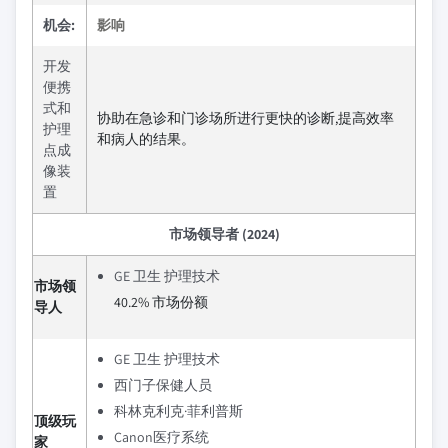
机会:
影响
开发
便携
式和
协助在急诊和门诊场所进行更快的诊断,提高效率
护理
和病人的结果。
点成
像装
置
市场领导者 (2024)
GE 卫生 护理技术
市场领
40.2% 市场份额
导人
GE 卫生 护理技术
西门子保健人员
科林克利克·菲利普斯
顶级玩
Canon医疗系统
家