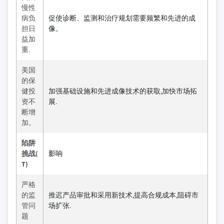
慢性
病负
促使诊断、监测和治疗规划需要频繁和先进的成
担日
像。
益加
重.
美国
的保
健投
加强基础设施和先进成像技术的获取,加快市场拓
资不
展.
断增
加。
陷阱
挑战(
影响
T)
严格
的监
推迟产品审批和采用新技术,提高合规成本,阻碍市
管问
场扩张.
题