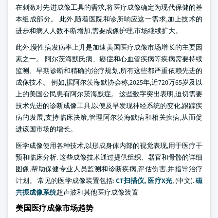
在刺激对先进成像工具的需求,将医疗成像确定为现代保健的基
本组成部分。 此外,随着医院和诊所响应这一需求,加上技术的
进步和病人人数不断增加,需要成像护理,市场继续扩大。
此外,慢性病发病率上升是加速美国医疗成像市场增长的主要因
素之一。 阿尔茨海默氏病、癌症和心血管疾病等疾病需要持续
监测、早期诊断和精确的治疗规划,所有这些都严重依赖先进的
成像技术。 例如,据阿尔茨海默协会称,2025年,近720万65岁及以
上的美国公民患有阿尔茨海默症。 这些数字突出表明,迫切需要
技术先进的诊断成像工具,以便及早发现神经系统的变化,跟踪疾
病的发展,支持临床决策,管理阿尔茨海默病和相关疾病,从而促
进该国市场的增长。
医学成像使用各种技术,以形成身体内部的视觉表现,用于医疗干
预和临床分析. 这些成像技术通过提供组织、器官和骨骼的详细
图像,帮助保健专业人员监测和诊断疾病,评估伤害,并指导治疗
计划。 常见的医学成像装置包括:
CT扫描仪,
医疗X光
, (中文).
磁
共振成像系统
超声波和其他医疗成像装置
美国医疗成像市场趋势