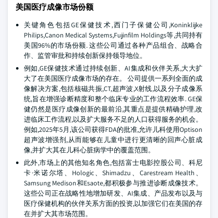
美国医疗成像市场份额
关键角色包括GE保健技术,西门子保健公司,Koninklijke
Philips,Canon Medical Systems,Fujinfilm Holdings等,共同持有
美国96%的市场份额. 这些公司通过各种产品组合、战略合
作、监管审批和持续创新保持领导地位。
例如,GE保健技术通过持续创新、AI集成和伙伴关系,大大扩
大了在美国医疗成像市场的存在。 公司提供一系列全面的成
像解决方案,包括核磁共振,CT,超声波,X射线,以及分子成像系
统,旨在增强诊断精度和整个临床专业的工作流程效率. GE保
健仍然是医疗成像创新的最前沿,其重点是提供精确护理,改
进临床工作流程,以及扩大服务不足的人口获得服务的机会。
例如,2025年5月,该公司获得FDA的批准,允许儿科使用Optison
超声波增强剂,从而能够在儿童中进行更清晰的回声心脏成
像,并扩大其在儿科心脏病学中的覆盖范围。
此外,市场上的其他知名角色,包括富士电影控股公司、科尼
卡·米诺尔塔、Hologic、Shimadzu、Carestream Health、
Samsung Medison和Esaote,都积极参与推进诊断成像技术。
这些公司正在战略性地增加研发、AI集成、产品发布以及与
医疗保健机构的伙伴关系方面的投资,以加强它们在美国的存
在并扩大其市场范围。