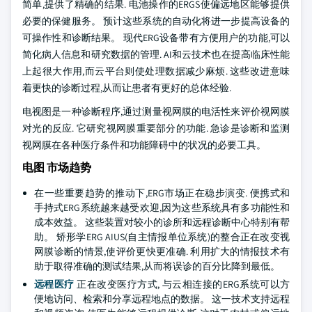
简单,提供了精确的结果. 电池操作的ERGS使偏远地区能够提供
必要的保健服务。 预计这些系统的自动化将进一步提高设备的
可操作性和诊断结果。 现代ERG设备带有方便用户的功能,可以
简化病人信息和研究数据的管理. AI和云技术也在提高临床性能
上起很大作用,而云平台则使处理数据减少麻烦. 这些改进意味
着更快的诊断过程,从而让患者有更好的总体经验.
电视图是一种诊断程序,通过测量视网膜的电活性来评价视网膜
对光的反应. 它研究视网膜重要部分的功能. 急诊是诊断和监测
视网膜在各种医疗条件和功能障碍中的状况的必要工具。
电图 市场趋势
在一些重要趋势的推动下,ERG市场正在稳步演变. 便携式和
手持式ERG系统越来越受欢迎,因为这些系统具有多功能性和
成本效益。 这些装置对较小的诊所和远程诊断中心特别有帮
助。 矫形学ERG AIUS(自主情报单位系统)的整合正在改变视
网膜诊断的情景,使评价更快更准确. 利用扩大的情报技术有
助于取得准确的测试结果,从而将误诊的百分比降到最低。
远程医疗
正在改变医疗方式, 与云相连接的ERG系统可以方
便地访问、检索和分享远程地点的数据。 这一技术支持远程