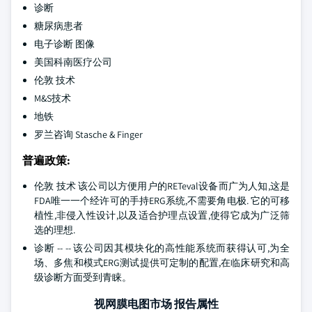
诊断
糖尿病患者
电子诊断 图像
美国科南医疗公司
伦敦 技术
M&S技术
地铁
罗兰咨询 Stasche & Finger
普遍政策:
伦敦 技术 该公司以方便用户的RETeval设备而广为人知,这是
FDA唯一一个经许可的手持ERG系统,不需要角电极. 它的可移
植性,非侵入性设计,以及适合护理点设置,使得它成为广泛筛
选的理想.
诊断 -- -- 该公司因其模块化的高性能系统而获得认可,为全
场、多焦和模式ERG测试提供可定制的配置,在临床研究和高
级诊断方面受到青睐。
视网膜电图市场 报告属性