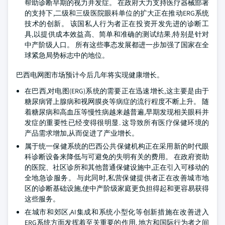
帮助诊断早期的视力并发症。 在政府大力支持医疗器械部署
的支持下,二级和三级医院眼科单位的扩大正在推动ERG系统
技术的创新。 该国私人行为者正在投资开发先进的诊断工
具,以提供成本效益高、简单和准确的测试结果,特别是针对
中产阶级人口。 所有这些事态发展都进一步加强了国家在全
球紧急局势标志中的地位。
巴西电网图市场预计今后几年将实现健康增长。
在巴西,对电图(ERG)系统的需要正在迅速增长,这主要是由于
糖尿病肾上腺病和视网膜炎等病症的流行程度不断上升。 随
着糖尿病和高血压等慢性病越来越普遍,早期发现相关眼科并
发症的重要性已经变得很明显. 这导致所有医疗保健环境的
产品需求增加,从而促进了产业增长。
属于统一保健系统的巴西公共保健机构正在采用新的时代眼
科诊断设备来降低与可避免的失明有关的费用。 在政府资助
的医院、社区诊所和其他普通保健设施中,正在引入可移动的
全地急诊服务。 与此同时,私营保健提供者正在改善城市地
区的诊断基础设施,使中产阶级家庭更负担得起和更容易获得
这些服务。
在城市和郊区,AI集成和系统小型化等创新措施在改善进入
ERG系统方面发挥着至关重要的作用. 地方和国际行为者之间