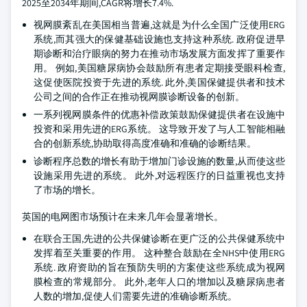
2025至2034年期间,CAGR将增长7.4%.
视网膜紊乱在美国相当普遍,这就是为什么全国广泛使用ERG
系统,而其强大的保健基础设施也支持这种系统. 政府促进早
期诊断和治疗眼病的努力在推动市场发展方面发挥了重要作
用。 例如,美国糖尿病协会鼓励所有患者定期接受眼科检查,
这促使医院投资于先进的系统. 此外,美国保健提供者和技术
公司之间的合作正在推动视网膜诊断设备的创新。
一系列视网膜条件的优惠补偿政策鼓励保健提供者在设施中
投资和采用先进的ERG系统。 这导致开发了与人工智能相融
合的创新系统,协助取得高度准确和准确的诊断结果。
诊断程序总数的增长有助于增加门诊设施的数量,从而使这些
设施采用先进的系统。 此外,对远程医疗的日益重视也支持
了市场的增长。
英国的电网图市场预计在未来几年会显著增长。
在联合王国,先进的公共保健诊断在更广泛的公共保健系统中
发挥着至关重要的作用。 这种整合鼓励在全NHS中使用ERG
系统. 政府资助的旨在预防失明的方案使这些系统成为视网
膜检查的常规部分。 此外,老年人口的增加以及糖尿病患者
人数的增加,促使人们需要先进的准确诊断系统。