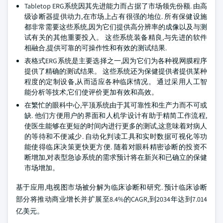
Tabletop ERG系统因其先进能力而占据了市场领先份额. 由高
级诊断器提供动力,在市场上占有很强的地位. 所有保健设施
都非常需要这些系统,因为它们提供高分辨率的成像以及与测
试有关的其他重要投入。 这些系统装备精良,与先进的软件
相融合,提供可靠的可操作性和有效的测试结果.
表格式ERG系统是主要选择之一,因为它们为各种视网膜程序
提供了精确的测试结果。 这些系统还为保健提供者提供某种
程度的定制设备,从而适应各种临床情况。 通过采用人工智
能分析等技术,它们使评价更加有效和高效。
在繁忙的眼科中心,平顶系统由于其可靠性和生产力而不可或
缺. 他们方便用户的界面和人机学设计有助于精简工作流程,
使医生能够在更短的时间内进行更多的测试,这意味着对病人
的等待和不便减少. 自动化判读工具和实时数据可视化等功
能使得临床决策更快更方便. 随着对眼科精密诊断的投资不
断增加,对表型急诊系统的需求预计将在新兴和已确立的保健
市场增加。
基于应用,电视图市场被分解为临床诊断和研究. 预计临床诊断
部分将推动商业增长并扩展至8.4%的CAGR,到2034年达到7.014
亿美元。