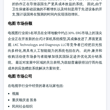
的协作正在导致该国生产更具成本效益的系统。 因此,由于
卫生保健基础设施的不断增长以及特别是用于先进设备的开
支,预计该国将在预测的时间内实现强劲增长。
电图 市场份额
电视图行业前5名球员在全球地貌中约占30%. ERG市场上的顶尖
企业正在开发新的台式计算机系统模型,其成像改进了,界面更直
观. LKC Technologys and Diagnosys LLC等竞争者已经把目光投
向多样化,将具有人工智能能力的系统包括在内。 此外,兼并和
收购活动使市场参与者能够加强其国际足迹并优化其分销系
统。 最近对发展中区域的关注表明,为鼓励普遍获得治疗而向低
成本的应急赠款系统解决方案转变。
电图 市场公司
在电视学行业中经营的著名玩家包括:
视频
重庆顺庆道 医务
民间社会组织