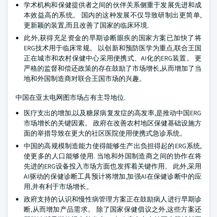
学术机构和保健提供者之间的伙伴关系侧重于发展先进和成
本效益高的系统。 国内的这种发展不仅导致研制出更简单,
更新颖的装置,而且改善了国家的临床环境.
此外,获得充足资金的早期诊断眼疾的国家方案已加快了将
ERG技术用于临床常规。 以创新和预防医学为重点,联合王国
正在城市和农村保健中心采用便携式、AI化的ERG装置。 更
严格的监督和偿还政策的存在鼓励了市场增长,从而增加了当
地和外国制造商对联合王国市场的兴趣。
中国在亚太电网图市场占有主导地位.
医疗支出的增加,以及糖尿病复发症的高发率,是推动中国ERG
市场增长的关键因素。 政府在改善农村地区保健基础设施方
面的举措导致在更大的社区医院使用便携式急诊系统。
中国的高规模制造能力使得能够生产出负担得起的ERG系统,
使更多的人口能够使用. 当地和外国制造商之间的协作在将
先进的ERG设备投入市场方面也发挥着关键作用。 此外,采用
AI驱动的保健诊断工具预计将增加,加强AI在保健诊断中的应
用,并有利于市场增长。
政府支持的认识和慢性病管理方案正在鼓励病人进行早期诊
断,从而增加产品需求。 除了国家保健倡议之外,这些方案还