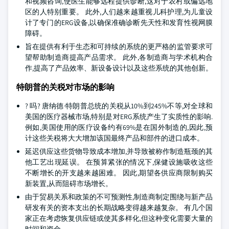
和视频咨询,使医生能够远程提供诊断,这对于农村或偏远地
区的人特别重要。 此外,人们越来越重视儿科护理,为儿童设
计了专门的ERG设备,以确保准确诊断先天性和发育性视网膜
障碍。
旨在提供有利于生态和可持续的系统的更严格的监管要求可
望帮助制造商提高产品需求。 此外,各制造商与学术机构合
作,提高了产品效率、新设备设计以及这些系统的其他创新。
特朗普的关税对市场的影响
? 吗? 唐纳德·特朗普总统的关税从10%到245%不等,对全球和
美国的医疗器械市场,特别是对ERG系统产生了实质性的影响.
例如,美国使用的医疗设备约有69%是在国外制造的,因此,预
计这些关税将大大增加该国最终产品和部件的进口成本。
延迟供应这些货物导致成本增加,并导致被称作制造瓶颈的其
他工艺出现延误。 在预算紧张的情况下,保健设施吸收这些
不断增长的开支越来越困难。 因此,期望各供应商限制购买
新装置,从而阻碍市场增长。
由于贸易关系和政策的不可预测性,制造商制定围绕与新产品
研发有关的资本支出的长期战略变得越来越复杂。 有几个国
家正在考虑恢复供应链或使其多样化,但这种变化需要大量的