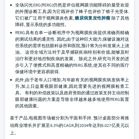
全场闪光ERG(ffERG)仍然是评估视网膜功能障碍的最受欢迎
的外围诊断工具,因为它既评价了棒子也评价了锥子光受体.
它们被广泛用于视网膜炎色素,
糖尿病复发性肿瘤
除了其他
障碍, 显示系统的多功能性。
ffERG具有在单一诊断程序中为视网膜疾病提供准确而精确
的测试结果的通灵性. 因此,由于这种巨大能力,保健设施对这
些系统的需求包括眼科诊所和医院,预计将为分科发展火上浇
油。 这些全域方法对于及早捕获疾病特别有价值,能够及时
治疗和更好地控制疾病的发展。 除此之外,研究与开发的进
步引入了便携式和高度精确的ffERG系统,使其在不同的医疗
保健环境中更容易获得.
此外,由于老年人口增加,与年龄有关的视网膜疾病发病率上
升,加上日益重视眼部健康,因此需要先进的视网膜检查工
具。 有利的补偿政策以及政府资助的通过政策支持主动控制
眼部健康问题的方案是导致全球越来越多地使用ffERG装置
的其他因素。
基于产品,电视图市场被分割为平面和手持. 预计桌面部分将推
动商业增长并扩展至8.3%的CAGR,到2034年达到6.027亿美元以
上。