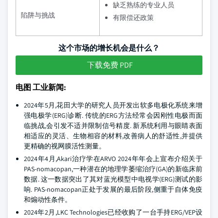
缺乏熟练的专业人员
陷阱与挑战
有限偿还政策
这个市场的增长机会是什么？
下载免费 PDF
电图 工业新闻:
2024年5月,花田大学的研究人员开发出软多电极化系统来增
强电极学(ERG)诊断. 传统的ERG方法经常会因刚性电极而面
临挑战,会引发不适并限制信号精度. 新系统利用与眼睛表面
相适应的灵活、生物相容的材料,改善病人的舒适性,并提供
更精确的视网膜活性测量。
2024年4月,Akari治疗学在ARVO 2024年年会上宣布介绍关于
PAS-nomacopan,一种潜在的地理学萎缩治疗(GA)的新临床前
数据. 这一数据突出了其对蓝光模型中电视学(ERG)测试的影
响. PAS-nomacopan正处于发展的最后阶段,侧重于自体免疫
和煽动性条件。
2024年2月,LKC Technologies已经收购了一台手持ERG/VEP设