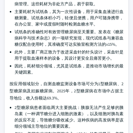
病管理。这些耗材为非处方产品，易于获取。
主要耗材为试纸条，其为一次性设备，用于采集血液进行血
糖测量。试纸条体积小巧，轻便且便携，用户可随身携带，
在办公室、家中或度假时随时检测血糖水平。
试纸条的准确性对有效管理糖尿病至关重要。发表在《糖尿
病科学与技术杂志》的一项研究发现，现代试纸条与兼容血
糖仪配合使用时，其准确度可达实验室检测方法的±15%。
此外，主要厂商正致力于改进采血针的针头设计，采血针是
用于提取血液样本的设备，其设计更安全且痛苦更小。
因此，耗材细分领域，尤其是试纸条，是推动市场增长的最
关键因素。
按应用领域划分，自测血糖监测设备市场可分为1型糖尿病、2
型糖尿病及妊娠糖尿病。2025年，2型糖尿病在市场中占据主
导地位，收入份额达69.3%。
2型糖尿病患者面临两大主要挑战：胰腺无法产生足够的胰
岛素（一种调节糖分进入细胞的激素），以及细胞对胰岛素
的反应不足，导致糖分吸收减少。这种疾病的高发病率是该
细分领域主导地位的重要因素。