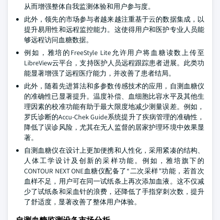
从而增强整体自我监测体验和用户参与度。
此外，领先的市场参与者越来越注重基于云的数据集成，以
提升易用性和远程监控能力。这使得用户和医护专业人员能
够远程访问血糖数据。
例如，雅培的FreeStyle Lite允许用户将血糖读数上传至
LibreView云平台，支持医护人员远程跟踪患者进展。此类功
能显著增强了远程医疗能力，并改善了患者结局。
此外，随着先进算法和多参数传感技术的应用，自测血糖仪
的准确性已显著提升。温度补偿、血细胞比容水平及其他生
理因素的校准功能有助于最大限度地减少测量误差。例如，
罗氏诊断的Accu-Chek Guide系统提升了疾病管理的准确性，
降低了误诊风险，尤其在无人监督的居家护理环境中效果显
著。
自测血糖仪在设计上更加便携和人性化，采用紧凑的结构、
人体工学设计及创新的采样功能。例如，雅培旗下的
CONTOUR NEXT ONE血糖仪配备了“二次采样”功能，若首次
血样不足，用户可在同一试纸条上再次添加血液。这不仅减
少了试纸条和采血针的浪费，还降低了手指穿刺次数，提升
了舒适度，显著改善了整体用户体验。