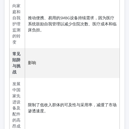
向家
庭和
自我
推动便携、易用的SMBG设备持续需求，因为医疗
护理
系统鼓励自我管理以减少住院次数、医疗成本和临
监测
床负担。
的转
变
常见
陷阱
影响
与挑
战
发展
中国
家先
进设
限制了低收入群体的可及性与采用率，减缓了市场
备及
渗透速度。
配件
的高
昂成