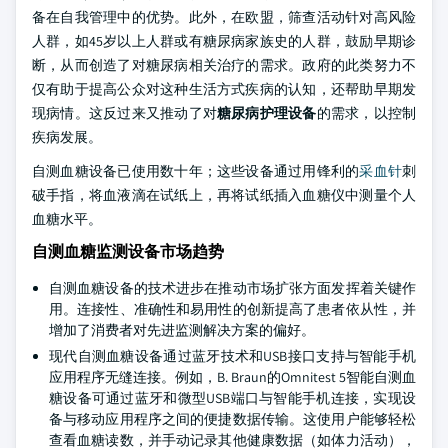
备在自我管理中的优势。此外，在欧盟，筛查活动针对高风险
人群，如45岁以上人群或有糖尿病家族史的人群，鼓励早期诊
断，从而创造了对糖尿病相关治疗的需求。政府的此类努力不
仅有助于提高公众对这种生活方式疾病的认知，还帮助早期发
现病情。这反过来又推动了对
糖尿病护理设备
的需求，以控制
疾病发展。
自测血糖设备已使用数十年；这些设备通过用锋利的
采血针
刺
破手指，将血液滴在试纸上，再将试纸插入血糖仪中测量个人
血糖水平。
自测血糖监测设备市场趋势
自测血糖设备的技术进步在推动市场扩张方面发挥着关键作
用。连接性、准确性和易用性的创新提高了患者依从性，并
增加了消费者对先进监测解决方案的偏好。
现代自测血糖设备通过蓝牙技术和USB接口支持与智能手机
应用程序无缝连接。例如，B. Braun的Omnitest 5智能自测血
糖设备可通过蓝牙和微型USB端口与智能手机连接，实现设
备与移动应用程序之间的便捷数据传输。这使用户能够轻松
查看血糖读数，并手动记录其他健康数据（如体力活动），