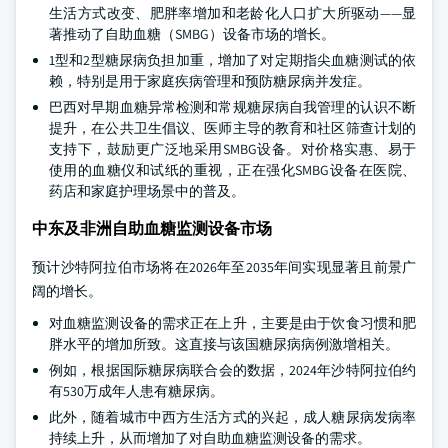
生活方式改变、肥胖率增加和老龄化人口扩大所驱动——显
著推动了自助血糖（SMBG）设备市场的增长。
1型和2型糖尿病负担加重，增加了对定期指尖血糖测试的依
赖，特别是用于家庭疾病管理和预防糖尿病并发症。
巴西对早期血糖异常检测和常规糖尿病自我管理的认识不断
提升，在公共卫生倡议、医师主导的教育和社区筛查计划的
支持下，鼓励更广泛地采用SMBG设备。对价格实惠、易于
使用的血糖仪和试纸的重视，正在强化SMBG设备在医院、
药店和家庭护理场景中的普及。
中东及非洲自助血糖监测设备市场
预计沙特阿拉伯市场将在2026年至2035年间实现显著且前景广
阔的增长。
对血糖监测设备的需求正在上升，主要是由于饮食习惯和肥
胖水平的增加所致。这直接与该国糖尿病病例激增相关。
例如，根据国际糖尿病联合会的数据，2024年沙特阿拉伯约
有530万成年人患有糖尿病。
此外，随着城市中西方生活方式的兴起，成人糖尿病发病率
持续上升，从而增加了对自助血糖监测设备的需求。