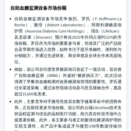
自助血糖监测设备市场份额
自助血糖监测设备市场竞争激烈。罗氏（F. Hoffmann-La
Roche）、雅培（Abbott Laboratories）、阿斯利康糖尿病
护理（Ascensia Diabetes Care Holdings）、强生（LifeScan）
及圣诺康（Sinocare）预计将在2025年共同占据约22%的市
场份额。罗氏作为市场的重要参与者，凭借其广泛的产品组
合及早期市场进入优势，始终专注于提升准确性、便利性与
分销能力，并通过先进研发、商业举措及全球合作来巩固地
位。
例如，该公司在印度世界糖尿病日发起了一项活动，旨在推
广自助血糖监测（SMBG）并减轻“糖尿病压力”。此次活动
强调了早餐前血糖检测对改善糖尿病管理的重要性。罗氏通
过全渠道策略，通过诊所现场活动及与意见领袖合作，惠及
超过15,600名患者。
此外，主要竞争对手雅培凭借其在数字健康革命中的强势布
局，正在获得更多市场份额。该公司的云端LibreView技术支
持远程监测与优化的远程医疗功能，助力其在科技市场中占
据显著份额。此外，各主要参与者正积极强化糖尿病护理的
互联互通性，在产品中集成蓝牙与微型USB等数据传输功