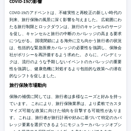
COVID-19の影響
COVID-19のアドベントは、不確実性と再較正の新しい時代の
到来、旅行保険の風景に深く影響を与えました。 広範囲にわ
たる旅行制限とロックダウンは、旅行のキャンセルのサージ
を促し、キャンセルと旅行の中断のカバレッジの高まる要求
につながる。 国境閉鎖による海外に立ち向かう旅行者の状況
は、包括的な緊急医療カバレッジの必要性を強調し、保険会
社がポリシーを再評価するよう求めた。 さらに、パンデミッ
クは、流行のような予期しないイベントのカバレッジの重要
性を強調し、健康危機に対処するより包括的な政策への潜在
的なシフトを促しました。
旅行保険市場動向
保険の補償に関しては、旅行者は多様なニーズと好みを持っ
ています。 これにより、旅行保険業界は、より柔軟でカスタ
マイズ可能な政策に向けた傾向を目撃する可能性がありま
す。 これは、旅行者が旅行計画や好みに基づいて特定のカバ
レッジ要素を選択できるようにモジュラーカバレッジオプシ