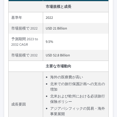
市場規模と成長
基準年
2022
市場規模で 2022
USD 21 Billion
予測期間 2023 to
9.5%
2032 CAGR
市場規模で 2032
USD 52.8 Billion
主要な市場動向
海外の医療費が高い
北米での旅行保護計画への支出の
増加
北米および欧州における必須旅行
保険ポリシー
成長要因
アジアパシフィックの貿易・海外
事業展開