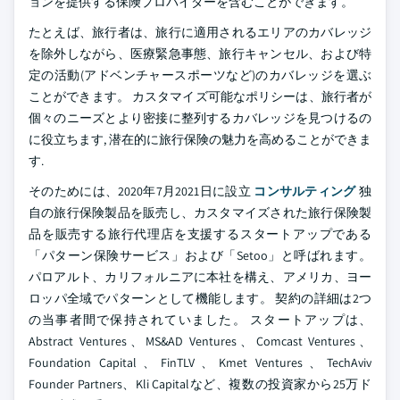
ョンを提供する保険プロバイダーを含むことができます。
たとえば、旅行者は、旅行に適用されるエリアのカバレッジ
を除外しながら、医療緊急事態、旅行キャンセル、および特
定の活動(アドベンチャースポーツなど)のカバレッジを選ぶ
ことができます。 カスタマイズ可能なポリシーは、旅行者が
個々のニーズとより密接に整列するカバレッジを見つけるの
に役立ちます, 潜在的に旅行保険の魅力を高めることができま
す.
そのためには、2020年7月2021日に設立
コンサルティング
独
自の旅行保険製品を販売し、カスタマイズされた旅行保険製
品を販売する旅行代理店を支援するスタートアップである
「パターン保険サービス」および「Setoo」と呼ばれます。
パロアルト、カリフォルニアに本社を構え、アメリカ、ヨー
ロッパ全域でパターンとして機能します。 契約の詳細は2つ
の当事者間で保持されていました。 スタートアップは、
Abstract Ventures、MS&AD Ventures、Comcast Ventures、
Foundation Capital、FinTLV、Kmet Ventures、TechAviv
Founder Partners、Kli Capitalなど、複数の投資家から25万ド