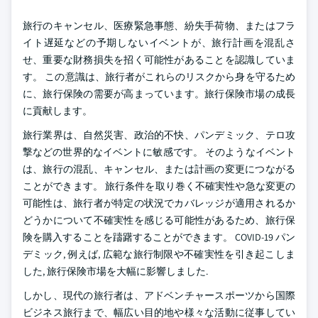
旅行のキャンセル、医療緊急事態、紛失手荷物、またはフラ
イト遅延などの予期しないイベントが、旅行計画を混乱さ
せ、重要な財務損失を招く可能性があることを認識していま
す。 この意識は、旅行者がこれらのリスクから身を守るため
に、旅行保険の需要が高まっています。旅行保険市場の成長
に貢献します。
旅行業界は、自然災害、政治的不快、パンデミック、テロ攻
撃などの世界的なイベントに敏感です。 そのようなイベント
は、旅行の混乱、キャンセル、または計画の変更につながる
ことができます。 旅行条件を取り巻く不確実性や急な変更の
可能性は、旅行者が特定の状況でカバレッジが適用されるか
どうかについて不確実性を感じる可能性があるため、旅行保
険を購入することを躊躇することができます。 COVID-19 パン
デミック, 例えば, 広範な旅行制限や不確実性を引き起こしま
した, 旅行保険市場を大幅に影響しました.
しかし、現代の旅行者は、アドベンチャースポーツから国際
ビジネス旅行まで、幅広い目的地や様々な活動に従事してい