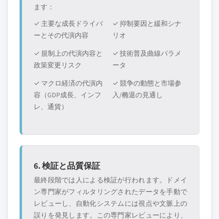
ます：
✓ 主要な成長ドライバ
✓ 抑制要因と緩和シナ
ーとその代演内容
リオ
✓ 規制上の代演内容と
✓ 技術普及曲線パラメ
政策変更リスク
ータ
✓ マクロ経済の代演内
✓ 競争の動態と市場参
容（GDP成長、インフ
入/椭退の見通し
レ、通貨）
6. 検証と品質保証
最終段階では人による検証が行われます。ドメイ
ン専門家がフィルタリングされたデータを手動で
レビューし、自動化システムには視点や文脈上の
誤りを発見します。この専門家レビューにより、