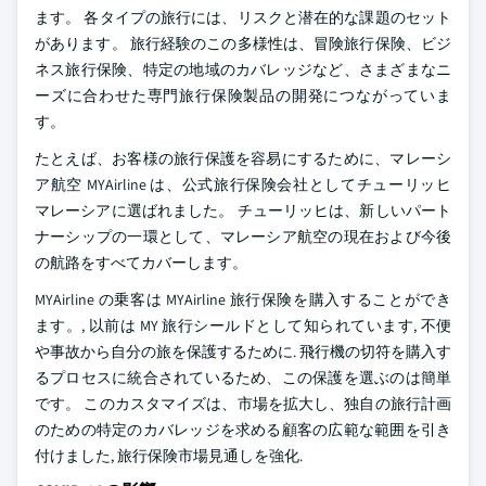
ます。 各タイプの旅行には、リスクと潜在的な課題のセット
があります。 旅行経験のこの多様性は、冒険旅行保険、ビジ
ネス旅行保険、特定の地域のカバレッジなど、さまざまなニ
ーズに合わせた専門旅行保険製品の開発につながっていま
す。
たとえば、お客様の旅行保護を容易にするために、マレーシ
ア航空 MYAirline は、公式旅行保険会社としてチューリッヒ
マレーシアに選ばれました。 チューリッヒは、新しいパート
ナーシップの一環として、マレーシア航空の現在および今後
の航路をすべてカバーします。
MYAirline の乗客は MYAirline 旅行保険を購入することができ
ます。, 以前は MY 旅行シールドとして知られています, 不便
や事故から自分の旅を保護するために. 飛行機の切符を購入す
るプロセスに統合されているため、この保護を選ぶのは簡単
です。 このカスタマイズは、市場を拡大し、独自の旅行計画
のための特定のカバレッジを求める顧客の広範な範囲を引き
付けました, 旅行保険市場見通しを強化.