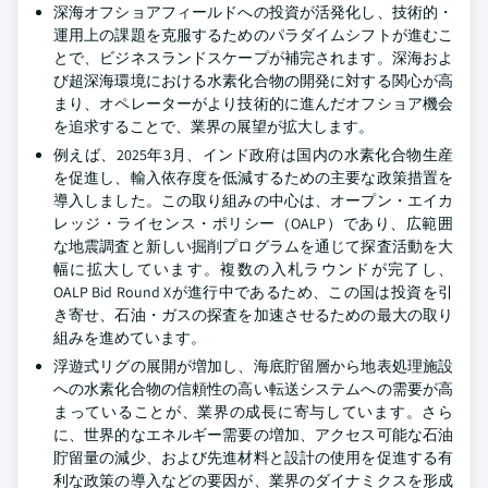
深海オフショアフィールドへの投資が活発化し、技術的・
運用上の課題を克服するためのパラダイムシフトが進むこ
とで、ビジネスランドスケープが補完されます。深海およ
び超深海環境における水素化合物の開発に対する関心が高
まり、オペレーターがより技術的に進んだオフショア機会
を追求することで、業界の展望が拡大します。
例えば、2025年3月、インド政府は国内の水素化合物生産
を促進し、輸入依存度を低減するための主要な政策措置を
導入しました。この取り組みの中心は、オープン・エイカ
レッジ・ライセンス・ポリシー（OALP）であり、広範囲
な地震調査と新しい掘削プログラムを通じて探査活動を大
幅に拡大しています。複数の入札ラウンドが完了し、
OALP Bid Round Xが進行中であるため、この国は投資を引
き寄せ、石油・ガスの探査を加速させるための最大の取り
組みを進めています。
浮遊式リグの展開が増加し、海底貯留層から地表処理施設
への水素化合物の信頼性の高い転送システムへの需要が高
まっていることが、業界の成長に寄与しています。さら
に、世界的なエネルギー需要の増加、アクセス可能な石油
貯留量の減少、および先進材料と設計の使用を促進する有
利な政策の導入などの要因が、業界のダイナミクスを形成