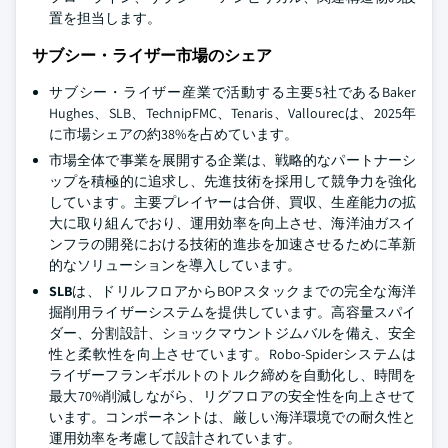
置を担当します。
サブシー・ライザー市場のシェア
サブシー・ライザー産業で活動する主要5社であるBaker
Hughes、SLB、TechnipFMC、Tenaris、Vallourecは、2025年
に市場シェアの約38%を占めています。
市場全体で事業を展開する企業は、戦略的なパートナーシ
ップを積極的に追求し、先進技術を採用して競争力を強化
しています。主要プレイヤーは合併、買収、生産能力の拡
大に取り組んでおり、運用効率を向上させ、海洋油ガスイ
ンフラの開発における技術的進歩を加速させるために革新
的なソリューションを導入しています。
SLB
は、ドリルフロアからBOPスタックまでの完全な海洋
掘削用ライザーシステムを提供しています。高容量スパイ
ダー、分割設計、ショックマウントジムバルを備え、安全
性と柔軟性を向上させています。Robo-Spiderシステムは
ライザーフランギボルトのトルク締めを自動化し、時間を
最大70%削減しながら、リグフロアの安全性を向上させて
います。コンポーネントは、厳しい海洋環境での耐久性と
運用効率を考慮して設計されています。