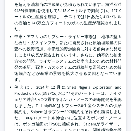
を超える油相当の埋蔵量が見積もられています。海洋石油
943号掘削船を使用して5,415メートルまで掘削され、127メ
ートルの生産層を確認し、テストでは1日あたり413バレル
の石油と241万立方フィートのガスの生産が確認されまし
た。
中東・アフリカのサブシー・ライザー市場は、地域の堅固
な石油・ガスインフラ、新たに発見された原油埋蔵量の探
査への投資増加、非伝統的資源開発に対する前向きな見通
しにより成長が見込まれています。さらに、効率的な抽出
方法の開発、ライザーシステムの効率向上のための材料開
発の革新、石油・ガスシステムの継続的な監視のための技
術統合などが産業の景観を拡大させる要因となっていま
す。
例えば、2024年12月にShell Nigeria Exploration and
Production Co. (SNEPCo)およびそのパートナーは、ナイジ
ェリア沖合いに位置するボンガ・ノースの深海開発を承認
しました。TechnipFMCはサブシー2.0生産システムの供給
契約を、SaipemはサブシーEPCI契約をそれぞれ獲得しまし
た。130キロメートル沖合いに位置するボンガ・ノース
は、ボンガ油田のFPSOに接続され、Saipemがライザー、
フローライン、サブシー・アンビリカル、関連構造物の設