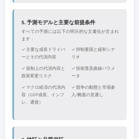
5. 予測モデルと主要な前提条件
すべての予測には以下の明示的な文書化が含まれ
ます：
✓ 主要な成長ドライバ
✓ 抑制要因と緩和シナ
ーとその代演内容
リオ
✓ 規制上の代演内容と
✓ 技術普及曲線パラメ
政策変更リスク
ータ
✓ マクロ経済の代演内
✓ 競争の動態と市場参
容（GDP成長、インフ
入/椭退の見通し
レ、通貨）