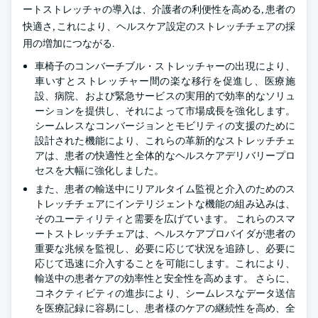
ートストレッチャの導入は、介護者の利便性を高める, 患者の
快適さ, これにより、ヘルスケア設定のストレッチチェアの採
用の増加につながる.
車椅子のコンバーチブル・ストレッチャーの出現により、
車いすとストレッチャー間の楽な移行を促進し、医療施
設、病院、および緊急サービスの実用的で効率的なソリュ
ーションを提供し、それによって市場成長を強化します。
シームレスなコンバージョンとモビリティの支援のために
設計された機能により、これらの革新的なストレッチチェ
アは、患者の快適性と全体的なヘルスケアデリバリープロ
セスを大幅に強化しました。
また、患者の輸送中にリアルタイム監視と介入のためのス
トレッチチェアにインテリジェントな機能の組み込みは、
そのユーティリティと需要を広げています。 これらのスマ
ートストレッチチェアは、ヘルスケアプロバイダが患者の
重要な兆候を監視し、必要に応じて状況を追跡し、必要に
応じて迅速に介入することを可能にします。これにより、
輸送中の患者ケアの効率性と安全性を高めます。 さらに、
コネクティビティの進歩により、シームレスなデータ送信
を医療記録に容易にし、患者様のケアの継続性を高め、全