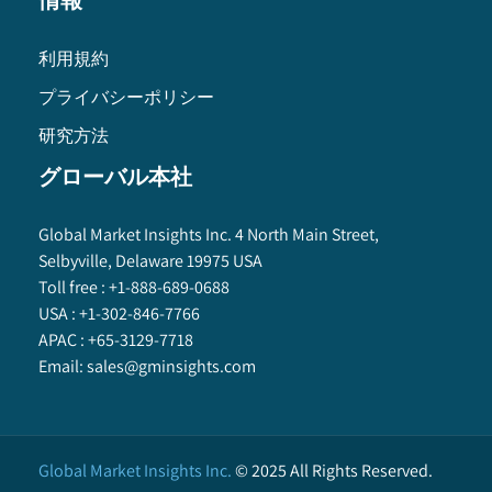
情報
利用規約
プライバシーポリシー
研究方法
グローバル本社
Global Market Insights Inc. 4 North Main Street,
Selbyville, Delaware 19975 USA
Toll free :
+1-888-689-0688
USA :
+1-302-846-7766
APAC :
+65-3129-7718
Email:
sales@gminsights.com
Global Market Insights Inc.
©
2025
All Rights Reserved.