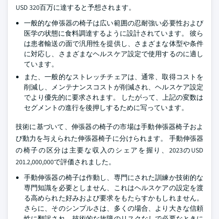
USD 320百万に達すると予想されます。
一般的な伸張器の椅子は広い範囲の忍耐強い必要性および
医学の状態に食料調達するように設計されています。 彼ら
は患者輸送の面で汎用性を提供し、さまざまな体型や条件
に対応し、さまざまなヘルスケア設定で使用するのに適し
ています。
また、一般的なストレッチチェアは、通常、取得コストを
削減し、メンテナンスコストが削減され、ヘルスケア設定
でより優先的に要求されます。 したがって、上記の変数は
セグメントの進行を後押しするために写っています。
技術に基づいて、伸張器の椅子の市場は手動伸張器椅子およ
び動力を与えられた伸張器椅子に分けられます。 手動伸張器
の椅子の区分は主要な収入のシェアを握り、2023のUSD
201.2,000,000で評価されました。
手動伸張器の椅子は作動し、専門にされた訓練か技術的な
専門知識を必要としません、これはヘルスケアの設定を渡
る高められた好みおよび要求をもたらすかもしれません。
さらに、そのシンプルさは、多くの場合、より大きな信頼
性に翻訳され、技術的な故障のリスクなしで必要なときに