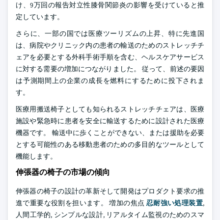
け、9万回の報告対立性膝骨関節炎の影響を受けていると推
定しています。
さらに、一部の国では医療ツーリズムの上昇、特に先進国
は、病院やクリニック内の患者の輸送のためのストレッチチ
ェアを必要とする外科手術手順を含む、ヘルスケアサービス
に対する需要の増加につながりました。 従って、前述の要因
は予測期間上の企業の成長を燃料にするために投下されま
す。
医療用搬送椅子としても知られるストレッチチェアは、医療
施設や緊急時に患者を安全に輸送するために設計された医療
機器です。 輸送中に歩くことができない、または援助を必要
とする可能性のある移動患者のための多目的なツールとして
機能します。
伸張器の椅子の市場の傾向
伸張器の椅子の設計の革新そして開発はプロダクト要求の推
進で重要な役割を担います。 増加の焦点
忍耐強い処理装置
,
人間工学的, シンプルな設計, リアルタイム監視のためのスマ