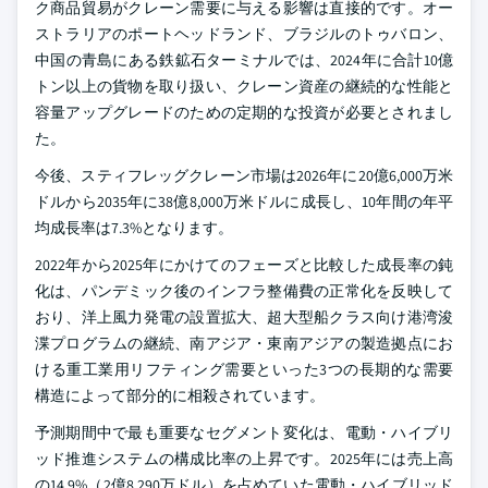
ク商品貿易がクレーン需要に与える影響は直接的です。オー
ストラリアのポートヘッドランド、ブラジルのトゥバロン、
中国の青島にある鉄鉱石ターミナルでは、2024年に合計10億
トン以上の貨物を取り扱い、クレーン資産の継続的な性能と
容量アップグレードのための定期的な投資が必要とされまし
た。
今後、スティフレッグクレーン市場は2026年に20億6,000万米
ドルから2035年に38億8,000万米ドルに成長し、10年間の年平
均成長率は7.3%となります。
2022年から2025年にかけてのフェーズと比較した成長率の鈍
化は、パンデミック後のインフラ整備費の正常化を反映して
おり、洋上風力発電の設置拡大、超大型船クラス向け港湾浚
渫プログラムの継続、南アジア・東南アジアの製造拠点にお
ける重工業用リフティング需要といった3つの長期的な需要
構造によって部分的に相殺されています。
予測期間中で最も重要なセグメント変化は、電動・ハイブリ
ッド推進システムの構成比率の上昇です。2025年には売上高
の14.9%（2億8,290万ドル）を占めていた電動・ハイブリッド