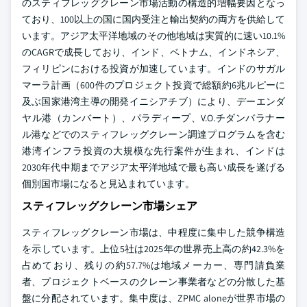
のスティフレッグクレーン市場活動の構造的増幅要因となっ
ており、100以上の国に国内受注と輸出契約の両方を供給して
います。アジア太平洋地域のその他地域は実質的に速い10.1%
のCAGRで成長しており、インド、ベトナム、インドネシア、
フィリピンにおける投資が加速しています。インドのサガル
マーラ計画（600件のプロジェクト投資で総額約6兆ルピーに
及ぶ国家港湾主導の開発イニシアチブ）により、デーエンダ
ヤル港（カンバート）、パラディープ、V.O.チダンバラナー
ル港などでのスティフレッグクレーン調達プログラムを含む
港湾インフラ投資の大規模な先行案件が生まれ、インドは
2030年代中期までアジア太平洋地域で最も高い成長を遂げる
個別国市場になると見込まれています。
スティフレッグクレーン市場シェア
スティフレッグクレーン市場は、中程度に集中した競争構造
を示しています。上位5社は2025年の世界売上高の約42.3%を
占めており、残りの約57.7%は地域メーカー、専門請負業
者、プロジェクトベースのクレーン事業者などの分散した基
盤に分配されています。集中度は、ZPMC aloneが世界市場の