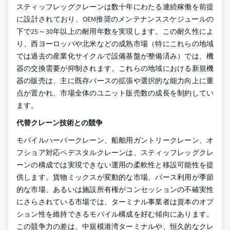
スティッフレッグクレーンは数十年にわたる連続稼働を前提
に設計されており、OEM推奨のメンテナンススケジュールの
下で25～30年以上の耐用年数を実現します。この耐久性によ
り、西ヨーロッパや北米などの成熟市場（特にこれらの地域
では過去の産業化サイクルで設備基盤が整備済み）では、機
器の交換需要が抑制されます。これらの地域における新規機
器の販売は、主に既存バースの拡張や選択的な能力向上に重
点が置かれ、市場全体のユニット販売数の成長を制約してい
ます。
代替クレーン技術との競争
モバイルハーバークレーン、船舶用ガントリークレーン、オ
フショア対応ペデスタルクレーンは、スティッフレッグクレ
ーンの構成では実現できない運用の柔軟性と移設可能性を提
供します。貨物ミックスが変動的な市場、バース利用が季節
的な市場、あるいは施設所有権がコンセッションの不確実性
にさらされている市場では、ターミナル事業者は資本のオプ
ション性を維持できるモバイル構成を好む傾向にあります。
この競争力の差は、中規模港湾ターミナルや、恒久的なクレ