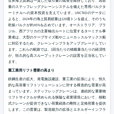
世界海上貿易は一貫した取引量の成長を維持しており、高容
量のステッフレッグクレーンシステムを備えた専用バルクタ
ーミナルへの資本投資を支えています。UNCTADのデータに
よると、2024年の海上貿易総量は120億トンを超え、そのうち
乾燥バルクが約45%を占めています。オーストラリア、ブラ
ジル、西アフリカの主要輸出ルートに位置するターミナル事
業者は、大型のケープサイズ船やニューカッスルマックス船
に対応するため、クレーンインフラをアップグレードしてい
ます。これらの航路では、1回当たりの積載量当たりの経済性
が、恒久的な高スループットクレーンの設置を正当化してい
ます。
重工業用リフト需要の高まり
鉄鋼生産の拡大、発電施設建設、重工業の拡張により、恒久
的な高容量リフトソリューションに対する構造的な需要が高
まっています。ステッフレッグクレーンは、連続的な重量物
リフトサイクルが求められる狭隘な産業環境において、移動
式クレーンが提供できない荷重経路の剛性と定格荷重を提供
します。この需要は、製造能力の拡張とエネルギーインフラ