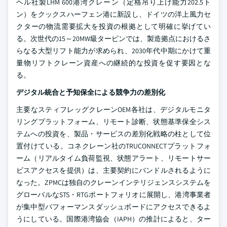
ヘル社製LHM 600港湾クレーン（定格吊り上げ能力202.5ト
ン）をクックスハーフェン港に新設し、ドイツの洋上風力セ
クターの物流需要拡大を投資の根拠として明確に挙げてい
る。次世代の15～20MW級タービンでは、製造拠点におけるさ
らなる大型リフト能力が求められ、2030年代中期にかけて重
量物リフトクレーン資産への継続的な投資を促す要因とな
る。
デジタル統合と予知保全による競争力の差別化
主要なスティフレッグクレーンOEM各社は、デジタルモニタ
リングプラットフォーム、リモート診断、状態基準保全シス
テムへの投資を、製品・サービスの差別化戦略の柱として位
置付けている。コネクレーン社のTRUCONNECTプラットフォ
ーム（リアルタイム負荷監視、状態アラート、リモートサー
ビスアクセスを提供）は、主要契約にバンドルされるように
なった。ZPMCは独自のクレーンインテリジェンスシステムを
グローバルなSTS・RTGポートフォリオに展開し、港湾事業者
が集中型パフォーマンスダッシュボードにアクセスできるよ
うにしている。国際港湾協会（IAPH）の推計によると、ター