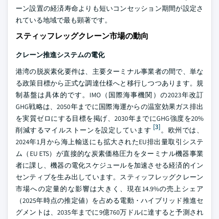
ーン設置の経済寿命よりも短いコンセッション期間が設定さ
れている地域で最も顕著です。
スティッフレッグクレーン市場の動向
クレーン推進システムの電化
港湾の脱炭素化要件は、主要ターミナル事業者の間で、単な
る政策目標から正式な調達仕様へと移行しつつあります。規
制基盤は具体的です。IMO（国際海事機関）の2023年改訂
GHG戦略は、2050年までに国際海運からの温室効果ガス排出
を実質ゼロにする目標を掲げ、2030年までにGHG強度を20%
[3]
削減するマイルストーンを設定しています
。欧州では、
2024年1月から海上輸送にも拡大されたEU排出量取引システ
ム（EU ETS）が直接的な炭素価格圧力をターミナル機器事業
者に課し、機器の電化スケジュールを加速させる経済的イン
センティブを生み出しています。スティッフレッグクレーン
市場への定量的な影響は大きく、現在14.9%の売上シェア
（2025年時点の推定値）を占める電動・ハイブリッド推進セ
グメントは、2035年までに9億760万ドルに達すると予測され