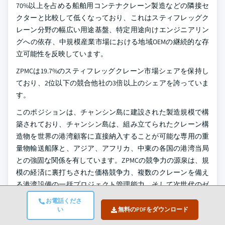
70%以上を占める船舶用コンテナクレーン製造などの隣接セ
クターと比較して低くなっており、これはスティフレッグク
レーン分野の幅広い用途基盤、特定用途向けエンジニアリン
グへの依存、中規模産業市場における地域OEMの継続的な存
立可能性を反映しています。
ZPMCは19.7%のスティフレッグクレーン市場シェアを保持し
ており、2位以下の競合他社の3倍以上のシェアを誇っていま
す。
このポジションは、チャンシン島に建設された製造規模で構
築されており、チャンシン島は、組み立てられたクレーン構
造物を世界の港湾顧客に直接納入することが可能な専用の重
量物輸送船隊と、アジア、アフリカ、中東の各国の港湾当局
との強固な関係を有しています。ZPMCの競争力の源泉は、規
模の経済に裏打ちされた価格競争力、複数のクレーンを備え
る港湾設備の一括プロジェクト管理能力、そして次世代のゼ
ロエミッションターミナル調達要件に対応する拡大中の電化
お電話くださ
ポートフォリオによって強化されています。
い
無料のPDFをダウンロード