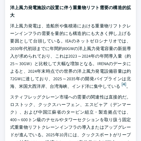
洋上風力発電施設の設置に伴う重量物リフト需要の構造的拡
大
洋上風力発電は、造船所や集積港における重量物リフトクレ
ーンインフラの需要を量的にも構造的にも大きく押し上げる
要因として台頭している。IEAのネットゼロシナリオでは、
2030年代初頭までに年間約80GWの洋上風力発電容量の新規導
入が求められており、これは2023～2024年の年間導入量（約
25～30GW）と比較して大幅な増加となる。IRENAのデータに
よると、2024年末時点での世界の洋上風力発電設備容量は約
72GWに達しており、2025～2035年の開発パイプラインは北
[4]
海、米国大西洋岸、台湾海峡、インド洋に集中している
。
スティフレッグクレーン市場への需要の関連性は直接的だ。
ロストック、クックスハーフェン、エスビャア（デンマー
ク）、および中国江蘇省のタービン組立・製造拠点では、
400～600トン級のナセルやタワーセクションを取り扱う固定
式重量物リフトクレーンインフラの導入またはアップグレー
ドが進んでいる。2025年10月には、クックスポートがリープ