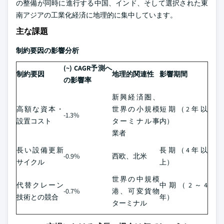
の整備が同時に進行する中国、インド、そして選択された東
南アジアの工業化経済に地理的に集中しています。
主な課題
制約要因の影響分析
(~) CAGR予測へ
制約要因
地理的関連性
影響期間
の影響率
新興経済圏、
高額な資本・
世界の小規模
短期（2年以
-1.3%
設置コスト
ターミナル事
内）
業者
長い設備更新
長期（4年以
-0.9%
西欧、北米
サイクル
上）
世界の中規模
代替クレーン
中期（2～4
-0.7%
港、可変貨物
技術との競合
年）
ターミナル