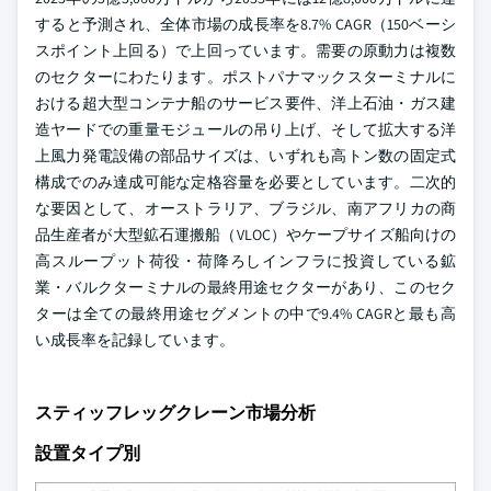
すると予測され、全体市場の成長率を8.7% CAGR（150ベーシ
スポイント上回る）で上回っています。需要の原動力は複数
のセクターにわたります。ポストパナマックスターミナルに
おける超大型コンテナ船のサービス要件、洋上石油・ガス建
造ヤードでの重量モジュールの吊り上げ、そして拡大する洋
上風力発電設備の部品サイズは、いずれも高トン数の固定式
構成でのみ達成可能な定格容量を必要としています。二次的
な要因として、オーストラリア、ブラジル、南アフリカの商
品生産者が大型鉱石運搬船（VLOC）やケープサイズ船向けの
高スループット荷役・荷降ろしインフラに投資している鉱
業・バルクターミナルの最終用途セクターがあり、このセク
ターは全ての最終用途セグメントの中で9.4% CAGRと最も高
い成長率を記録しています。
スティッフレッグクレーン市場分析
設置タイプ別