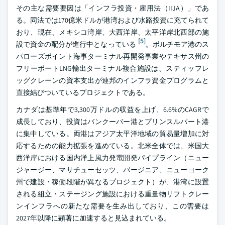
その主な需要要因は「インフラ投資・雇用法（IIJA）」であ
る。同法では170億米ドルが港湾および水路投資に充てられて
おり、現在、メキシコ湾岸、大西洋岸、太平洋岸北西部の施
[5]
設で資金の配分が進行中となっている
。ボルチモア港のス
パローズポイント海事ターミナル再開発事業やテキサス州の
フリーポートLNG輸出ターミナル複合施設は、スティッフレ
ッグクレーンの資本支出が連邦のインフラ資金プログラムと
直接結びついているプロジェクトである。
カナダは基準年で3,300万ドルの収益を上げ、6.6%のCAGRで
成長しており、投資はバンクーバー港とプリンスルパート港
に集中している。両港はアジア太平洋地域の貿易量増加に対
応するための能力拡張を進めている。北米全体では、米国大
西洋岸における国内洋上風力発電開発パイプライン（ニュー
ジャージー、マサチューセッツ、バージニア、ニューヨーク
州で建設・稼働段階が異なるプロジェクト）が、港湾に設置
される組立・ステージング施設における重量物リフトクレー
ンインフラへの新たな需要を生み出しており、この需要は
2027年以降に顕著に加速すると見込まれている。