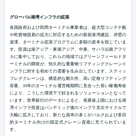
グローバル港湾インフラの拡張
各国政府および民間ターミナル事業者は、超大型コンテナ船
や乾貨物貿易の拡大に対応するための新規港湾建設、岸壁の
浚渫、ターミナル拡張プログラムに多額の資本を投じていま
す。投資は南アジア・東南アジア、中東、サハラ以南アフリ
カに集中しており、これらの地域ではグリーンフィールドタ
ーミナルの開発が、恒久的な重量物リフティングクレーンイ
ンフラに対する初めての需要を生み出しています。スティッ
フレグクレーンは、構造的な耐久性、高い定格リフティング
容量、30年のターミナル運営権期間に見合った長い稼働寿命
により、こうした環境下で好まれるソリューションとなって
います。世界銀行のデータによると、発展途上国における港
湾インフラ投資はパンデミック後のインフラ支出サイクルで
大幅に拡大しており、新たな資本の多くがバルクおよび多目
的ターミナル向けの固定式クレーン資産に充てられていま
す。