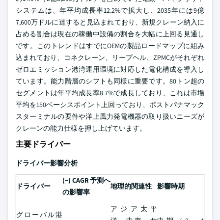
システムは、年平均成長率12.2%で拡大し、2035年には9億
7,600万ドルに達すると見込まれており、新規クレーン納入に
占める割合は現在の稼働中設備の割合を大幅に上回る見通し
です。このトレンドはすでにOEMの製品ロードマップに組み
込まれており、コネクレーン、リープヘル、ZPMCがそれぞれ
ゼロエミッション港湾運用環境に対応した電化構成を導入し
ています。能力階層のシフトも同様に重要です。80トン超の
セグメントは年平均成長率8.7%で成長しており、これは市場
平均を150ベーシスポイント上回っており、ポストパナマック
スターミナルの要件や洋上風力発電機器の取り扱いニーズが
クレーンの能力仕様を押し上げています。
主要ドライバー
ドライバー影響分析
(~) CAGR 予測へ
ドライバー
地理的関連性
影響時期
の影響率
アジア太平
グローバル港