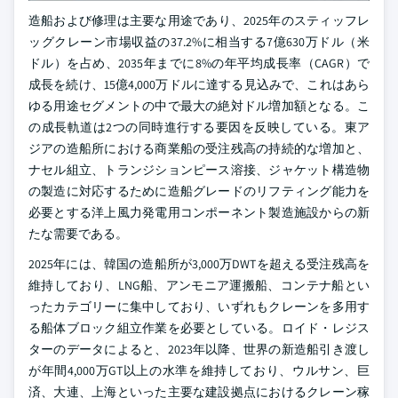
造船および修理は主要な用途であり、2025年のスティッフレ
ッグクレーン市場収益の37.2%に相当する7億630万ドル（米
ドル）を占め、2035年までに8%の年平均成長率（CAGR）で
成長を続け、15億4,000万ドルに達する見込みで、これはあら
ゆる用途セグメントの中で最大の絶対ドル増加額となる。こ
の成長軌道は2つの同時進行する要因を反映している。東ア
ジアの造船所における商業船の受注残高の持続的な増加と、
ナセル組立、トランジションピース溶接、ジャケット構造物
の製造に対応するために造船グレードのリフティング能力を
必要とする洋上風力発電用コンポーネント製造施設からの新
たな需要である。
2025年には、韓国の造船所が3,000万DWTを超える受注残高を
維持しており、LNG船、アンモニア運搬船、コンテナ船とい
ったカテゴリーに集中しており、いずれもクレーンを多用す
る船体ブロック組立作業を必要としている。ロイド・レジス
ターのデータによると、2023年以降、世界の新造船引き渡し
が年間4,000万GT以上の水準を維持しており、ウルサン、巨
済、大連、上海といった主要な建設拠点におけるクレーン稼