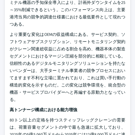
ミナル機器の予知保全導入により、計画外ダウンタイムを25
～35%削減できるという。このパフォーマンス向上は、主要
港湾当局の競争的調達仕様書における最低要件として現れつ
つある。
より重要な変化はOEMの収益構成にある。サービス契約、ソ
フトウェアサブスクリプション、リモートモニタリング契約
がクレーン関連総収益に占める割合を高め、機器本体の製造
セグメントにおけるマージン圧縮を部分的に相殺している。
信頼性のあるデジタルモニタリングソリューションを持たな
いベンダーは、大手ターミナル事業者の競争プロセスにおい
てますます不利な立場に置かれており、これは買い手行動の
構造的変化を示すものだ。この変化は競争環境を、統合型の
機器・サービスプロバイダーへと再編する原動力となってい
る。
高トンナージ構成における能力増強
80トン以上の定格を持つスティッフレッグクレーンの需要
は、荷重容量セグメントの中で最も急速に拡大しており、
2025年の5億5,060万ドルから2035年には12億8,000万ドルに達