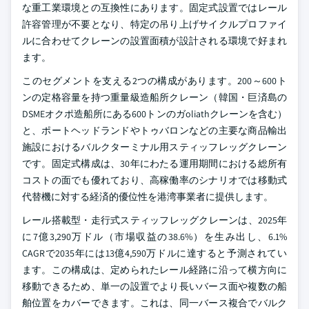
な重工業環境との互換性にあります。固定式設置ではレール
許容管理が不要となり、特定の吊り上げサイクルプロファイ
ルに合わせてクレーンの設置面積が設計される環境で好まれ
ます。
このセグメントを支える2つの構成があります。200～600ト
ンの定格容量を持つ重量級造船所クレーン（韓国・巨済島の
DSMEオクポ造船所にある600トンのガoliathクレーンを含む）
と、ポートヘッドランドやトゥバロンなどの主要な商品輸出
施設におけるバルクターミナル用スティッフレッグクレーン
です。固定式構成は、30年にわたる運用期間における総所有
コストの面でも優れており、高稼働率のシナリオでは移動式
代替機に対する経済的優位性を港湾事業者に提供します。
レール搭載型・走行式スティッフレッグクレーンは、2025年
に7億3,290万ドル（市場収益の38.6%）を生み出し、6.1%
CAGRで2035年には13億4,590万ドルに達すると予測されてい
ます。この構成は、定められたレール経路に沿って横方向に
移動できるため、単一の設置でより長いバース面や複数の船
舶位置をカバーできます。これは、同一バース複合でバルク