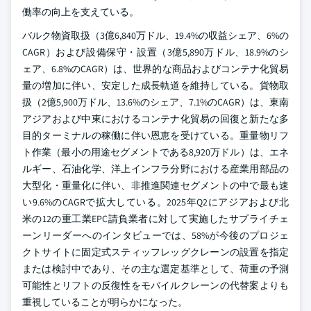
働率の向上を支えている。
バルク物資取扱（3億6,840万ドル、19.4%の収益シェア、6%の
CAGR）および設備保守・設置（3億5,890万ドル、18.9%のシ
ェア、6.8%のCAGR）は、世界的な商品およびコンテナ化貿易
量の増加に伴い、安定した成長軌道を維持している。貨物取
扱（2億5,900万ドル、13.6%のシェア、7.1%のCAGR）は、東南
アジアおよび中東におけるコンテナ化貿易の回復と新たな多
目的ターミナルの稼働に伴い恩恵を受けている。重量物リフ
ト作業（最小の用途セグメントである8,920万ドル）は、エネ
ルギー、石油化学、洋上インフラ分野における産業用部品の
大型化・重量化に伴い、非推進関連セグメントの中で最も速
い9.6%のCAGRで拡大している。2025年Q2にアジアおよび北
米の12の重工業EPC請負業者に対して実施したサプライチェ
ーンリーダーへのインタビューでは、58%が今後のプロジェ
クトサイトに固定式スティッフレッグクレーンの設置を指定
または検討中であり、その主な選定基準として、荷重の予測
可能性とリフトの反復性をモバイルクレーンの代替案よりも
重視していることが明らかになった。