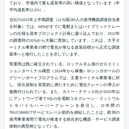
ており、市場内で最も成長率の高い構成となっています（年
平均成長率12.2%）。
当社の2025年上半期調査（12カ国280人の港湾機器調達担当者
を対象）では、68%がすでに電動またはハイブリッドクレー
ンの仕様を資本プロジェクト計画に盛り込んでおり、2022年
の調査時の31%から大幅に増加しています。これは、大手タ
ーミナル事業者の間で電化が単なる政策目標から正式な調達
基準へと移行したことを示しています。
実運用は既に確立されている。ロッテルダム港のゼロエミッ
ションターミナル構想（2024年から稼働）やシンガポールの
グリーンポートプログラムでは、主要ターミナル事業者に対
し、排出規制を実質的に満たすために電化クレーンの導入が
義務付けられている。また、カトー・ナティエ社が2025年Q1
にアントワープ港で4台の全電動コネクレーン・ゴットワル
トモバイルハーバークレーンを発注し、10年間の
TRUCONNECTサービスレベル契約を締結したことは、欧州の
港湾事業者間で電化が推進する統合的な機器・サービス調達
体制の典型例となっている。