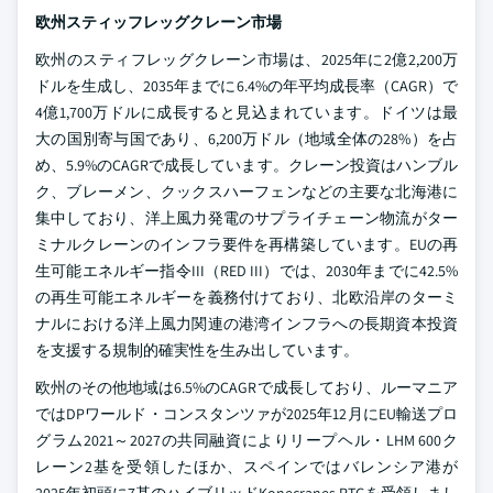
欧州スティッフレッグクレーン市場
欧州のスティフレッグクレーン市場は、2025年に2億2,200万
ドルを生成し、2035年までに6.4%の年平均成長率（CAGR）で
4億1,700万ドルに成長すると見込まれています。ドイツは最
大の国別寄与国であり、6,200万ドル（地域全体の28%）を占
め、5.9%のCAGRで成長しています。クレーン投資はハンブル
ク、ブレーメン、クックスハーフェンなどの主要な北海港に
集中しており、洋上風力発電のサプライチェーン物流がター
ミナルクレーンのインフラ要件を再構築しています。EUの再
生可能エネルギー指令III（RED III）では、2030年までに42.5%
の再生可能エネルギーを義務付けており、北欧沿岸のターミ
ナルにおける洋上風力関連の港湾インフラへの長期資本投資
を支援する規制的確実性を生み出しています。
欧州のその他地域は6.5%のCAGRで成長しており、ルーマニア
ではDPワールド・コンスタンツァが2025年12月にEU輸送プロ
グラム2021～2027の共同融資によりリープヘル・LHM 600ク
レーン2基を受領したほか、スペインではバレンシア港が
2025年初頭に7基のハイブリッドKonecranes RTGを受領しまし