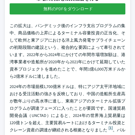
無料のPDFをダウンロード
この拡大は、パンデミック後のインフラ支出プログラムの集
中、商品価格の上昇によるターミナル容量投資の正当化、そ
して欧州と東アジアにおける洋上風力発電サプライチェーン
の初期段階の建設という、複合的な要因によって牽引されて
います。2022年から2024年にかけての年間市場増加額は、港
湾事業者や造船所が2020年から2021年にかけて延期していた
資本プロジェクトを進めたことで、年間1億6,000万米ドルか
ら2億米ドルに達しました。
2024年の市場規模1,700億米ドルは、特にアジア太平洋地域に
おける受注活動の強さを反映しており、中国の造船所生産高
が数年ぶりの高水準に達し、東南アジアのターミナル拡張プ
ログラムが調達フェーズに入ったことが要因です。国連貿易
開発会議（UNCTAD）によると、2024年の世界海上貿易量は
120億トンを超え、主要貿易ルートにおけるターミナル投資と
[1]
クレーン資産の調達が継続される根拠となりました
。バル