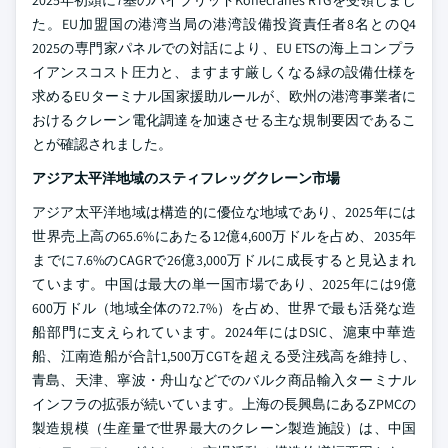
た。EU加盟国の港湾当局の港湾設備投資責任者8名とのQ4
2025の専門家パネルでの対話により、EU ETSの海上コンプラ
イアンスコスト圧力と、ますます厳しくなる緑の設備仕様を
求めるEUターミナル国家援助ルールが、欧州の港湾事業者に
おけるクレーン電化調達を加速させる主な規制要因であるこ
とが確認されました。
アジア太平洋地域のスティフレッグクレーン市場
アジア太平洋地域は構造的に優位な地域であり、2025年には
世界売上高の65.6%にあたる12億4,600万ドルを占め、2035年
までに7.6%のCAGRで26億3,000万ドルに成長すると見込まれ
ています。中国は最大の単一国市場であり、2025年には9億
600万ドル（地域全体の72.7%）を占め、世界で最も活発な造
船部門に支えられています。2024年にはDSIC、滬東中華造
船、江南造船が合計1,500万CGTを超える受注残高を維持し、
青島、天津、寧波・舟山などでのバルク商品輸入ターミナル
インフラの拡張が続いています。上海の長興島にあるZPMCの
製造規模（生産量で世界最大のクレーン製造施設）は、中国