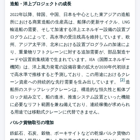
造船・洋上プロジェクトの成長
2022年以降、韓国、中国、日本を中心とした東アジアの造船
所における商業造船の生産高は、船隊の更新サイクル、LNG
輸送船の需要、そして加速する洋上エネルギー設備の設置プ
ログラムによって、高水準の受注残高を維持しています。欧
州、アジア太平洋、北米における設置プログラムの加速によ
り、重量物リフトクレーンに対する追加需要が、部品製造ヤ
ードや設置前集積港で生まれています。IEA（国際エネルギー
機関）は、洋上風力発電の設備容量の拡大が2030年代初頭ま
で高水準で推移すると予測しており、この用途におけるクレ
[2]
ーン資産への持続的な先行需要を生み出しています。
造
船所のステッフレッグクレーンは、構造的な恒久性と船体ブ
ロック組み立て、船の進水、推進システム設置といった機能
に必要なリフト範囲を兼ね備えており、連続稼働が求められ
る用途では移動式クレーンに代替できません。
バルク貨物取引の増加
鉄鉱石、石炭、穀物、ボーキサイトなどの乾燥バルク貨物の