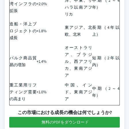
洋、中東、サ
中期（2～4
湾インフラの
+2.0%
ハラ以南アフ
年）
拡張
リカ
造船・洋上プ
東アジア、北
長期（4年以
ロジェクトの
+1.8%
欧、北米
上）
成長
オーストラリ
ア、ブラジ
バルク商品貿
短期（2年以
+1.4%
ル、西アフリ
易の増加
内）
カ、東南アジ
ア
重工業用リフ
中国、イン
中期（2～4
ティング需要
+1.0%
ド、東南アジ
年）
の高まり
ア
この市場における成長の機会は何でしょうか?
無料のPDFをダウンロード