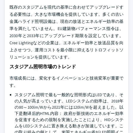
既存のスタジアムを現代の基準に合わせてアップグレードす
る必要性は、大きな市場機会を提供しています。多くの古い
金属ハライド照明設備は、現在の放送とエネルギー効率の基
準を満たしていません。EU建築物パフォーマンス指令は、
2030年と2033年にアップグレード期限を設定しています。
Cree Lightingなどの企業は、エネルギー効率と放送品質を向
上させつつ、運用コストを最小限に抑えるリトロフィットソ
リューションを提供しています。
スタジアム照明市場のトレンド
市場成長には、変化するイノベーションと技術変革が重要で
す。
スタジアム照明で最も一般的な照明形式はLEDであり、そ
の人気が高まっています。LEDシステムの効率は、2018年
の80～100lm/Wから2021年には120lm/Wを超えました。以
下是翻译后的HTML内容： 政府が新技術のエネルギー効率
を促進するための規制を実施したことにより、HIDシステ
ムをLEDシステムに置き換える動きが加速しています。こ
の取り組みの例として、米国エネルギー省がLED照明イニ