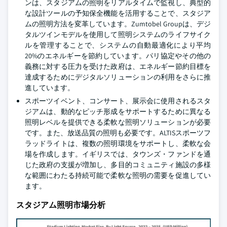
ンは、スタジアムの照明をリアルタイムで監視し、典型的
な設計ツールの予知保全機能を活用することで、スタジア
ムの照明方法を変革しています。Zumtobel Groupは、デジ
タルツインモデルを使用して照明システムのライフサイク
ルを管理することで、システムの自動最適化により平均
20%のエネルギーを節約しています。パリ協定やその他の
義務に対する圧力を受けた政府は、エネルギー節約目標を
達成するためにデジタルソリューションの利用をさらに推
進しています。
スポーツイベント、コンサート、展示会に使用されるスタ
ジアムは、動的なピッチ形成をサポートするために異なる
照明レベルを提供できる柔軟な照明ソリューションが必要
です。また、放送品質の照明も必要です。ALTISスポーツフ
ラッドライトは、複数の照明環境をサポートし、柔軟な会
場を作成します。イギリスでは、タウンズ・ファンドを通
じた政府の支援が増加し、多目的コミュニティ施設の多様
な範囲にわたる持続可能で柔軟な照明の需要を促進してい
ます。
スタジアム照明市場分析