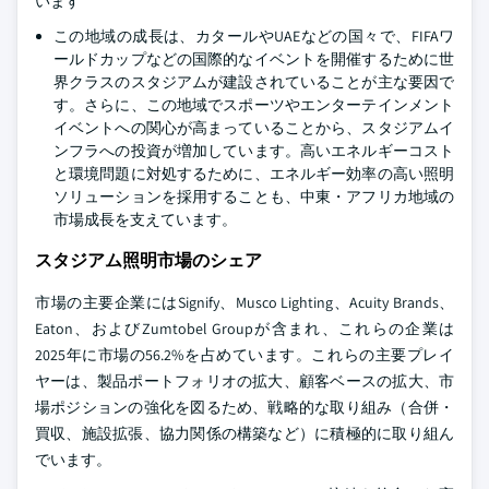
います
この地域の成長は、カタールやUAEなどの国々で、FIFAワ
ールドカップなどの国際的なイベントを開催するために世
界クラスのスタジアムが建設されていることが主な要因で
す。さらに、この地域でスポーツやエンターテインメント
イベントへの関心が高まっていることから、スタジアムイ
ンフラへの投資が増加しています。高いエネルギーコスト
と環境問題に対処するために、エネルギー効率の高い照明
ソリューションを採用することも、中東・アフリカ地域の
市場成長を支えています。
スタジアム照明市場のシェア
市場の主要企業にはSignify、Musco Lighting、Acuity Brands、
Eaton、およびZumtobel Groupが含まれ、これらの企業は
2025年に市場の56.2%を占めています。これらの主要プレイ
ヤーは、製品ポートフォリオの拡大、顧客ベースの拡大、市
場ポジションの強化を図るため、戦略的な取り組み（合併・
買収、施設拡張、協力関係の構築など）に積極的に取り組ん
でいます。