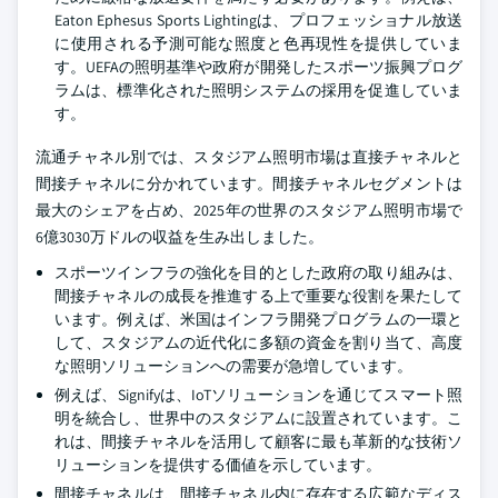
Eaton Ephesus Sports Lightingは、プロフェッショナル放送
に使用される予測可能な照度と色再現性を提供していま
す。UEFAの照明基準や政府が開発したスポーツ振興プログ
ラムは、標準化された照明システムの採用を促進していま
す。
流通チャネル別では、スタジアム照明市場は直接チャネルと
間接チャネルに分かれています。間接チャネルセグメントは
最大のシェアを占め、2025年の世界のスタジアム照明市場で
6億3030万ドルの収益を生み出しました。
スポーツインフラの強化を目的とした政府の取り組みは、
間接チャネルの成長を推進する上で重要な役割を果たして
います。例えば、米国はインフラ開発プログラムの一環と
して、スタジアムの近代化に多額の資金を割り当て、高度
な照明ソリューションへの需要が急増しています。
例えば、Signifyは、IoTソリューションを通じてスマート照
明を統合し、世界中のスタジアムに設置されています。こ
れは、間接チャネルを活用して顧客に最も革新的な技術ソ
リューションを提供する価値を示しています。
間接チャネルは、間接チャネル内に存在する広範なディス