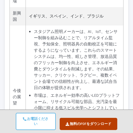
場
新興
イギリス、スペイン、インド、ブラジル
国
スタジアム照明メーカーは、AI、IoT、センサ
ー制御を組み込むことで、リアルタイム監
視、予知保全、照明器具の自動校正を可能に
するようになっています。これらのスマート
システムは、均一性、眩しさ管理、放送品質
のフリッカー制御を向上させ、エネルギー消
費とダウンタイムを削減します。その結果、
サッカー、クリケット、ラグビー、複数イベ
ント会場での信頼性が向上し、最適な試合当
日の体験が提供されます。
今後
市場は、エネルギー効率の高いLEDプラットフ
の展
ォーム、リサイクル可能な部品、光汚染を最
望
小限に抑える低スピル光学へとシフトしてい
ます。スマートダイミング、スケジューリン
お電話くださ
グ、クローズドループ保全の革新により、会
い
無料のPDFをダウンロード
場は持続可能性目標を達成し、運営コストを
削減し、厳格な環境およびスポーツ団体の基