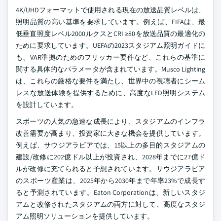
4K/UHDフォーマットで使用される現在の放送品質レベルは、
照明品質の高い基準を要求しています。例えば、FIFAは、最
低垂直照度レベル2000ルクスとCRI ≥80を放送品質の最適化の
ために要求しています。UEFAの2023スタジアム照明ガイドに
も、VAR準拠のためのフリッカー要件など、これらの基準に
関する具体的なパラメータが含まれています。Musco Lighting
は、これらの厳格な要件を満たし、世界中の視聴者にシーム
レスな放送体験を提供するために、高度なLED照明システム
を設計しています。
スポーツの人気の急速な成長により、スタジアムのインフラ
改善需要が高まり、投資家に大きな機会を提供しています。
例えば、サウジアラビアでは、15以上の多目的スタジアムの
建設/改修に202億ドル以上が投資され、2028年までに27億ド
ルが改修に充てられると予想されています。サウジアラビア
のスポーツ産業は、2025年から2030年まで年率23%で成長す
ると予測されています。Eaton Corporationは、新しいスタジ
アムと改修されたスタジアムの両方に対して、高度なスタジ
アム照明ソリューションを提供しています。