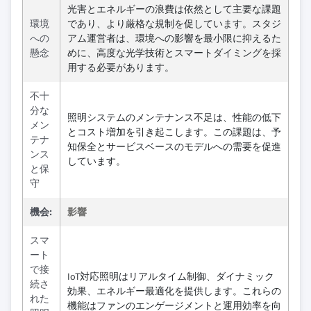
光害とエネルギーの浪費は依然として主要な課題
環境
であり、より厳格な規制を促しています。スタジ
への
アム運営者は、環境への影響を最小限に抑えるた
懸念
めに、高度な光学技術とスマートダイミングを採
用する必要があります。
不十
分な
照明システムのメンテナンス不足は、性能の低下
メン
とコスト増加を引き起こします。この課題は、予
テナ
知保全とサービスベースのモデルへの需要を促進
ンス
しています。
と保
守
機会:
影響
スマ
ート
で接
IoT対応照明はリアルタイム制御、ダイナミック
続さ
効果、エネルギー最適化を提供します。これらの
れた
機能はファンのエンゲージメントと運用効率を向