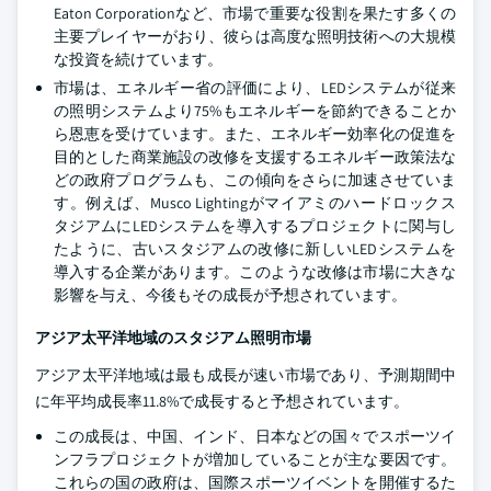
Eaton Corporationなど、市場で重要な役割を果たす多くの
主要プレイヤーがおり、彼らは高度な照明技術への大規模
な投資を続けています。
市場は、エネルギー省の評価により、LEDシステムが従来
の照明システムより75%もエネルギーを節約できることか
ら恩恵を受けています。また、エネルギー効率化の促進を
目的とした商業施設の改修を支援するエネルギー政策法な
どの政府プログラムも、この傾向をさらに加速させていま
す。例えば、Musco Lightingがマイアミのハードロックス
タジアムにLEDシステムを導入するプロジェクトに関与し
たように、古いスタジアムの改修に新しいLEDシステムを
導入する企業があります。このような改修は市場に大きな
影響を与え、今後もその成長が予想されています。
アジア太平洋地域のスタジアム照明市場
アジア太平洋地域は最も成長が速い市場であり、予測期間中
に年平均成長率11.8%で成長すると予想されています。
この成長は、中国、インド、日本などの国々でスポーツイ
ンフラプロジェクトが増加していることが主な要因です。
これらの国の政府は、国際スポーツイベントを開催するた