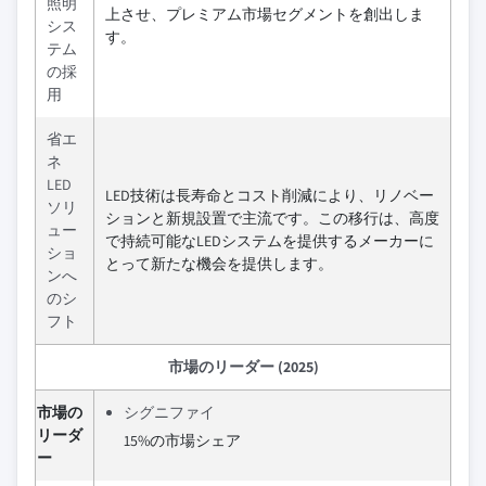
照明
上させ、プレミアム市場セグメントを創出しま
シス
す。
テム
の採
用
省エ
ネ
LED
LED技術は長寿命とコスト削減により、リノベー
ソリ
ションと新規設置で主流です。この移行は、高度
ュー
で持続可能なLEDシステムを提供するメーカーに
ショ
とって新たな機会を提供します。
ンへ
のシ
フト
市場のリーダー (2025)
市場の
シグニファイ
リーダ
15%の市場シェア
ー