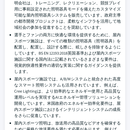
明会社は、トレーニング、レクリエーション、競技プレイ
用に事前設定された照明器具モードを備えたカスタマイズ
可能な屋内照明器具システムを販売しています。政府主導
の都市開発プロジェクトは、柔軟なインフラを活用して地
域社会の参加を促進することを奨励しています。
選手とファンの両方に快適な環境を提供するために、屋内
スポーツ施設は、すべての種類の照明器具（照明器具）を
配置し、配置し、設計する際に、眩しさを排除するように
しています。BS EN 12193:2018英国基準および屋内スポーツ
施設に関する国内法に記載されているさまざまな要件は、
視覚的快適性要件の適切な実装に関するガイダンスを提供
します。
屋内スポーツ施設では、A/B/Mシステムと統合された高度
なスマート照明システムも活用されています。例えば、
Cree Lightingは、より効率的なエネルギー使用と高品質な
運用レベルを実現するAIエネルギー管理ソリューションを
開発しています。米国政府のエネルギー効率化要件は、屋
内スポーツ施設におけるインテリジェントシステムの成長
をさらに促進しています。
屋内スポーツ照明は、放送用の高品質なビデオを確保する
ために厳格な放送要件を満たす必要があります。例えば、