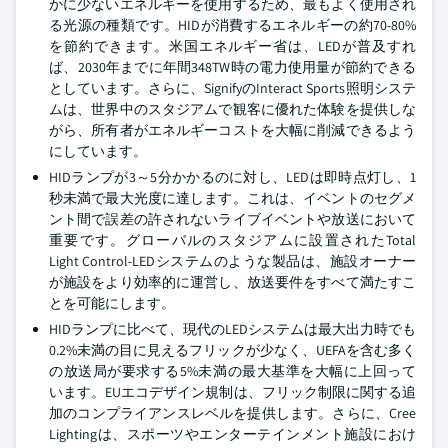
かに少ないエネルギーを使用するため、最もよく使用され
る光源の種類です。HIDが消費するエネルギーの約70-80%
を節約できます。米国エネルギー省は、LEDが普及すれ
ば、2030年までに年間348TW時の電力使用量が節約できる
としています。さらに、SignifyのInteract Sports照明システ
ムは、世界中のスタジアムで観客に優れた体験を提供しな
がら、所有者がエネルギーコストを大幅に削減できるよう
にしています。
HIDランプが3～5分かかるのに対し、LEDは即時点灯し、1
秒未満で最大光度に達します。これは、イベントのセグメ
ント間で誤差の許されないライブイベントや放送において
重要です。グローバルのスタジアムに設置されたTotal
Light Control-LEDシステムのような製品は、施設オーナー
が施設をより効率的に運営し、放送要件をすべて満たすこ
とを可能にします。
HIDランプに比べて、現代のLEDシステムは最大出力時でも
0.2%未満の目に見えるフリックが少なく、UEFAを含む多く
の放送局が要求する5%未満の最大基準を大幅に上回って
います。EUエコデザイン規制は、フリック制限に関する追
加のコンプライアンスレベルを提供します。さらに、Cree
Lightingは、スポーツやエンターテインメント施設におけ