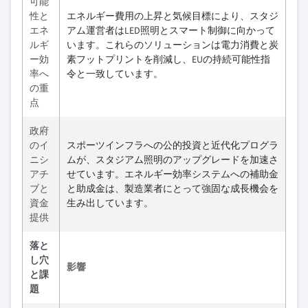
可能
性と
エネルギー費用の上昇と気候目標により、スタジ
エネ
アム運営者はLED照明とスマート制御に向かって
ルギ
います。これらのソリューションは電力消費と炭
ー効
素フットプリントを削減し、EUの持続可能性指
率へ
令と一致しています。
の重
点
政府
のイ
スポーツインフラへの公的投資と近代化プログラ
ニシ
ムが、スタジアム照明のアップグレードを加速さ
アチ
せています。エネルギー効率システムへの補助金
ブと
と助成金は、製造業者にとって強固な成長機会を
資金
生み出しています。
提供
落と
し穴
影響
と課
題