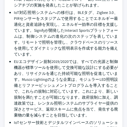
シアチブの実施を発表したことが挙げられます。
IoT対応照明システムへの移行は、BLEタグ、Zigbee 3.0、
PIRセンサーをスタジアムで使用することでエネルギー最
適化と資産追跡を実現し、エネルギー効率の目標を支援し
ています。Signifyが開発したInteract Sportsプラットフォー
ムは、制御システムの進化の次のステップを表していま
す。リモートで照明を管理し、クラウドベースのリソース
を使用してダイナミックな照明表示を作成する能力を備え
ています。
EUエコデザイン規制2019/2020では、すべての光源と制御
機器が標準ツールを使用して交換可能な設計にする必要が
あり、リサイクルを通じた持続可能な照明を促進していま
す。Musco Lightingのような企業は、モジュラーLED照明設
備とリファービッシュメントプログラムを導入すること
で、これらの規制に対応しています。これにより、新しい
規制を満たすことが可能になります。政府規制に加え、調
達政策では、レンタル照明システムのサプライヤー提供の
深さとサービス、返却スキームに焦点を当て、発生する廃
棄物の量を減らすことを目指しています。
IoTセンサー技術とデジタルツインベースのソリューショ