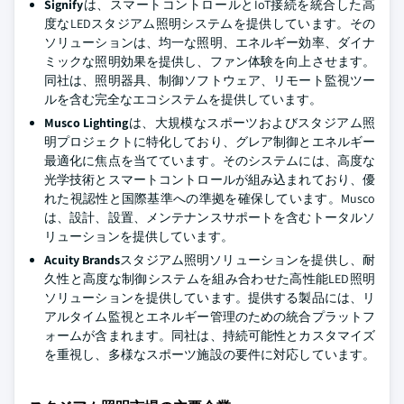
Signify
は、スマートコントロールとIoT接続を統合した高
度なLEDスタジアム照明システムを提供しています。その
ソリューションは、均一な照明、エネルギー効率、ダイナ
ミックな照明効果を提供し、ファン体験を向上させます。
同社は、照明器具、制御ソフトウェア、リモート監視ツー
ルを含む完全なエコシステムを提供しています。
Musco Lighting
は、大規模なスポーツおよびスタジアム照
明プロジェクトに特化しており、グレア制御とエネルギー
最適化に焦点を当てています。そのシステムには、高度な
光学技術とスマートコントロールが組み込まれており、優
れた視認性と国際基準への準拠を確保しています。Musco
は、設計、設置、メンテナンスサポートを含むトータルソ
リューションを提供しています。
Acuity Brands
スタジアム照明ソリューションを提供し、耐
久性と高度な制御システムを組み合わせた高性能LED照明
ソリューションを提供しています。提供する製品には、リ
アルタイム監視とエネルギー管理のための統合プラットフ
ォームが含まれます。同社は、持続可能性とカスタマイズ
を重視し、多様なスポーツ施設の要件に対応しています。