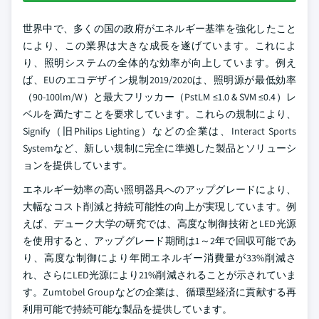
世界中で、多くの国の政府がエネルギー基準を強化したこと
により、この業界は大きな成長を遂げています。これによ
り、照明システムの全体的な効率が向上しています。例え
ば、EUのエコデザイン規制2019/2020は、照明源が最低効率
（90-100lm/W）と最大フリッカー（PstLM ≤1.0 & SVM ≤0.4）レ
ベルを満たすことを要求しています。これらの規制により、
Signify（旧Philips Lighting）などの企業は、Interact Sports
Systemなど、新しい規制に完全に準拠した製品とソリューシ
ョンを提供しています。
エネルギー効率の高い照明器具へのアップグレードにより、
大幅なコスト削減と持続可能性の向上が実現しています。例
えば、デューク大学の研究では、高度な制御技術とLED光源
を使用すると、アップグレード期間は1～2年で回収可能であ
り、高度な制御により年間エネルギー消費量が33%削減さ
れ、さらにLED光源により21%削減されることが示されていま
す。Zumtobel Groupなどの企業は、循環型経済に貢献する再
利用可能で持続可能な製品を提供しています。