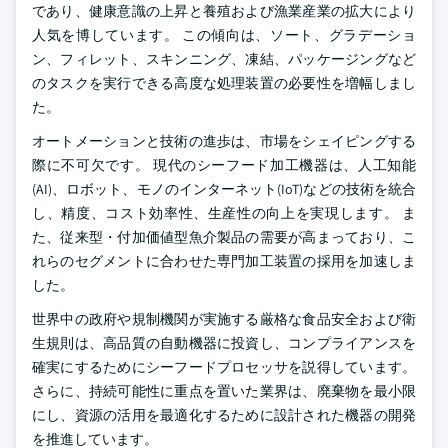
であり、健康意識の上昇と養殖および漁業産業の拡大により
人気を博しています。 この傾向は、ソート、グラデーショ
ン、フィレット、スキンニング、凍結、パッケージングなど
のタスクを実行できる高度な処理装置の必要性を増幅しまし
た。
オートメーションと技術の進歩は、市場をシェイピングする
際に不可欠です。 現代のシーフード加工機器は、人工知能
(AI)、ロボット、モノのインターネット(IoT)などの技術を統合
し、精度、コスト効率性、生産性の向上を実現します。 ま
た、従来型・付加価値型魚介製品の需要が高まっており、こ
れらのセグメントに合わせた専門加工装置の採用を加速しま
した。
世界中の政府や規制機関が実施する厳格な食品安全および衛
生規則は、高品質の自動機器に投資し、コンプライアンスを
確実にするためにシーフードプロセッサを説得しています。
さらに、持続可能性に重点を置いた業界は、廃棄物を最小限
にし、資源の活用を最適化するために設計された機器の開発
を推進しています。