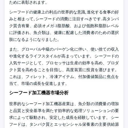
ために表彰されます。
シーフードの健康上の利点の世界的な意識, 進化する食事の好
みと相まって, シーフードの消費に注目すべきです. 高タンパ
ク質含有量、必須オメガ-3脂肪酸、および低飽和脂肪レベル
に評価され、魚介類は、健康に配慮した消費者のための選択
肢になるようになりました。
また、グローバル中級のバーゲン化に伴い、使い捨ての収入
や進化するライフスタイルが高まっています。 シーフードの
人気サージとして、プロセッサは生産の効率を高め、プロダ
クト質を高めることを目指し、高度装置に投資を運びます。
これは、フィレット、冷凍アイテム、付加価値製品に焦点を
当て、市場の成長を促進します。
シーフード加工機器市場分析
世界的なシーフード加工機器産業は、魚介類の消費量の増加
と品質と安全基準を満たす効率的な処理ソリューションの要
求によって駆動され、安定した成長を経験しています。 シー
フードは、タンパク質とエッセンシャル栄養素の主要供給源