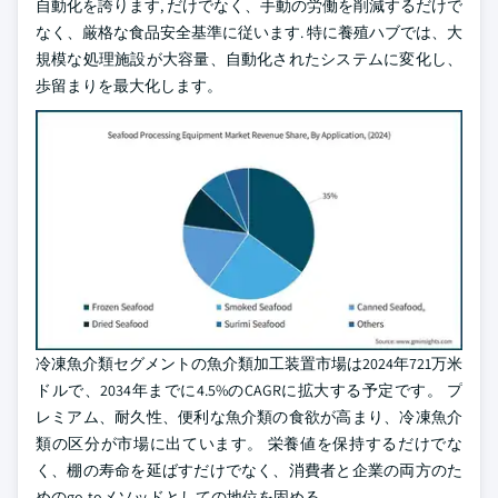
自動化を誇ります, だけでなく、手動の労働を削減するだけで
なく、厳格な食品安全基準に従います. 特に養殖ハブでは、大
規模な処理施設が大容量、自動化されたシステムに変化し、
歩留まりを最大化します。
冷凍魚介類セグメントの魚介類加工装置市場は2024年721万米
ドルで、2034年までに4.5%のCAGRに拡大する予定です。 プ
レミアム、耐久性、便利な魚介類の食欲が高まり、冷凍魚介
類の区分が市場に出ています。 栄養値を保持するだけでな
く、棚の寿命を延ばすだけでなく、消費者と企業の両方のた
めのgo-toメソッドとしての地位を固める。