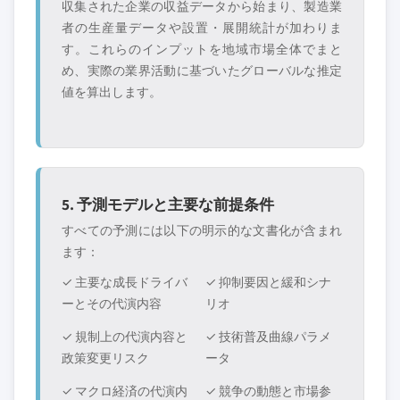
収集された企業の収益データから始まり、製造業
者の生産量データや設置・展開統計が加わりま
す。これらのインプットを地域市場全体でまと
め、実際の業界活動に基づいたグローバルな推定
値を算出します。
5. 予測モデルと主要な前提条件
すべての予測には以下の明示的な文書化が含まれ
ます：
✓ 主要な成長ドライバ
✓ 抑制要因と緩和シナ
ーとその代演内容
リオ
✓ 規制上の代演内容と
✓ 技術普及曲線パラメ
政策変更リスク
ータ
✓ マクロ経済の代演内
✓ 競争の動態と市場参