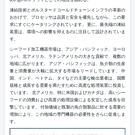
凍結技術とボルスタードコールドチェーンインフラの革新の
おかげで、プロセッサは品質と安全を優先しながら、この要
求にすぐにケータリングされています。 更に、最先端の凍結
装置は、環境への影響を抑えるのに注目して設計されていま
す。
シーフード加工機器市場は、アジア・パシフィック、ヨーロ
ッパ、北アメリカ、ラテンアメリカの大きな貢献で、複数の
地域に広がります。 アジア・パシフィックは、魚介類の生産
量と消費量が大幅に拡大する市場をリードしています。 中
国、インド、ベトナム、タイなどの主要な輸出業者は、国際
規格と成長する需要を満たすために高度な処理装置に投資し
ています。 北アメリカ、特に米国およびカナダは、高いシー
フードの消費および高度の処理設備による安定した成長を目
撃しています。 付加価値と既製の魚介類製品に対する需要の
増加により、この地域の専門機器の必要性をさらに促進しま
す。