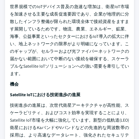
世界規模でのIoTデバイス普及の急速な増加は、衛星IoT市場
を加速させる主要な成長促進要因であり、企業が地理的に分
散したインフラ整備が限られた環境全体で接続資産をますま
す展開しているためです。物流、農業、エネルギー、鉱業、
海事、公益事業といったセクターにおけるIoT導入の拡大に伴
い、地上ネットワークの限界がより明確になっています。こ
のギャップが、セルラーおよび光ファイバーネットワークの
届かない範囲において中断のない接続を確保する、スケーラ
ブルなSatellite IoTソリューションへの強い需要を牽引してい
ます。
機会
Satellite IoTにおける技術進歩の進展
技術進歩の進展は、次世代衛星アーキテクチャが高性能、ス
ケーラビリティ、およびコスト効率を実現することにより、
Satellite IoT市場を大幅に強化しています。新型の低軌道(LEO)
衛星におけるKaバンドやVバンドなどの先進的な周波数帯の
採用は、より高速なデータレート、強化されたセキュリテ