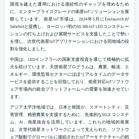
国境を越えた運用における接続性のギャップを埋めるため
に、エンタープライズグレードの衛星IoTソリューションを展
開しています。衛星IoT市場は、2024年5月にExolaunchが
Sateliotと提携し、ヨーロッパ初の5G NB-IoT LEOコンステレー
ションの打ち上げおよび展開サービスを支援したことで勢い
を増し、次世代衛星IoTアプリケーションにおける同地域の役
割を強化しました。
中国は、LEOインフラへの国家支援投資を通じて積極的に拡
大を続けています。天啓衛星プログラムは、農業、輸送、エ
ネルギー、環境監視セクターにほぼリアルタイムのデータサ
ービスを提供することを目指しており、衛星対応IoTソフトウ
ェア市場内の統合プラットフォームへの需要を加速させてい
ます。
アジア太平洋地域では、日本と韓国が、スマートシティ、災
害管理、精密農業を支援するために、先進的な5Gエコシステ
ム、AI、衛星統合を活用しています。これらの地域的発展
は、次世代衛星ネットワークによって支えられた、ソフトウ
ェア駆動でグローバルに接続されたIoTアーキテクチャへの戦