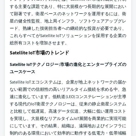
する主要な課題であり、特に大規模かつ長期的な展開におい
て顕著です。衛星ベースのネットワークを運用するには、衛
星の健全性監視、地上局インフラ、ソフトウェアアップグレ
ード、熟練した技術担当者への継続的な投資が必要であり、
これらすべてがSatellite IoTソリューションを採用する企業の
総所有コストを増加させます。
Satellite IoT市場のトレンド
Satellite IoTテクノロジー:市場の進化とエンタープライズの
ユースケース
Satellite IoTエコシステムは、企業が地上ネットワークの届か
ない範囲での信頼性の高いリアルタイム接続を求める中、急
速に進化しています。低軌道(LEO)コンステレーションが主導
する現代のIoT衛星テクノロジーは、従来の静止衛星システム
と比較して低遅延、高速データ伝送、大幅に低い運用コスト
を実現し、大規模なリアルタイムIoT展開を商業的に実現可能
にしています。その結果、組織は、遠隔地およびインフラに
制約のある環境において効率的に動作する低電力・低帯域幅