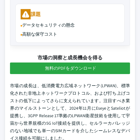
課題
データセキュリティの懸念
高額な保守コスト
市場の洞察と成長機会を得る
無料のPDFをダウンロード
市場の成長は、低消費電力広域ネットワーク(LPWAN)、標準
化された非地上ネットワークプロトコル、および打ち上げコ
ストの低下によってさらに支えられています。注目すべき業
界のマイルストーンとして、2024年11月にEseyeとSateliotが
提携し、3GPP Release 17準拠のLPWAN衛星技術を使用して宇
宙から世界規模の5G IoT接続を提供し、セルラーカバレッジ
のない地域でも単一のSIMカードを介したシームレスなデバ
イス接続を可能にしました。