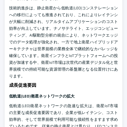
技術的進歩は、静止衛星から低軌道(LEO)コンステレーション
への移行によっても推進されており、これによりレイテンシ
が大幅に削減され、リアルタイムアプリケーションのコスト
効率が向上しています。ナノサテライト、エッジコンピュー
ティング、AI駆動型分析の統合により、ネットワークエッジ
でのデータ処理が強化され、一方で地上衛星ハイブリッドア
ーキテクチャは世界規模の業務全体で継続的なカバレッジを
確保しています。衛星インフラとIoTプラットフォームへの投
資が加速する中、衛星IoT市場は次世代の産業デジタル化と世
界規模での持続可能な資源管理の基盤層となる位置付けにあ
ります。
成長促進要因
低軌道(LEO)衛星ネットワークの拡大
低軌道(LEO)衛星ネットワークの急速な拡大は、衛星IoT市場
の主要な成長促進要因であり、企業が低レイテンシ、コスト
効率的、そして世界規模で利用可能な接続性をますます求め
ているためです。従来の静止衛星とは異なり、LEOコンステ