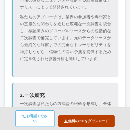
市場の微妙なニュアンスを理解する経験豊富なア
ナリストによって開発されています。
私たちのアプローチは、業界の参加者や専門家と
の直接的な関わりを通じた広範な一次調査を統合
し、検証済みのグローバルソースからの包括的な
二次調査で補完しています。元のデータソースか
ら最終的な洞察までの完全なトレーサビリティを
維持しながら、信頼性の高い予測を提供するため
に定量化された影響分析を適用しています。
2. 一次研究
一次調査は私たちの方法論の根幹を形成し、全体
的な洞察の約80%を貢献しています。分析の正確
お電話くださ
さと深さを確保するために、業界参加者との直接
い
無料のPDFをダウンロード
的な関わりが含まれます。私たちの構造化された