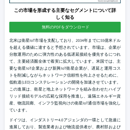
この市場を形成する主要なセグメントについて詳
しく知る
無料のPDFをダウンロード
北米は衛星IoT市場を支配しており、2034年までに55億米ドル
を超える価値に達すると予想されています。市場は、企業が
分散運用のために弾力性のある低遅延接続を優先するにつれ
て、主要経済圏全体で着実に拡大しています。米国では、主
要な衛星IoT企業および新興IoT衛星企業が、遅延と運用コス
トを削減しながらネットワーク信頼性を向上させるために、
低軌道(LEO)コンステレーションの開発を加速させています。
この進展は、衛星と地上ネットワークを組み合わせたハイブ
リッド接続モデルの広範な採用を推進し、遠隔エネルギー資
産、物流回廊、インフラ監視向けの衛星IoT通信市場を強化し
ています。
ドイツは、インダストリー4.0アジェンダの一環として急速に
進展しており、製造業者および物流提供者が、農村部および