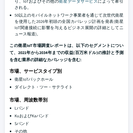
り、IoTおよびその他の
衛星データサービス
によって牽引
される。
50以上のモバイルネットワーク事業者を通じて次世代衛星
を使用した2026年初頭の全国カバレッジ計画を発表(衛星
IoT関連接続に影響を与えるビジネス展開の詳細としてニ
ュース報道)。
この衛星IoT市場調査レポートは、以下のセグメントについ
て、2021年から2034年までの収益(百万米ドル)の推計と予測
を含む業界の詳細なカバレッジを含む:
市場、サービスタイプ別
衛星IoTバックホール
ダイレクト・ツー・サテライト
市場、周波数帯別
Lバンド
KuおよびKaバンド
Sバンド
その他