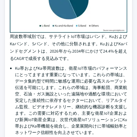
周波数帯域別では、サテライトIoT市場はLバンド、Kuおよび
Kaバンド、Sバンド、その他に分類されます。KuおよびKaバ
ンドセグメントは、2026年から2034年にかけて24.4%を超え
るCAGRで成長する見込みです。
Ku帯およびKa帯周波数は、衛星IoT市場のパフォーマンス
にとってますます重要になっています。これらの帯域は、
データ集約型で時間に敏感な運用に必要な高スループット
伝送を可能にします。これらの帯域は、海事船団、商業航
空、石油・ガス施設といった遠隔地や過酷な環境において
安定した接続性に依存するセクターにおいて、リアルタイ
ム監視、ビデオテレメトリー、継続的な機器診断を支援し
ます。この需要に対応するため、主要な衛星IoT企業およ
び新興IoT衛星企業は、次世代衛星IoTソリューションにKu
帯およびKa帯機能を統合し、企業展開向けに帯域幅効率と
ネットワーク信頼性を向上させています。