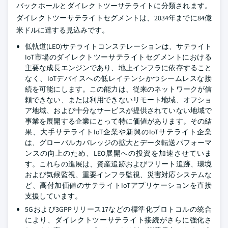
バックホールとダイレクトツーサテライトに分類されます。
ダイレクトツーサテライトセグメントは、2034年までに84億
米ドルに達する見込みです。
低軌道(LEO)サテライトコンステレーションは、サテライト
IoT市場のダイレクトツーサテライトセグメントにおける
主要な成長エンジンであり、地上インフラに依存すること
なく、IoTデバイスへの低レイテンシかつシームレスな接
続を可能にします。この能力は、従来のネットワークが信
頼できない、または利用できないリモート地域、オフショ
ア地域、および十分なサービスが提供されていない地域で
事業を展開する企業にとって特に価値があります。その結
果、大手サテライトIoT企業や新興のIoTサテライト企業
は、グローバルカバレッジの拡大とデータ転送パフォーマ
ンスの向上のため、LEO展開への投資を加速させていま
す。これらの進展は、資産追跡およびフリート追跡、環境
および気候監視、重要インフラ監視、災害対応システムな
ど、高付加価値のサテライトIoTアプリケーションを直接
支援しています。
5Gおよび3GPPリリース17などの標準化プロトコルの統合
により、ダイレクトツーサテライト接続がさらに強化さ