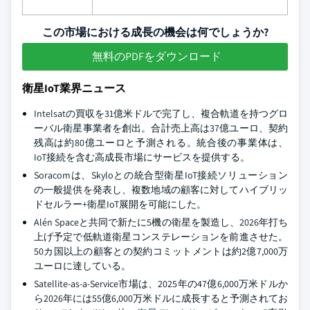
この市場における成長の機会は何でしょうか?
無料のPDFをダウンロード
衛星IoT業界ニュース
Intelsatの買収を31億米ドルで完了し、複合軌道を持つグロ
ーバル衛星事業者を創出。合計売上高は37億ユーロ、契約
残高は約80億ユーロと予測される。統合後の事業体は、
IoT接続を含む高成長市場にサービスを提供する。
Soracomは、Skyloとの統合型衛星IoT接続ソリューション
の一般提供を発表し、複数地域の顧客に対してハイブリッ
ドセルラー+衛星IoT展開を可能にした。
Alén Spaceと共同で新たに5機の衛星を製造し、2026年打ち
上げ予定で低軌道衛星コンステレーションを前進させた。
50カ国以上の顧客との契約コミットメントは約2億7,000万
ユーロに達している。
Satellite-as-a-Service市場は、2025年の47億6,000万米ドルか
ら2026年には55億6,000万米ドルに成長すると予測されてお