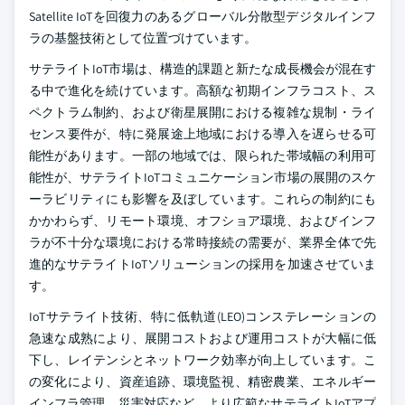
Satellite IoTを回復力のあるグローバル分散型デジタルインフ
ラの基盤技術として位置づけています。
サテライトIoT市場は、構造的課題と新たな成長機会が混在す
る中で進化を続けています。高額な初期インフラコスト、ス
ペクトラム制約、および衛星展開における複雑な規制・ライ
センス要件が、特に発展途上地域における導入を遅らせる可
能性があります。一部の地域では、限られた帯域幅の利用可
能性が、サテライトIoTコミュニケーション市場の展開のスケ
ーラビリティにも影響を及ぼしています。これらの制約にも
かかわらず、リモート環境、オフショア環境、およびインフ
ラが不十分な環境における常時接続の需要が、業界全体で先
進的なサテライトIoTソリューションの採用を加速させていま
す。
IoTサテライト技術、特に低軌道(LEO)コンステレーションの
急速な成熟により、展開コストおよび運用コストが大幅に低
下し、レイテンシとネットワーク効率が向上しています。こ
の変化により、資産追跡、環境監視、精密農業、エネルギー
インフラ管理、災害対応など、より広範なサテライトIoTアプ