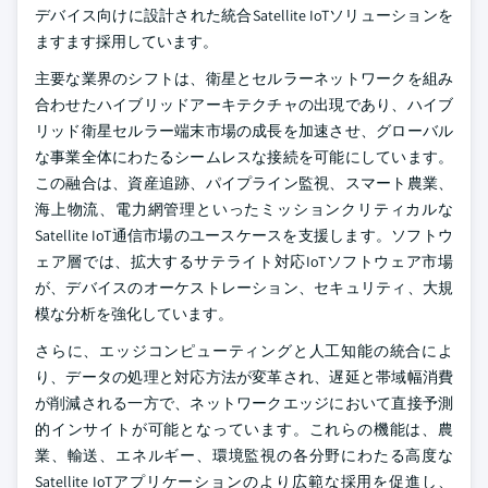
デバイス向けに設計された統合Satellite IoTソリューションを
ますます採用しています。
主要な業界のシフトは、衛星とセルラーネットワークを組み
合わせたハイブリッドアーキテクチャの出現であり、ハイブ
リッド衛星セルラー端末市場の成長を加速させ、グローバル
な事業全体にわたるシームレスな接続を可能にしています。
この融合は、資産追跡、パイプライン監視、スマート農業、
海上物流、電力網管理といったミッションクリティカルな
Satellite IoT通信市場のユースケースを支援します。ソフトウ
ェア層では、拡大するサテライト対応IoTソフトウェア市場
が、デバイスのオーケストレーション、セキュリティ、大規
模な分析を強化しています。
さらに、エッジコンピューティングと人工知能の統合によ
り、データの処理と対応方法が変革され、遅延と帯域幅消費
が削減される一方で、ネットワークエッジにおいて直接予測
的インサイトが可能となっています。これらの機能は、農
業、輸送、エネルギー、環境監視の各分野にわたる高度な
Satellite IoTアプリケーションのより広範な採用を促進し、