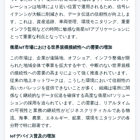
レーションは地球により近い位置で運用されるため、信号レ
イテンシが大幅に削減され、データ伝送の信頼性が向上しま
す。これは、資産追跡、車両管理、環境モニタリング、重要
インフラ監視などの時間に敏感な衛星IoTアプリケーションに
とって重要な利点となっています。
衛星IoT市場における世界規模接続性への需要の増加
この市場は、企業が遠隔地、オフショア、インフラ整備が限
られた地域全体で事業を拡大する中で、中断のない世界規模
の接続性への需要の高まりによって強く推進されています。
従来の地上ネットワークは、こうした環境において信頼性の
高いカバレッジを提供できないことが多く、組織は場所に関
係なく継続的なデータ伝送を確保する高度な衛星IoTソリュー
ションの採用を迫られています。この需要は、リアルタイム
の可視性と業務の継続性がビジネスクリティカルである物
流、海事、農業、エネルギー、鉱業、環境モニタリングの各
分野で特に顕著です。
IoTデバイス普及の増加