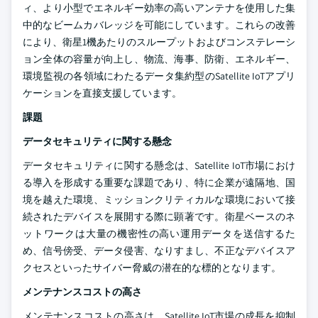
ィ、より小型でエネルギー効率の高いアンテナを使用した集
中的なビームカバレッジを可能にしています。これらの改善
により、衛星1機あたりのスループットおよびコンステレーシ
ョン全体の容量が向上し、物流、海事、防衛、エネルギー、
環境監視の各領域にわたるデータ集約型のSatellite IoTアプリ
ケーションを直接支援しています。
課題
データセキュリティに関する懸念
データセキュリティに関する懸念は、Satellite IoT市場におけ
る導入を形成する重要な課題であり、特に企業が遠隔地、国
境を越えた環境、ミッションクリティカルな環境において接
続されたデバイスを展開する際に顕著です。衛星ベースのネ
ットワークは大量の機密性の高い運用データを送信するた
め、信号傍受、データ侵害、なりすまし、不正なデバイスア
クセスといったサイバー脅威の潜在的な標的となります。
メンテナンスコストの高さ
メンテナンスコストの高さは、Satellite IoT市場の成長を抑制