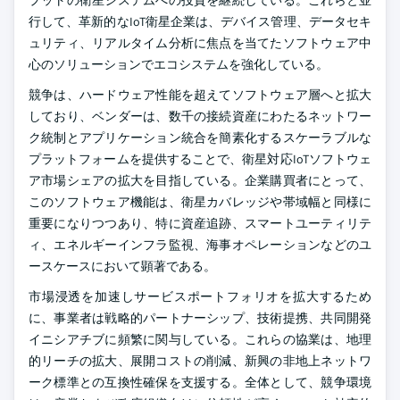
プットの衛星システムへの投資を継続している。これらと並
行して、革新的なIoT衛星企業は、デバイス管理、データセキ
ュリティ、リアルタイム分析に焦点を当てたソフトウェア中
心のソリューションでエコシステムを強化している。
競争は、ハードウェア性能を超えてソフトウェア層へと拡大
しており、ベンダーは、数千の接続資産にわたるネットワー
ク統制とアプリケーション統合を簡素化するスケーラブルな
プラットフォームを提供することで、衛星対応IoTソフトウェ
ア市場シェアの拡大を目指している。企業購買者にとって、
このソフトウェア機能は、衛星カバレッジや帯域幅と同様に
重要になりつつあり、特に資産追跡、スマートユーティリテ
ィ、エネルギーインフラ監視、海事オペレーションなどのユ
ースケースにおいて顕著である。
市場浸透を加速しサービスポートフォリオを拡大するため
に、事業者は戦略的パートナーシップ、技術提携、共同開発
イニシアチブに頻繁に関与している。これらの協業は、地理
的リーチの拡大、展開コストの削減、新興の非地上ネットワ
ーク標準との互換性確保を支援する。全体として、競争環境