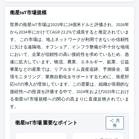
衛星IoT市場規模
世界の衛星IoT市場は2025年に24億米ドルと評価され、2026年
から2034年にかけてCAGR 23.2%で成長すると推定されていま
す。
この市場は、地上ネットワークが利用できないか信頼性
に欠ける遠隔地、オフショア、インフラ整備が不十分な地域
において、企業が信頼性の高い接続性を求めているため、急
速に拡大しています。物流、農業、エネルギー、鉱業、公益
事業などの産業では、リアルタイム資産追跡、予測保全、環
境モニタリング、業務自動化をサポートするために、衛星対
応IoTの導入が増加しています。この需要は、組織が長期的な
接続性への投資を評価する中で、2024年および2025年におけ
る衛星IoT市場規模への関心の高まりに直接反映されていま
す。
共
衛星IoT市場 重要なポイント
有