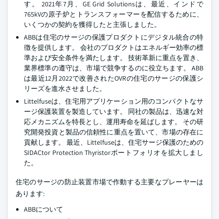
す。 2021年7月、GE Grid Solutionsは、最近、インドで
765kVの原子炉とトランスフォーマーを配信するために、
いくつかの契約を獲得したと主張しました。
ABBは住宅のサージの保護プロダクトにデジタル統合の特
徴を提供します。 会社のプロダクトはエネルギー効率の標
準および安全条件を満たします。 技術革新に重点を置き、
業界標準の遵守は、市場で競争するのに役立ちます。 ABB
は最近12月2022で改善されたOVRの住宅のサージの保護シ
リーズを進水させました。
Littelfuseは、住宅用アプリケーション用のコンパクトなサ
ージ保護装置を製造しています。 同社の製品は、迅速な対
応メカニズムを特長とし、運用寿命を延ばします。 その研
究開発投資と製品の信頼性に重点を置いて、市場の存在に
貢献します。 最近、Littelfuseは、住宅サージ保護のための
SIDACtor Protection Thyristorポートフォリオを拡大しまし
た。
住宅のサージの防止装置市場で作動する主要なプレーヤーは
あります:
ABBについて