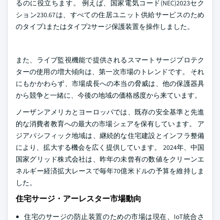
るのに役立ちます。 例えば、国家電気コード(NEC)2023セク
ション230.67は、すべての住居ユニット供給サービスのため
のタイプ1またはタイプ2サージ保護装置を操作しました。
また、ライブ監視機能で提供されるスマートサージプロテク
ターの使用の増大傾向は、第一次市場のトレンドです。 それ
にもかかわらず、市場成長への本当の脅威は、他の保護器具
から競争と一緒に、今後の地域の価格感度から来ています。
ノーザンアメリカとヨーロッパでは、既存の安全基準と先進
的な消費者教育への最大の市場シェアを保有しています。 ア
ジアパシフィック地域は、継続的な住宅建設とインフラ整備
により、拡大する機会を広く提供しています。 2024年、中国
国家グリッド株式会社は、昨年の未曾有の数値をクリーンエ
ネルギー経済拡大レースで毎年70億米ドルの予算を維持しま
した。
住宅サージ・アーレスター市場動向
住宅のサージの防止装置のための市場は現在、IoT統合さ