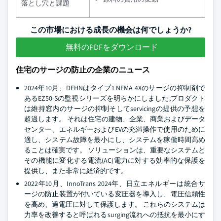
落とし穴と課題
この市場における成長の機会は何でしょうか?
無料のPDFをダウンロード
住宅のサージの防止の企業のニュース
2024年10月、DEHNはタイプ1 NEMA 4Xのサージの抑制剤で
あるEZ50-Sの監視シリーズを明らかにしました;プロダクト
は維持窓内のサージの抑制そしてservicingの提供の予想を
超過します。 それは住宅の建物、企業、商業およびデータ
センター、エネルギーおよびEVの充満操作で使用のために
適し、システム故障を最小にし、システムを稼働時間高め
ることは確実です。 ソリューションは、重要なシステムと
その機能に変化する電流(AC)電力に対する効率的な保護を
提供し、また非常に経済的です。
2022年10月、InnoTrans 2024年、日立エネルギーは統合サ
ージの防止装置が付いている変圧器を導入し、電圧信頼性
を高め、過電圧に対して保護します。 これらのシステムは
力率を改善すると呼ばれるsurging流れへの抵抗を最小にす