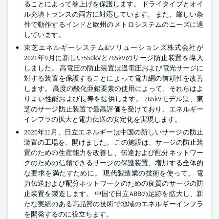
ることによって巻上げを保護します。 ドライタイプとオイ
ル充填トランスの両方に対応しています。 また、厳しい条
件で動作するインドと欧州のメトロシステムのニーズに適
しています。
東芝エネルギーシステム&ソリューションズ株式会社が
2021年9月に新しい550kVと765kVのサージ防止装置を導入
しました。 高電圧の防止装置は過電圧および電光サージに
対する装置を保護することによって電力網の信頼性を改善
します。 高度の酸化亜鉛要素の使用によって、それらはよ
りよい性能および長寿を提供します。 765kVモデルは、東
芝のサージ防止装置で最高評価を受けており、エネルギー
インフラの拡大と電力伝送の安定化を実現します。
2020年11月、日立エネルギーは中国の新しいサージの防止
装置の工場を、開けました。 この施設は、サージの防止装
置のための生産能力を改善し、伝達および配分ネットワー
クのための信頼できるサージの保護装置、増加する全体的
な要求を満たすために。 現代製造業の技術を使って、 電
力伝送および配分ネットワークのための良質のサージの防
止装置を製造します。 中国で日立ABBの足跡を拡大し、新
たな実績のある高品質の技術で地域のエネルギーインフラ
を開発するのに役立ちます。