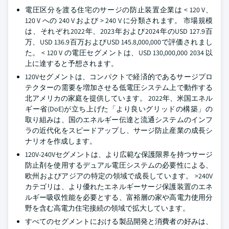
電圧区分を渡る住宅のサージの防止装置企業は < 120 V、
120 V への 240 V および > 240 V に分類されます。 市場規模
は、それぞれ2022年、2023年および2024年のUSD 127.9百
万、USD 136.9百万およびUSD 145.8,000,000で評価されまし
た。 < 120 V の電圧セグメントは、USD 130,000,000 2034 以
上に達すると予想されます。
120Vセグメントは、コンパクトで経済的であるサージプロ
テクターの需要を増加させる低電圧システム上で動作する
北アメリカの家庭を提供しています。 2022年、米国エネル
ギー省(DoE)が立ち上げた「より良いグリッドの構築」の
取り組みは、国のエネルギー伝達と流通システムのインフ
ラの近代化をスピードアップし、サージ防止産業の成長シ
ナリオを作成します。
120V-240Vセグメントは、より広範な保護限界を持つサージ
防止剤を使用するデュアル電圧システムの必要性による、
欧州およびアジアの特定の領域で成長しています。 >240V
カテゴリは、より優れたエネルギーサージ保護装置のエネ
ルギー吸収性能を必要とする、富裕層の家や高電力使用分
野を含む高電力住宅接続の領域で拡大しています。
すべてのセグメントにおける製品開発と消費者の好みは、