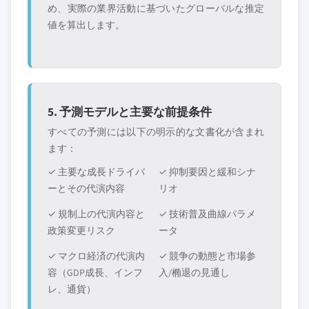
め、実際の業界活動に基づいたグローバルな推定
値を算出します。
5. 予測モデルと主要な前提条件
すべての予測には以下の明示的な文書化が含まれ
ます：
✓ 主要な成長ドライバ
✓ 抑制要因と緩和シナ
ーとその代演内容
リオ
✓ 規制上の代演内容と
✓ 技術普及曲線パラメ
政策変更リスク
ータ
✓ マクロ経済の代演内
✓ 競争の動態と市場参
容（GDP成長、インフ
入/椭退の見通し
レ、通貨）