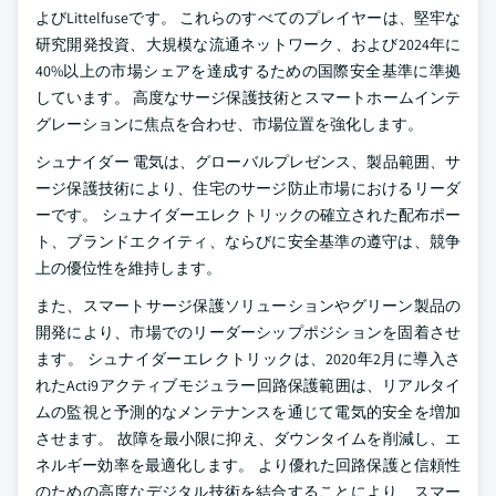
よびLittelfuseです。 これらのすべてのプレイヤーは、堅牢な
研究開発投資、大規模な流通ネットワーク、および2024年に
40%以上の市場シェアを達成するための国際安全基準に準拠
しています。 高度なサージ保護技術とスマートホームインテ
グレーションに焦点を合わせ、市場位置を強化します。
シュナイダー 電気は、グローバルプレゼンス、製品範囲、サ
ージ保護技術により、住宅のサージ防止市場におけるリーダ
ーです。 シュナイダーエレクトリックの確立された配布ポー
ト、ブランドエクイティ、ならびに安全基準の遵守は、競争
上の優位性を維持します。
また、スマートサージ保護ソリューションやグリーン製品の
開発により、市場でのリーダーシップポジションを固着させ
ます。 シュナイダーエレクトリックは、2020年2月に導入さ
れたActi9アクティブモジュラー回路保護範囲は、リアルタイ
ムの監視と予測的なメンテナンスを通じて電気的安全を増加
させます。 故障を最小限に抑え、ダウンタイムを削減し、エ
ネルギー効率を最適化します。 より優れた回路保護と信頼性
のための高度なデジタル技術を結合することにより、スマー