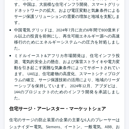
す。 中国は、大規模な住宅インフラ開発、スマートグリッ
ドネットワークの拡大、および電圧変動と気象条件による
サージ保護ソリューションの需要の増加と地域を支配しま
す。
中国電気 グリッドは、2024年7月に次の6年間で800億米ド
ル以上の投資を前例にし、再生可能エネルギー源への高速
移行のためにエネルギーシステムへの圧力を対処しまし
た。
ミドルイースト&アフリカ市場開発は、住宅インフラ投
資、電気的安全上の懸念、および落雷ストライキや電力変
動を引き起こす困難な気象条件によってサポートされてい
ます。 UAEは、住宅建物の高度化、スマートシティプログ
ラムの確立、サージ保護技術の活用により、地域のリーダ
ーシップを保持しています。 2024年12月、アブダビは、
144のプロジェクトのためのインフラ開発を承認しまし
た。
住宅サージ・アーレスター・マーケットシェア
住宅のサージの防止装置の企業の主要な6人のプレーヤーは
シュナイダー電気、Siemens、イートン、一般電気、ABB、お