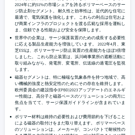
2024年に約51%の市場シェアを誇るポリマーベースのサー
ジ防止剤セグメント。 耐久性と効率性は、近代的な住宅に
最適で、電気保護を強化します。 これらの利点は住宅およ
び商業インフラのプロジェクトを渡る広範な採用を運転し
ま、信頼できる性能および安全を保障します。
世界中の企業は、サージ保護装置のための成長する必要性
に応える製品生産能力を増強しています。 2022年4月、東
芝ESSは、ポリマーサージ防止装置の生産能力をほぼ3倍増
しました。 これら防止装置は、浜川崎事業所の遮断活動に
取り組みながら、発電所、変電所、伝送線の過電圧を監視
します。
磁器セグメントは、特に極端な気象条件を持つ地域で、高
い機械的強度と熱安定性のためにその存在を維持します。
欧州委員会の建設指令(EPBD)2023アップデートのエネルギ
ー性能は、高分子と磁器ベースのソリューションの両方に
焦点を当てて、サージ保護ガイドラインが含まれていま
す。
ポリマー材料は維持の必要性および費用節約を下げること
による磁器の取付けをまだ取り替えます。 ポリマーベース
のソリューションは、メーカーが、コンパクトで耐候性の