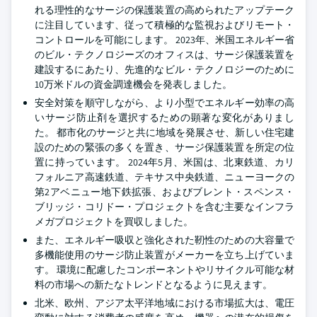
れる理性的なサージの保護装置の高められたアップテーク
に注目しています、従って積極的な監視およびリモート・
コントロールを可能にします。 2023年、米国エネルギー省
のビル・テクノロジーズのオフィスは、サージ保護装置を
建設するにあたり、先進的なビル・テクノロジーのために
10万米ドルの資金調達機会を発表しました。
安全対策を順守しながら、より小型でエネルギー効率の高
いサージ防止剤を選択するための顕著な変化がありまし
た。 都市化のサージと共に地域を発展させ、新しい住宅建
設のための緊張の多くを置き、サージ保護装置を所定の位
置に持っています。 2024年5月、米国は、北東鉄道、カリ
フォルニア高速鉄道、テキサス中央鉄道、ニューヨークの
第2アベニュー地下鉄拡張、およびブレント・スペンス・
ブリッジ・コリドー・プロジェクトを含む主要なインフラ
メガプロジェクトを買収しました。
また、エネルギー吸収と強化された靭性のための大容量で
多機能使用のサージ防止装置がメーカーを立ち上げていま
す。 環境に配慮したコンポーネントやリサイクル可能な材
料の市場への新たなトレンドとなるように見えます。
北米、欧州、アジア太平洋地域における市場拡大は、電圧