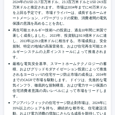
2024年のUSD 21.7百万米ドル、23.3百万米ドルとUSD 24.9百
万米ドルと推定されます。 市場は2034年までに40万米ドル
を上回る予定です。 市場ドライバーは、成長するホームオ
ートメーション、パワーグリッドの変動、消費者間の電気
保護の意識を高めることを含む。
再生可能エネルギー技術への投資は、過去10年間に米国で
著しく成長しました。 2023年、投資額は92.9億米ドルに達
し、2013年は29.1億米ドルに相当する。 市場成長は、安全
規制、特定の地域の高落雷発生、および住宅再生可能エネ
ルギーシステムの上昇インストールによって推進されま
す。
厳格な電気安全基準、スマートホームテクノロジーの蓄
積、およびグリッドモダナイゼーション投資によって推進
されるヨーロッパの住宅サージ防止市場の成長は、2034年
までのCAGRで市場を駆動します。 ドイツは、先進的な電
気インフラ、徹底的な規制構造、および電力サージ保護の
住宅消費者意識の高いレベルによって市場をリードしま
す。
アジアパシフィックの住宅サージ防止剤市場は、2024年に
35%以上のシェアを持ち、継続的な都市化、住宅建設活
動、および電力消費の増加にさらなる成長を期待していま