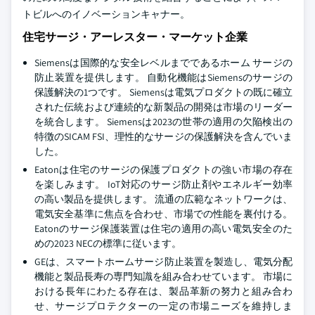
トビルへのイノベーションキャナー。
住宅サージ・アーレスター・マーケット企業
Siemensは国際的な安全レベルまでであるホーム サージの
防止装置を提供します。 自動化機能はSiemensのサージの
保護解決の1つです。 Siemensは電気プロダクトの既に確立
された伝統および連続的な新製品の開発は市場のリーダー
を統合します。 Siemensは2023の世帯の適用の欠陥検出の
特徴のSICAM FSI、理性的なサージの保護解決を含んでいま
した。
Eatonは住宅のサージの保護プロダクトの強い市場の存在
を楽しみます。 IoT対応のサージ防止剤やエネルギー効率
の高い製品を提供します。 流通の広範なネットワークは、
電気安全基準に焦点を合わせ、市場での性能を裏付ける。
Eatonのサージ保護装置は住宅の適用の高い電気安全のた
めの2023 NECの標準に従います。
GEは、スマートホームサージ防止装置を製造し、電気分配
機能と製品長寿の専門知識を組み合わせています。 市場に
おける長年にわたる存在は、製品革新の努力と組み合わ
せ、サージプロテクターの一定の市場ニーズを維持しま