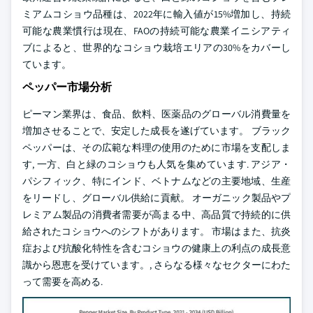
ミアムコショウ品種は、2022年に輸入値が15%増加し、持続
可能な農業慣行は現在、FAOの持続可能な農業イニシアティ
ブによると、世界的なコショウ栽培エリアの30%をカバーし
ています。
ペッパー市場分析
ピーマン業界は、食品、飲料、医薬品のグローバル消費量を
増加させることで、安定した成長を遂げています。 ブラック
ペッパーは、その広範な料理の使用のために市場を支配しま
す, 一方、白と緑のコショウも人気を集めています. アジア・
パシフィック、特にインド、ベトナムなどの主要地域、生産
をリードし、グローバル供給に貢献。 オーガニック製品やプ
レミアム製品の消費者需要が高まる中、高品質で持続的に供
給されたコショウへのシフトがあります。 市場はまた、抗炎
症および抗酸化特性を含むコショウの健康上の利点の成長意
識から恩恵を受けています。, さらなる様々なセクターにわた
って需要を高める.