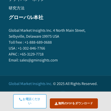
研究方法
グローバル本社
Global Market Insights Inc. 4 North Main Street,
Selbyville, Delaware 19975 USA
Toll free :
+1-888-689-0688
USA :
+1-302-846-7766
APAC :
+65-3129-7718
Email:
sales@gminsights.com
Global Market Insights Inc.
©
2025
All Rights Reserved.
お電話くださ
い
無料のPDFをダウンロード