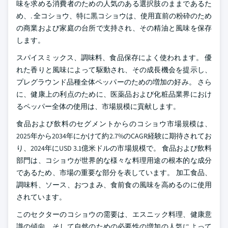
味を求める消費者のための人気のある選択肢のままであるた
め、. 全コショウ、特に黒コショウは、使用直前の粉砕のため
の商業および家庭の台所で支持され、その精油と風味を保存
します。
スパイスミックス、調味料、食品保存によく使われます。 優
れた香りと風味によって駆動され、その成長機会を提示し、
プレグラウンド品種全体ペッパーのための増加の好み。 さら
に、健康上の利点のために、医薬品および化粧品業界におけ
るペッパー全体の使用は、市場規模に貢献します。
食品および飲料のセグメントからのコショウ市場規模は、
2025年から2034年にかけて約2.7%のCAGR経験に期待されてお
り、2024年にUSD 3.1億米ドルの市場規模で。 食品および飲料
部門は、コショウが世界的な様々な料理用途の根本的な成分
であるため、市場の重要な部分を表しています。 加工食品、
調味料、ソース、おつまみ、食前食の風味を高めるのに使用
されています。
このセクターのコショウの需要は、エスニック料理、健康意
識の傾向、そして自然のための必要性の増加の人気によって