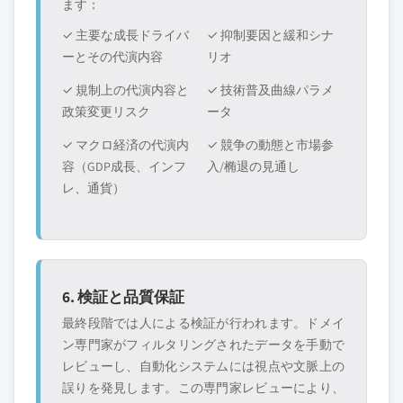
ます：
✓ 主要な成長ドライバ
✓ 抑制要因と緩和シナ
ーとその代演内容
リオ
✓ 規制上の代演内容と
✓ 技術普及曲線パラメ
政策変更リスク
ータ
✓ マクロ経済の代演内
✓ 競争の動態と市場参
容（GDP成長、インフ
入/椭退の見通し
レ、通貨）
6. 検証と品質保証
最終段階では人による検証が行われます。ドメイ
ン専門家がフィルタリングされたデータを手動で
レビューし、自動化システムには視点や文脈上の
誤りを発見します。この専門家レビューにより、