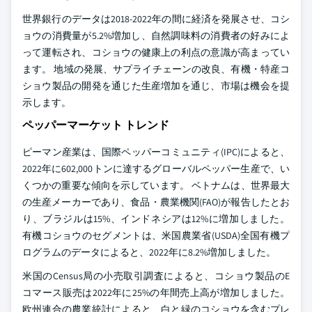
世界銀行のデータは2018-2022年の間に経済を発展させ、コシ
ョウの消費量が5.2%増加し、自然調味料の消費者の好みによ
って運転され、コショウの健康上の利点の意識が高まってい
ます。 地域の発展、サプライチェーンの改良、有機・特産コ
ショウ製品の開発を通じた生産増加を通じ、市場は機会を提
示します。
ペッパーマーケット トレンド
ピーマン産業は、国際ペッパーコミュニティ(IPC)によると、
2022年に602,000トンに達するグローバルペッパー生産で、い
くつかの重要な傾向を示しています。 ベトナムは、世界最大
の生産メーカーであり、食品・農業機関(FAO)が報告したとお
り、ブラジルは15%、インドネシアは12%に増加しました。
有機コショウのセグメントは、米国農業省(USDA)全国有機プ
ログラムのデータによると、2022年に8.2%増加しました。
米国のCensus局の小売取引調査によると、コショウ製品のE
コマース販売は2022年に25%の年間売上高が増加しました。
欧州連合の農業統計によると、白と緑のコショウを含むプレ