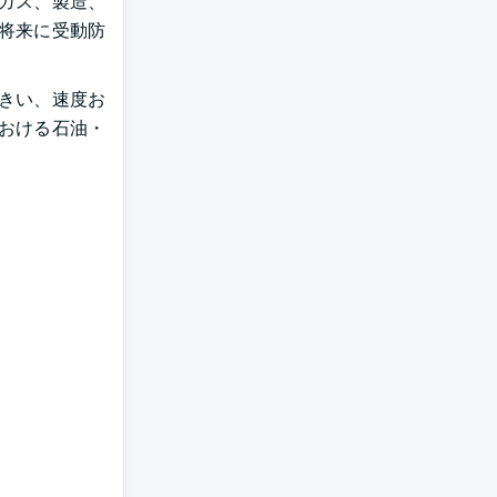
・ガス、製造、
将来に受動防
大きい、速度お
おける石油・