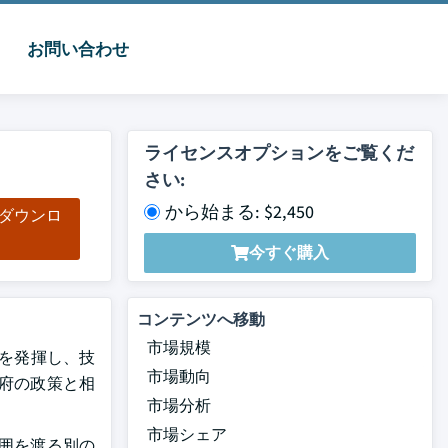
お問い合わせ
ライセンスオプションをご覧くだ
さい:
から始まる: $2,450
をダウンロ
ド
今すぐ購入
コンテンツへ移動
市場規模
率を発揮し、技
市場動向
府の政策と相
市場分析
市場シェア
囲を渡る別の