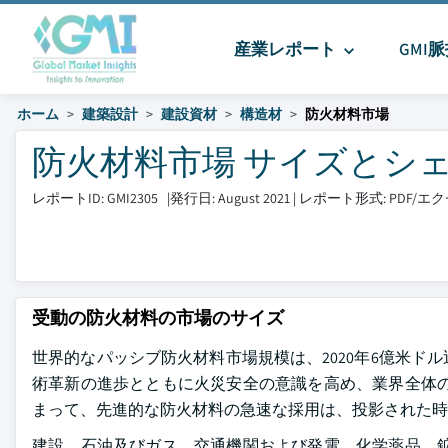
産業レポート
GMI
ホーム
建築設計
建設資材
構造材
防火材料市場
防火材料市場 サイズとシェア 20
レポートID: GMI2305
|
発行日: August 2021
|
レポート形式: PDF/
受動の防火材料の市場のサイズ
世界的なパッシブ防火材料市場規模は、2020年6億米ドル近
術革新の進歩とともに火災安全の意識を高め、業界全体の
まって、先進的な防火材料の急速な採用は、投影された時
建設、石油及びガス、交通機関および発電、化学薬品、鉱