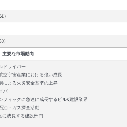
USD)
USD)
主要な市場動向
ルドライバー
航空宇宙産業における強い成長
則による火災安全基準の上昇
イバー
シフィックに急速に成長するビル&建設業界
石油・ガス探査活動
高度に成長する建設部門