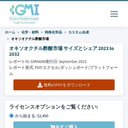
ホーム
化学・材料
特殊化学品
カスタム合成
オキソオクチル酢酸市場
オキソオクチル酢酸市場 サイズとシェア 2023 to
2032
レポートID: GMI6698
発行日: September 2023
レポート形式: PDF/エクセル/ダッシュボード/プラットフォー
ム
無料のPDFをダウンロード
ライセンスオプションをご覧ください:
から始まる: $2,450
今すぐ購入