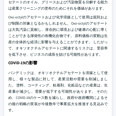
セテートのオイル、グリースおよび汚染物質を分解する能力
は産業クリーニングの塗布のためにそれを価値があります。
Oxo-octylのアセテートおよび化学溶媒として使用は規則およ
び制限の対象となるかもしれません。 Oxo-octylのアセテート
は大気汚染に貢献し、潜在的に環境および健康の心配に導く
ことができる揮発性の有機化合物です。 原料価格の変動は生
産の全体的な経済に影響を与えることができます。 したがっ
て、オキソオクチルアセテートに関連するリスクは、受容率
を低下させ、ビジネスの成長を妨げる可能性があります。
COVID-19の影響
パンデミックは、オキソオクチルアセテートを溶媒として使
用し、様々な製品に対して、産業活動や需要を削減しまし
た。 塗料、コーティング、粘着剤、化粧品などの産業は、生
産量が減少し、需要が低下する可能性があります。 そのた
め、COVID-19のケース数を減らし、政府や政府機関によるそ
の後の戦略の実装が今後数年で事業拡大を推進する見込みで
す。