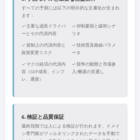
すべての予測には以下の明示的な文書化が含まれ
ます：
✓ 主要な成長ドライバ
✓ 抑制要因と緩和シナ
ーとその代演内容
リオ
✓ 規制上の代演内容と
✓ 技術普及曲線パラメ
政策変更リスク
ータ
✓ マクロ経済の代演内
✓ 競争の動態と市場参
容（GDP成長、インフ
入/椭退の見通し
レ、通貨）
6. 検証と品質保証
最終段階では人による検証が行われます。ドメイ
ン専門家がフィルタリングされたデータを手動で