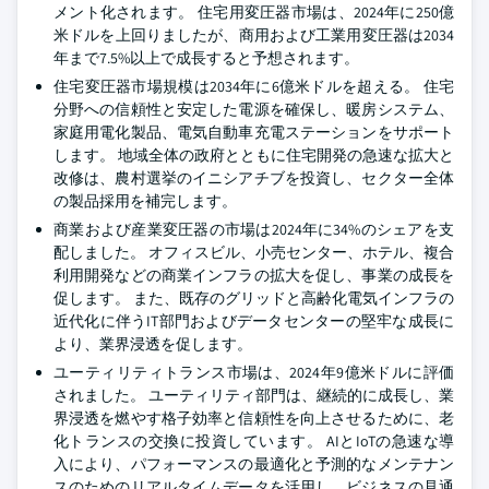
メント化されます。 住宅用変圧器市場は、2024年に250億
米ドルを上回りましたが、商用および工業用変圧器は2034
年まで7.5%以上で成長すると予想されます。
住宅変圧器市場規模は2034年に6億米ドルを超える。 住宅
分野への信頼性と安定した電源を確保し、暖房システム、
家庭用電化製品、電気自動車充電ステーションをサポート
します。 地域全体の政府とともに住宅開発の急速な拡大と
改修は、農村選挙のイニシアチブを投資し、セクター全体
の製品採用を補完します。
商業および産業変圧器の市場は2024年に34%のシェアを支
配しました。 オフィスビル、小売センター、ホテル、複合
利用開発などの商業インフラの拡大を促し、事業の成長を
促します。 また、既存のグリッドと高齢化電気インフラの
近代化に伴うIT部門およびデータセンターの堅牢な成長に
より、業界浸透を促します。
ユーティリティトランス市場は、2024年9億米ドルに評価
されました。 ユーティリティ部門は、継続的に成長し、業
界浸透を燃やす格子効率と信頼性を向上させるために、老
化トランスの交換に投資しています。 AIとIoTの急速な導
入により、パフォーマンスの最適化と予測的なメンテナン
スのためのリアルタイムデータを活用し、ビジネスの見通