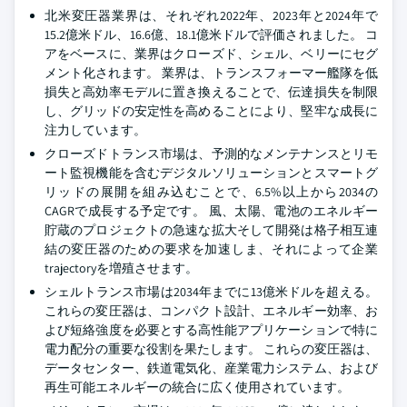
北米変圧器業界は、それぞれ2022年、2023年と2024年で
15.2億米ドル、16.6億、18.1億米ドルで評価されました。 コ
アをベースに、業界はクローズド、シェル、ベリーにセグ
メント化されます。 業界は、トランスフォーマー艦隊を低
損失と高効率モデルに置き換えることで、伝達損失を制限
し、グリッドの安定性を高めることにより、堅牢な成長に
注力しています。
クローズドトランス市場は、予測的なメンテナンスとリモ
ート監視機能を含むデジタルソリューションとスマートグ
リッドの展開を組み込むことで、6.5%以上から2034の
CAGRで成長する予定です。 風、太陽、電池のエネルギー
貯蔵のプロジェクトの急速な拡大そして開発は格子相互連
結の変圧器のための要求を加速しま、それによって企業
trajectoryを増殖させます。
シェルトランス市場は2034年までに13億米ドルを超える。
これらの変圧器は、コンパクト設計、エネルギー効率、お
よび短絡強度を必要とする高性能アプリケーションで特に
電力配分の重要な役割を果たします。 これらの変圧器は、
データセンター、鉄道電気化、産業電力システム、および
再生可能エネルギーの統合に広く使用されています。