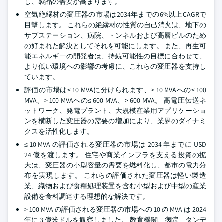
し、製品の需要が高まります。
空気絶縁材の変圧器の市場は2034年までの6%以上CAGRで
目撃します。 これらの絶縁材の性質の自己消火は、地下の
サブステーション、病院、トンネルおよび高層ビルのため
の好まれた解決としてそれを可能にします。 また、再生可
能エネルギーの開発者は、持続可能性の目標に合わせて、
より低い環境への影響の考慮に、これらの変圧器を支持し
ています。
評価の市場は≤ 10 MVAに分けられます、> 10 MVAへの≤ 100
MVA、> 100 MVAへの≤ 600 MVA、> 600 MVA。 高電圧伝送ネ
ットワーク、発電プラント、大規模産業用アプリケーショ
ンを横断した変圧器の需要の増加により、業界のダイナミ
クスを活性化します。
≤ 10 MVA の評価される変圧器の市場は 2034 年までに USD
24 億を渡します。 住宅や商業インフラを支える投資の拡
大は、変圧器の小型容量の需要を燃料化し、都市の電力分
布を実現します。 これらの評価された変圧器は軽い製造
業、織物および食糧処理装置を含む小型および中型の産業
設備を食料調達する理想的な解決です。
> 100 MVA の評価される変圧器の市場への 10 の MVA は 2024
年に 3 億米ドルを観察しました。 教育機関、病院、タンデ