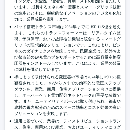
イングが、安全性、信頼性、長期コストの削減を優先して
います。 成長するエネルギー需要とスマートグリッド技術
の進歩とともに、継続的なイノベーションのデジタル化能
力は、業界成長を牽引します。
パッド搭載トランス市場は2034年までにUSD 11.5億を超え
ます。 これらのトランスフォーマーは、リアルタイム監
視、予測保守、および故障検知機能と統合するスマートグ
リッドの理想的なソリューションです。これにより、ビジ
ネスのダイナミクスを増殖します。 民間企業は、郊外およ
び都市部のEV充電ハブをサポートするために高容量定格変
圧器をインストールしています。これにより、業界の普及
に燃料を供給しています。
棒によって取付けられる変圧器の市場は2024年にUSD 5.5億
観察されました。 MVからLVまでの効率的な電圧ステップ
ダウンを、産業、商用、住宅アプリケーション向けに提供
し、オーバーヘッド電力配分ネットワークの重要な装置で
す。 また、ユーティリティポールに取り付けられ、都市や
農村の電力配分のためのスペース効率とコスト効果の高い
ソリューションを実現します。
適用に基づいて、業界は、ディストリビューショントラン
ス、住宅、商用および産業、およびユーティリティにセグ