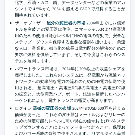
化学、石油・ガス、鋼、データセンターなどの産業のアカ
ウントで 4.5% から 2034 を超える CAGR で成長することが
期待されています。
ザ・オブ・ザ・
配分の変圧器の市場
2034年までに27億米
ドルを突破 この変圧器は住宅、コマーシャルおよび産業適
用のための使用可能なレベルにHVの電気の有効で、安全な
ステップ・ダウンを保障する重要な役割を担います。 急速
な人口、産業化、都市化の成長は電力配分の解決のための
要求に燃料を供給しています、そして今度はこれらのシス
テムを展開します。
パワートランス市場は、2024年に20%以上の収益シェアを
獲得しました。 これらのシステムは、発電源から流通ネッ
トワークへの効率的な電力の流れのためのHV電力伝送で使
用される。 超高電圧・高電圧DC線の高電圧・高電圧DC線
の拡充と、大型商業ハブ、ポート、鉄道を横断したハンバ
ーゲン化により、電力トランスの需要が高まります。
ログイン
器械の変圧器の市場
2024年のUSD 500万を超える
価値があった。 これらの変圧器はメートルおよびリレーの
ための測定可能なレベルに高い現在の信号およびHVをステ
ップダウンすることによってメーターで計ること、保護お
よびパワー系統の監視で使用されます。 リアルタイム品質