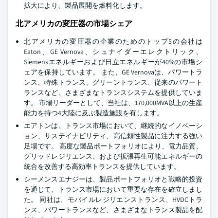
拡大により、製品展開を燃料化します。
北アメリカの変圧器の市場シェア
北アメリカの変圧器の企業のためのトップ5の会社は
Eaton、GE Vernova、シュナイダーエレクトリック、
Siemensエネルギーおよび日立エネルギーが40%の市場シ
ェアを保持しています。 また、GE Vernovaは、パワートラ
ンス、特殊トランス、グリーントランス、従来のパワート
ランスなど、さまざまなトランスシステムを提供していま
す。 市場リーダーとして、当社は、170,000MVA以上の生産
能力を持つ4大陸に及ぶ製造施設を有します。
エアトンは、トランス市場において、継続的なイノベーシ
ョン、サステイナビリティ、高信頼性製品に注力する強い
足場です。 高度な製品ポートフォリオにより、電力品質、
グリッドレジリエンス、および拡張再生可能エネルギーの
統合を改善する高効率トランスを提供しています。
シーメンスエナジーは、製品ポートフォリオと戦略的投資
を通じて、トランス市場において重要な存在を確立しまし
た。 同社は、モバイルレジリエンストランス、HVDCトラ
ンス、パワートランスなど、さまざまなトランス製品を配