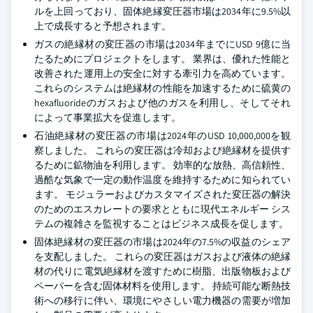
ルを上回っており、固体絶縁変圧器市場は2034年に9.5%以
上で成長すると予想されます。
ガスの絶縁材の変圧器の市場は2034年までにUSD 9億に当
たるためにプロジェクトをします。 業界は、優れた性能と
改善された運用上の安全に対する牽引力を高めています。
これらのシステムは絶縁材の性能を加速するために硫黄の
hexafluorideのガスおよび他のガスを利用し、そしてそれ
によって事業拡大を促進します。
石油絶縁材の変圧器の市場は2024年のUSD 10,000,000を観
察しました。 これらの変圧器は冷却および絶縁材を提供す
るために鉱物油を利用します。 効率的な放熱、高信頼性、
過酷な気象で一定の動作温度を維持するために知られてい
ます。 モジュラーおよびカスタマイズされた変圧器の解決
のためのエスカレートの要求とともに現代エネルギー シス
テムの複雑さを監視することはビジネス成長を促します。
固体絶縁材の変圧器の市場は2024年の7.5%の収益のシェア
を支配しました。 これらの変圧器はガスおよび液体の絶縁
材の代りに電気絶縁材を渡すために樹脂、出版物板および
ペーパーを含む固体材料を使用します。 持続可能な断熱技
術への移行に伴い、環境にやさしい電力機器の需要が増加