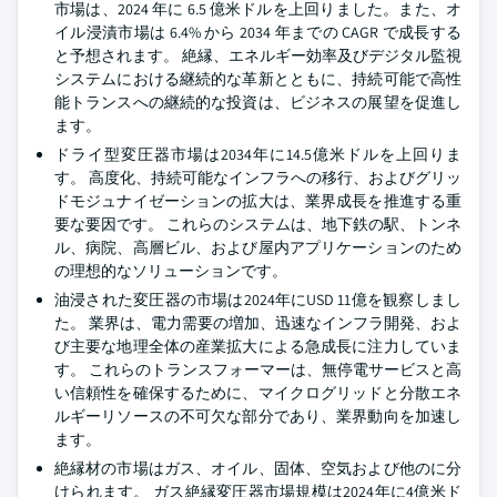
市場は、2024 年に 6.5 億米ドルを上回りました。また、オ
イル浸漬市場は 6.4% から 2034 年までの CAGR で成長する
と予想されます。 絶縁、エネルギー効率及びデジタル監視
システムにおける継続的な革新とともに、持続可能で高性
能トランスへの継続的な投資は、ビジネスの展望を促進し
ます。
ドライ型変圧器市場は2034年に14.5億米ドルを上回りま
す。 高度化、持続可能なインフラへの移行、およびグリッ
ドモジュナイゼーションの拡大は、業界成長を推進する重
要な要因です。 これらのシステムは、地下鉄の駅、トンネ
ル、病院、高層ビル、および屋内アプリケーションのため
の理想的なソリューションです。
油浸された変圧器の市場は2024年にUSD 11億を観察しまし
た。 業界は、電力需要の増加、迅速なインフラ開発、およ
び主要な地理全体の産業拡大による急成長に注力していま
す。 これらのトランスフォーマーは、無停電サービスと高
い信頼性を確保するために、マイクログリッドと分散エネ
ルギーリソースの不可欠な部分であり、業界動向を加速し
ます。
絶縁材の市場はガス、オイル、固体、空気および他のに分
けられます。 ガス絶縁変圧器市場規模は2024年に4億米ド