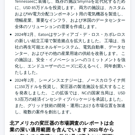
Tennesseeに装備し、既存の施設Smyrnaを近代化するため
に、USD 85万ドルを投資します。 両方の施設は、カスタム
およびMV電力分配コンポーネント用の電気機器を製造し、
増幅産業、重要なインフラ、および米国のデータセンター
全体のソリューションの需要を作成します。
2024年2月、Eatonはサンティアゴ・デ・ロス・カボレロス
の新しい組立工場で製造拠点を拡大しました。 工場は、当
社の再生可能エネルギーシステム、電気自動車、データセ
ンター、およびその他の産業用途の供給を改善します。 こ
の施設は、安全・イノベーションへのコミットメントを強
化し、エンドユーザーのニーズに応えるべく、同年創業い
たしました。
2024年2月、シーメンスエナジーは、ノースカロライナ州
に150万ドルを投資し、変圧器の製造施設を拡大すること
を発表しました。 この拡張では、NCの国家当局は、USD
9.3百万の経済インセンティブパッケージを承認しました。
また、グリッド技術の開発・運用における市場位置を加速
し、複数の案件を創出します。
北アメリカの変圧器の市場調査のレポートは企
業の深い適用範囲を含んでいます 2021年から