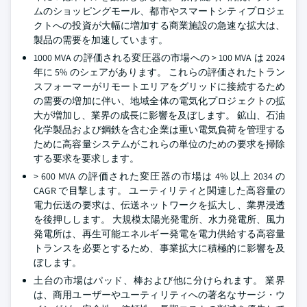
ムのショッピングモール、都市やスマートシティプロジェ
クトへの投資が大幅に増加する商業施設の急速な拡大は、
製品の需要を加速しています。
1000 MVA の評価される変圧器の市場への > 100 MVA は 2024
年に 5% のシェアがあります。 これらの評価されたトラン
スフォーマーがリモートエリアをグリッドに接続するため
の需要の増加に伴い、地域全体の電気化プロジェクトの拡
大が増加し、業界の成長に影響を及ぼします。 鉱山、石油
化学製品および鋼鉄を含む企業は重い電気負荷を管理する
ために高容量システムがこれらの単位のための要求を掃除
する要求を要求します。
> 600 MVA の評価された変圧器の市場は 4% 以上 2034 の
CAGR で目撃します。 ユーティリティと関連した高容量の
電力伝送の要求は、伝送ネットワークを拡大し、業界浸透
を後押しします。 大規模太陽光発電所、水力発電所、風力
発電所は、再生可能エネルギー発電を電力供給する高容量
トランスを必要とするため、事業拡大に積極的に影響を及
ぼします。
土台の市場はパッド、棒および他に分けられます。 業界
は、商用ユーザーやユーティリティへの著名なサージ・ウ