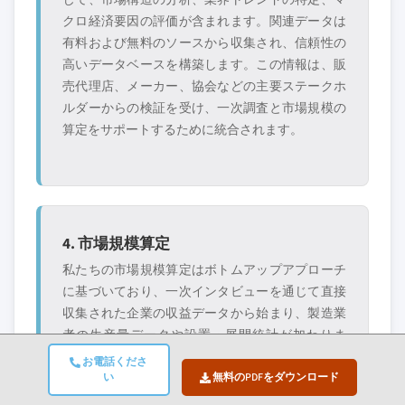
クロ経済要因の評価が含まれます。関連データは
有料および無料のソースから収集され、信頼性の
高いデータベースを構築します。この情報は、販
売代理店、メーカー、協会などの主要ステークホ
ルダーからの検証を受け、一次調査と市場規模の
算定をサポートするために統合されます。
4. 市場規模算定
私たちの市場規模算定はボトムアップアプローチ
に基づいており、一次インタビューを通じて直接
収集された企業の収益データから始まり、製造業
者の生産量データや設置・展開統計が加わりま
す。これらのインプットを地域市場全体でまと
お電話くださ
め、実際の業界活動に基づいたグローバルな推定
い
無料のPDFをダウンロード
値を算出します。