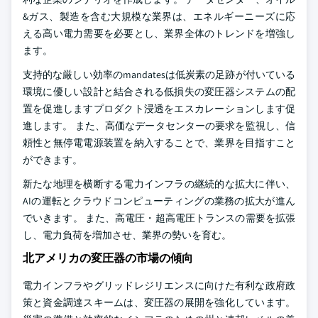
&ガス、製造を含む大規模な業界は、エネルギーニーズに応
える高い電力需要を必要とし、業界全体のトレンドを増強し
ます。
支持的な厳しい効率のmandatesは低炭素の足跡が付いている
環境に優しい設計と結合される低損失の変圧器システムの配
置を促進しますプロダクト浸透をエスカレーションします促
進します。 また、高価なデータセンターの要求を監視し、信
頼性と無停電電源装置を納入することで、業界を目指すこと
ができます。
新たな地理を横断する電力インフラの継続的な拡大に伴い、
AIの運転とクラウドコンピューティングの業務の拡大が進ん
でいきます。 また、高電圧・超高電圧トランスの需要を拡張
し、電力負荷を増加させ、業界の勢いを育む。
北アメリカの変圧器の市場の傾向
電力インフラやグリッドレジリエンスに向けた有利な政府政
策と資金調達スキームは、変圧器の展開を強化しています。