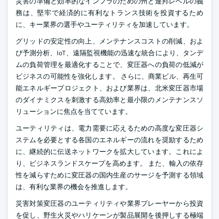
災害の準備と効率的なインフラのための州と連邦レベルの義
務は、堅牢で経済的に有利なトランス技術を投資するため
に、キー業界の選手やユーティリティを加速しています。
グリッドの安定性の向上、メンテナンスコストの削減、およ
び予測分析、IoT、遠隔監視機能の迅速な統合により、タンデ
ムの負荷管理を最適化することで、変圧器への負荷の低減が
ビジネスの可能性を強化します。 さらに、商業ビル、再生可
能エネルギープロジェクト、および業界は、北米変圧器市場
のダイナミクスを刺激する高効率と最小限のメンテナンスソ
リューションに焦点を当てています。
ユーティリティは、電力需要に応えるための高度な変圧器シ
ステムを必要とする各国のエネルギーの流れを奨励するため
に、継続的に伝送ネットワークを拡大しています。これによ
り、ビジネスランドスケープを高めます。 また、輸入の依存
性を減らすために変圧器の国内生産のサージを予測する領域
は、有利な業界の機会を推進します。
災害対策変圧器のユーティリティや業界プレーヤーから投資
を促し、野生火災やハリケーンが製品展開を後押しする極端