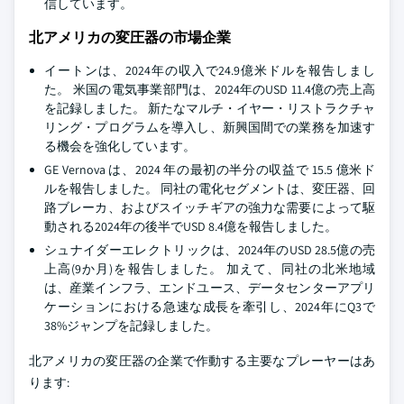
信しています。
北アメリカの変圧器の市場企業
イートンは、2024年の収入で24.9億米ドルを報告しまし
た。 米国の電気事業部門は、2024年のUSD 11.4億の売上高
を記録しました。 新たなマルチ・イヤー・リストラクチャ
リング・プログラムを導入し、新興国間での業務を加速す
る機会を強化しています。
GE Vernova は、2024 年の最初の半分の収益で 15.5 億米ド
ルを報告しました。 同社の電化セグメントは、変圧器、回
路ブレーカ、およびスイッチギアの強力な需要によって駆
動される2024年の後半でUSD 8.4億を報告しました。
シュナイダーエレクトリックは、2024年のUSD 28.5億の売
上高(9か月)を報告しました。 加えて、同社の北米地域
は、産業インフラ、エンドユース、データセンターアプリ
ケーションにおける急速な成長を牽引し、2024年にQ3で
38%ジャンプを記録しました。
北アメリカの変圧器の企業で作動する主要なプレーヤーはあ
ります: