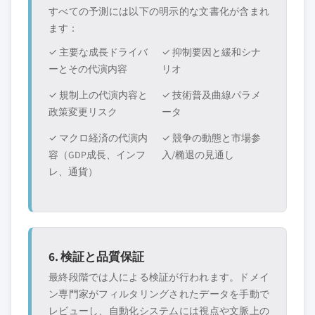
すべての予測には以下の明示的な文書化が含まれ
ます：
✓ 主要な成長ドライバ
✓ 抑制要因と緩和シナ
ーとその代演内容
リオ
✓ 規制上の代演内容と
✓ 技術普及曲線パラメ
政策変更リスク
ータ
✓ マクロ経済の代演内
✓ 競争の動態と市場参
容（GDP成長、インフ
入/椭退の見通し
レ、通貨）
6. 検証と品質保証
最終段階では人による検証が行われます。ドメイ
ン専門家がフィルタリングされたデータを手動で
レビューし、自動化システムには視点や文脈上の