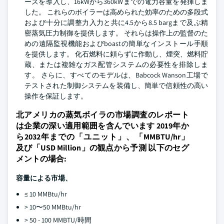
ーズを導入し、16kWから360kWまでの電力容量を発揮しま
した。 これらのボイラーは高められた効率のための多段式
および十分に調整力入力と共に4.5から8.5 bargまで及ぶ精
密蒸気圧力制御を提供します。 それらは操作上の監督のた
めの遠隔監視機能およびboastの簡単なインストール手順
を提供します。 化石燃料に頼らずに作動し、煙突、燃料貯
蔵、または複雑なガス配管システムの必要性を排除しま
す。 さらに、すべてのモデルは、Babcock Wanson工場で
テストされた制御システムを装備し、簡単で信頼性の高い
操作を保証します。
北アメリカの蒸気ボイラの市場調査のレポート
は企業の深い適用範囲を含んでいます 2019年か
ら2032年までの「ユニット」、「MMBTU/hr」
及び「USD Million」の観点から予測 以下のセグ
メントの場合:
容量による市場、
≤ 10 MMBtu/hr
> 10〜50 MMBtu/hr
> 50 - 100 MMBTU/時間