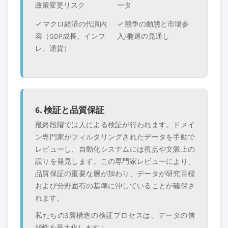
政策変更リスク
ータ
✓ マクロ経済の代演内
✓ 競争の動態と市場参
容（GDP成長、インフ
入/椭退の見通し
レ、通貨）
6. 検証と品質保証
最終段階では人による検証が行われます。ドメイ
ン専門家がフィルタリングされたデータを手動で
レビューし、自動化システムには視点や文脈上の
誤りを発見します。この専門家レビューにより、
品質保証の重要な層が加わり、データが研究目標
および分野固有の基準に沖していることが確保さ
れます。
私たちの3層構造の検証プロセスは、データの信
頼性を最大化します：