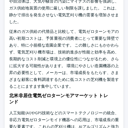
や自治体は、大気や騒音の汚染にマイナスの影響を強調し、
ガス供給地装置の使用に厳しい制限を課しました。 これは、
静かで排出を発生させない電気芝刈り機の需要を増加させま
した。
従来のガス供給の代替品と比較して、電気ゼロターンモアの
高い初期コストは、予算重視の消費者にとって重要な障壁で
あり、特に小規模な造園企業です。 この難しさにもかかわら
ず、電気芝刈り機市場は、技術的進歩が性能と効率を高め、
長期的なコスト削減と環境上の優位性につながるため、さら
に拡大する可能性があります。 環境にやさしい造園機器の上
昇の必要性として、メーカーは、市場成長をもたらす、さま
ざまな顧客に食料調達するために低コストの芝刈機を製造す
ることにますます集中しています。
北米非居住電気ゼロターンモアマーケット トレ
ンド
人工知能(AI)やGPS技術などのスマートテクノロジーの統合、
非応力電気ゼロターンモイド機器への応用は、市場成長の重
要な要素です。 これらの芝刈り機は、AIアルゴリズムと強力