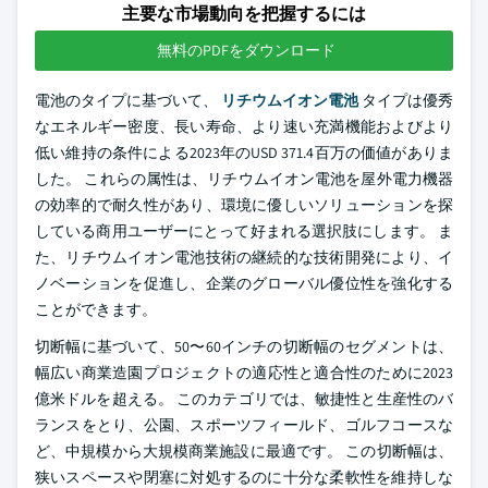
主要な市場動向を把握するには
無料のPDFをダウンロード
電池のタイプに基づいて、
リチウムイオン電池
タイプは優秀
なエネルギー密度、長い寿命、より速い充満機能およびより
低い維持の条件による2023年のUSD 371.4百万の価値がありま
した。 これらの属性は、リチウムイオン電池を屋外電力機器
の効率的で耐久性があり、環境に優しいソリューションを探
している商用ユーザーにとって好まれる選択肢にします。 ま
た、リチウムイオン電池技術の継続的な技術開発により、イ
ノベーションを促進し、企業のグローバル優位性を強化する
ことができます。
切断幅に基づいて、50〜60インチの切断幅のセグメントは、
幅広い商業造園プロジェクトの適応性と適合性のために2023
億米ドルを超える。 このカテゴリでは、敏捷性と生産性のバ
ランスをとり、公園、スポーツフィールド、ゴルフコースな
ど、中規模から大規模商業施設に最適です。 この切断幅は、
狭いスペースや閉塞に対処するのに十分な柔軟性を維持しな