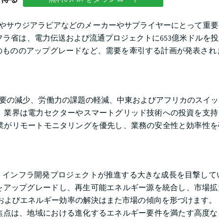
Eやサウジアラビアなどのメーカーやサプライヤーにとって重
インフラ省は、電力伝送および流通プロジェクトに653億米ドルを
のもののアップグレードなど、需要を牽引する計画が発表され
壊、需要の減少、労働力の課題の軽減、中東およびアフリカのスイ
、業界は電力セクターやスマートグリッド技術への投資を支持
業がリモートモニタリングを優先し、業務の安全性と効率性を
インフラ開発プロジェクトが推進する大きな成長を目撃してい
をアップグレードし、再生可能エネルギー源を統合し、市場拡
およびエネルギー効率の解決はまた市場の傾向を形づけます。
焦点は、地域における進化するエネルギー要件を満たす高度な