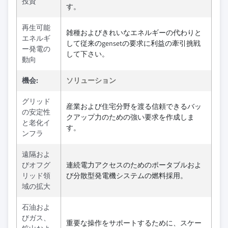
投資
す。
再生可能
雑種およびきれいなエネルギーの代わりと
エネルギ
して従来のgensetの要求に利益の牽引挑戦
ー発電の
して下さい。
動向
機会:
ソリューション
グリッド
産業および住宅分野を渡る信頼できるバッ
の安定性
クアップ力のための強い要求を作成しま
と老化イ
す。
ンフラ
遠隔およ
びオフグ
連続電力アクセスのためのポータブルおよ
リッド領
び分散型発電機システムの燃料採用。
域の拡大
石油およ
びガス、
重要な操作をサポートするために、スケー