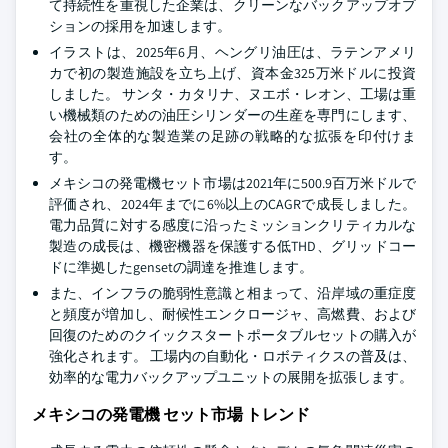
て持続性を重視した企業は、クリーンなバックアップオプ
ションの採用を加速します。
イラストは、2025年6月、ヘングリ油圧は、ラテンアメリ
カで初の製造施設を立ち上げ、資本金325万米ドルに投資
しました。 サンタ・カタリナ、ヌエボ・レオン、工場は重
い機械類のための油圧シリンダーの生産を専門にします、
会社の全体的な製造業の足跡の戦略的な拡張を印付けま
す。
メキシコの発電機セット市場は2021年に500.9百万米ドルで
評価され、2024年までに6%以上のCAGRで成長しました。
電力品質に対する感度に沿ったミッションクリティカルな
製造の成長は、機密機器を保護する低THD、グリッドコー
ドに準拠したgensetの調達を推進します。
また、インフラの脆弱性意識と相まって、沿岸域の重症度
と頻度が増加し、耐候性エンクロージャ、高燃費、および
回復のためのクイックスタートポータブルセットの購入が
強化されます。 工場内の自動化・ロボティクスの普及は、
効率的な電力バックアップユニットの展開を拡張します。
メキシコの発電機 セット市場 トレンド