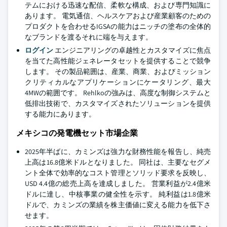
テムにおける迅速な配信、柔軟な構成、および専門知識に
あります。 電気通信、ヘルスケアおよび産業顧客のための
プロダクトを合わせるIGSAの能力はニッチの塗布の全体的
なブランドを渡るそれに端を与えます。
ログイン
エンジニアリングの卓越性とカスタマイズに焦点
を当てた高性能ジェネレータセットを提供することで競争
します。 その製品範囲は、産業、商業、およびミッション
クリティカルなアプリケーションにケータリング、最大
4MWの範囲です。 Rehlkoの強みは、高度な制御システムと
低排出技術で、カスタマイズされたソリューションを提供
する能力にあります。
メキシコの発電機セット市場企業
2025年半ばに、カミンズは強力な財務性能を報告し、純売
上高は16.8億米ドルとなりました。 同社は、主要なセグメ
ント全体で効率的なコスト管理とソリッド要求を反映し、
USD 4.4億の総売上高を達成しました。 営業利益が2.4億米
ドルに達し、中核事業の健全性を示す。 純利益は1.8億米
ドルで、カミンズの業績を株主価値に変える能力を低下さ
せます。