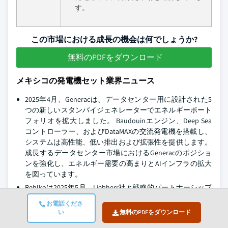
す。
この市場における成長の機会は何でしょうか?
無料のPDFをダウンロード
メキシコの発電機セット業界ニュース
2025年4月、Generacは、データセンター用に設計された5
つの新しいスタンバイジェネレーターでエネルギーポート
フォリオを拡大しました。 Baudouinエンジン、Deep Sea
コントローラー、およびDataMAXの交流発電機を搭載し、
システムは高性能、低い排出および拡張性を提供します。
成長するデータセンター市場におけるGeneracのポジショ
ンを強化し、エネルギー需要の高まりとAIインフラの拡大
を図っています。
Rehlkoは2025年5月、Liebherr社と戦略的パートナーシップ
を締結し、次世代KDシリーズの発電機を発展させました。
お電話くださ
コラボレーションは、データセンターのようなミッション
い
無料のPDFをダウンロード
クリティカルなアプリケーションのためのコンパクトで高