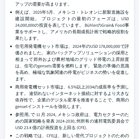
アップの需要が高まります。
例えば、2025年5月、メキシコ・トレオンに新製造施設を
建設開始。 プロジェクトの最初のフェーズは、USD
24,000,000の投資を表しています。 BühlerのGrain& Food事
業をサポートし、アメリカの長期成長計画で戦略的役割を
果たします。
住宅用発電機セット市場は、2024年のUSD 178,000,000で評
価されました。 家のバックアップソリューションの採用と
相まって郊外および農村地域のグリッド停電の上昇頻度
は、住宅のgensets需要を燃料します。 緊急の準備の意識
を高め、極端な気象関連の停電がビジネスの勢いを促進し
ます。
商用発電機セット市場は、6.5%以上2034の成長率を予測し
ます。 途切れないインターネット接続に対するより大きな
依存性で、企業のデジタル変革を推進することで、商用の
gensetインストールを強化します。
参照用, で 11 月 2024, メキシコ政府は、電力セクターのた
めの国家戦略を発表 2024-2030, 州所有の連邦電気委員会で
USD 23.4 億の計画投資を上回る (CFE).
この戦略では、CFEは、新しい世代プロジェクトのための