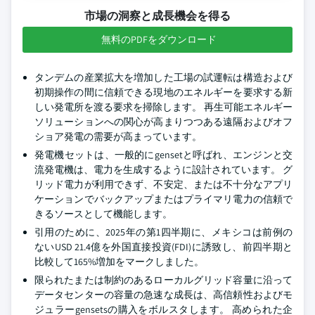
市場の洞察と成長機会を得る
無料のPDFをダウンロード
タンデムの産業拡大を増加した工場の試運転は構造および
初期操作の間に信頼できる現地のエネルギーを要求する新
しい発電所を渡る要求を掃除します。 再生可能エネルギー
ソリューションへの関心が高まりつつある遠隔およびオフ
ショア発電の需要が高まっています。
発電機セットは、一般的にgensetと呼ばれ、エンジンと交
流発電機は、電力を生成するように設計されています。 グ
リッド電力が利用できず、不安定、または不十分なアプリ
ケーションでバックアップまたはプライマリ電力の信頼で
きるソースとして機能します。
引用のために、2025年の第1四半期に、メキシコは前例の
ないUSD 21.4億を外国直接投資(FDI)に誘致し、前四半期と
比較して165%増加をマークしました。
限られたまたは制約のあるローカルグリッド容量に沿って
データセンターの容量の急速な成長は、高信頼性およびモ
ジュラーgensetsの購入をボルスタします。 高められた企