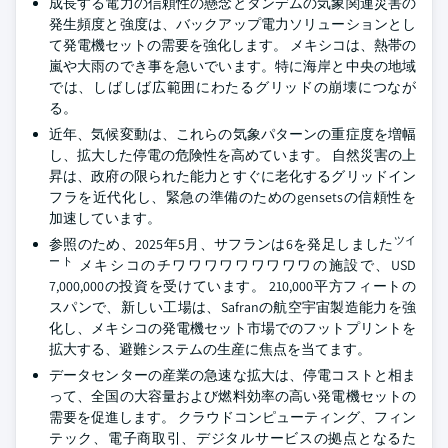
成長する電力の信頼性の懸念とタンデムの気象関連災害の
発生頻度と強度は、バックアップ電力ソリューションとし
て発電機セットの需要を強化します。 メキシコは、熱帯の
嵐や大雨のでき事を急いでいます。特に海岸と中央の地域
では、しばしば広範囲にわたるグリッドの崩壊につなが
る。
近年、気候変動は、これらの気象パターンの重症度を増幅
し、拡大した停電の危険性を高めています。 自然災害の上
昇は、政府の限られた能力とすぐに老化するグリッドイン
フラを近代化し、緊急の準備のためのgensetsの信頼性を
加速しています。
ツイ
参照のため、2025年5月、サフランは6を発足しました
ート
メキシコのチワワワワワワワワワの施設で、USD
7,000,000の投資を受けています。 210,000平方フィートの
スパンで、新しい工場は、Safranの航空宇宙製造能力を強
化し、メキシコの発電機セット市場でのフットプリントを
拡大する、避難システムの生産に焦点を当てます。
データセンターの産業の急速な拡大は、停電コストと相ま
って、全国の大容量および燃料効率の高い発電機セットの
需要を促進します。 クラウドコンピューティング、フィン
テック、電子商取引、デジタルサービスの拠点となるた