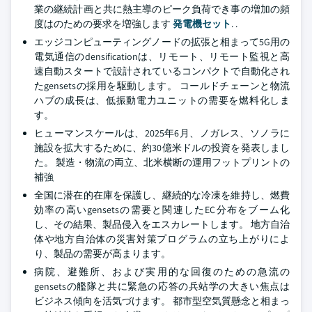
業の継続計画と共に熱主導のピーク負荷でき事の増加の頻
度はのための要求を増強します
発電機セット
. .
エッジコンピューティングノードの拡張と相まって5G用の
電気通信のdensificationは、リモート、リモート監視と高
速自動スタートで設計されているコンパクトで自動化され
たgensetsの採用を駆動します。 コールドチェーンと物流
ハブの成長は、低振動電力ユニットの需要を燃料化しま
す。
ヒューマンスケールは、2025年6月、ノガレス、ソノラに
施設を拡大するために、約30億米ドルの投資を発表しまし
た。 製造・物流の両立、北米横断の運用フットプリントの
補強
全国に潜在的在庫を保護し、継続的な冷凍を維持し、燃費
効率の高いgensetsの需要と関連したEC分布をブーム化
し、その結果、製品侵入をエスカレートします。 地方自治
体や地方自治体の災害対策プログラムの立ち上がりによ
り、製品の需要が高まります。
病院、避難所、および実用的な回復のための急流の
gensetsの艦隊と共に緊急の応答の兵站学の大きい焦点は
ビジネス傾向を活気づけます。 都市型空気質懸念と相まっ