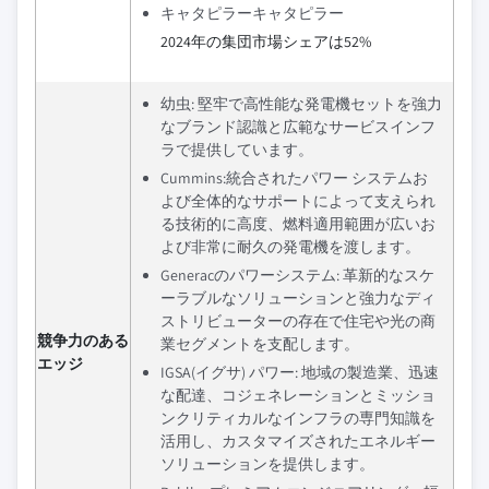
キャタピラーキャタピラー
2024年の集団市場シェアは52%
幼虫: 堅牢で高性能な発電機セットを強力
なブランド認識と広範なサービスインフ
ラで提供しています。
Cummins:統合されたパワー システムお
よび全体的なサポートによって支えられ
る技術的に高度、燃料適用範囲が広いお
よび非常に耐久の発電機を渡します。
Generacのパワーシステム: 革新的なスケ
ーラブルなソリューションと強力なディ
ストリビューターの存在で住宅や光の商
競争力のある
業セグメントを支配します。
エッジ
IGSA(イグサ) パワー: 地域の製造業、迅速
な配達、コジェネレーションとミッショ
ンクリティカルなインフラの専門知識を
活用し、カスタマイズされたエネルギー
ソリューションを提供します。