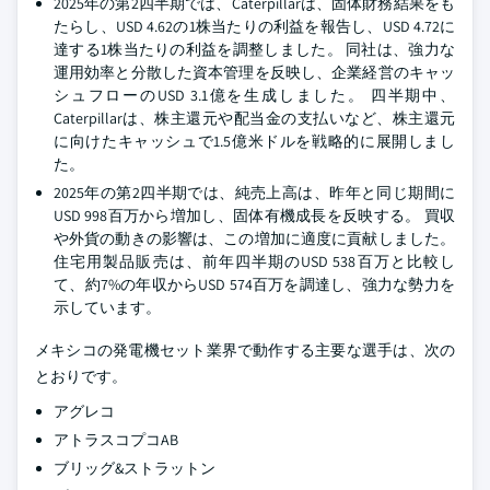
2025年の第2四半期では、Caterpillarは、固体財務結果をも
たらし、USD 4.62の1株当たりの利益を報告し、USD 4.72に
達する1株当たりの利益を調整しました。 同社は、強力な
運用効率と分散した資本管理を反映し、企業経営のキャッ
シュフローのUSD 3.1億を生成しました。 四半期中、
Caterpillarは、株主還元や配当金の支払いなど、株主還元
に向けたキャッシュで1.5億米ドルを戦略的に展開しまし
た。
2025年の第2四半期では、純売上高は、昨年と同じ期間に
USD 998百万から増加し、固体有機成長を反映する。 買収
や外貨の動きの影響は、この増加に適度に貢献しました。
住宅用製品販売は、前年四半期のUSD 538百万と比較し
て、約7%の年収からUSD 574百万を調達し、強力な勢力を
示しています。
メキシコの発電機セット業界で動作する主要な選手は、次の
とおりです。
アグレコ
アトラスコプコAB
ブリッグ&ストラットン