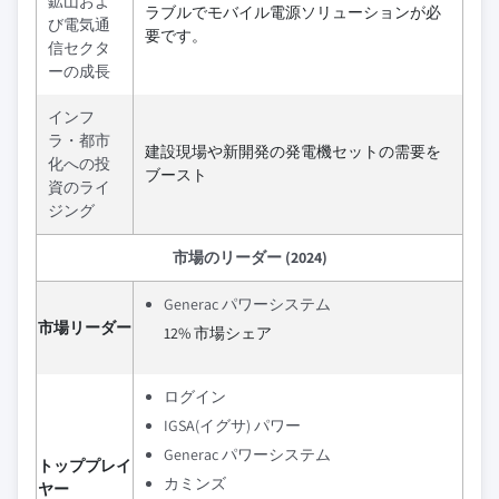
鉱山およ
ラブルでモバイル電源ソリューションが必
び電気通
要です。
信セクタ
ーの成長
インフ
ラ・都市
建設現場や新開発の発電機セットの需要を
化への投
ブースト
資のライ
ジング
市場のリーダー (2024)
Generac パワーシステム
市場リーダー
12% 市場シェア
ログイン
IGSA(イグサ) パワー
Generac パワーシステム
トッププレイ
カミンズ
ヤー