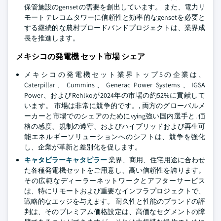
保管施設のgensetの需要を創出しています。 また、電力リ
モートテレコムタワーに信頼性と効率的なgensetを必要と
する継続的な農村ブロードバンドプロジェクトは、業界成
長を推進します。
メキシコの発電機 セット市場 シェア
メキシコの発電機セット業界トップ5の企業は、
Caterpillar、Cummins、Generac Power Systems、IGSA
Power、およびRehlkoが2024年の市場の約52%に貢献して
います。 市場は非常に競争的です。, 両方のグローバルメ
ーカーと市場でのシェアのためにvying強い国内選手と. 価
格の感度、規制の遵守、およびハイブリッドおよび再生可
能エネルギーソリューションへのシフトは、競争を強化
し、企業が革新と差別化を促します。
キャタピラーキャタピラー
業界、商用、住宅用途に合わせ
た各種発電機セットをご用意し、高い信頼性を誇ります。
その広範なディーラーネットワークとアフターサービス
は、特にリモートおよび重要なインフラプロジェクトで、
戦略的なエッジを与えます。 耐久性と性能のブランドの評
判は、そのプレミアム価格設定は、高価なセグメントの障