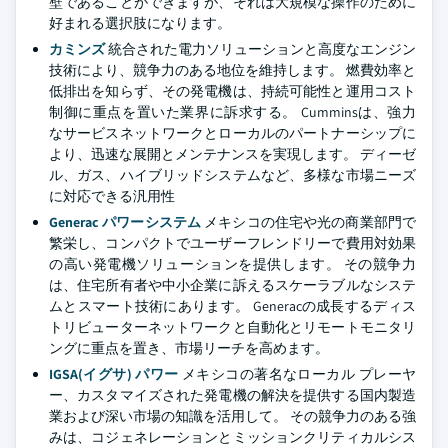
壁であることができますが、それは大規模な操作のために
好まれる選択肢になります。
カミンズ
統合された電力ソリューションと高度なエンジン
技術により、競争力のある地位を維持します。 燃費効率と
低排出を知らず、その発電機は、持続可能性と運用コスト
制御に重点を置いた業界に訴求する。 Cumminsは、強力
なサービスネットワークとローカルのパートナーシップに
より、迅速な展開とメンテナンスを実現します。 ディーゼ
ル、ガス、ハイブリッドシステムなど、多様な市場ニーズ
に対応できる汎用性
Generac パワーシステム
メキシコの住宅や光の商業部門で
繁栄し、コンパクトでユーザーフレンドリーで費用対効果
の高い発電機ソリューションを提供します。 その競争力
は、住宅所有者や中小企業に訴えるスケーラブルなシステ
ムとスマート技術にあります。 Generacの成長するディス
トリビューターネットワークと自動化とリモートモニタリ
ングに重点を置き、市場リーチを高めます。
IGSA(イグサ) パワー
メキシコの著名なローカル プレーヤ
ー、カスタマイズされた発電機の解決を提供する国内製造
業および深い市場の知識を活用して。 その競争力のある強
みは、コジェネレーションとミッションクリティカルシス