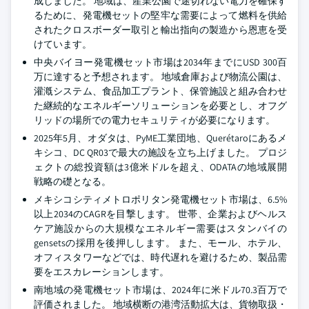
成しました。 地域は、産業公園で途切れない電力を確保す
るために、発電機セットの堅牢な需要によって燃料を供給
されたクロスボーダー取引と輸出指向の製造から恩恵を受
けています。
中央バイヨー発電機セット市場は2034年までにUSD 300百
万に達すると予想されます。 地域倉庫および物流公園は、
灌漑システム、食品加工プラント、保管施設と組み合わせ
た継続的なエネルギーソリューションを必要とし、オフグ
リッドの場所での電力セキュリティが必要になります。
2025年5月、オダタは、PyME工業団地、Querétaroにあるメ
キシコ、DC QR03で最大の施設を立ち上げました。 プロジ
ェクトの総投資額は3億米ドルを超え、ODATAの地域展開
戦略の礎となる。
メキシコシティメトロポリタン発電機セット市場は、6.5%
以上2034のCAGRを目撃します。 世帯、企業およびヘルス
ケア施設からの大規模なエネルギー需要はスタンバイの
gensetsの採用を後押しします。 また、モール、ホテル、
オフィスタワーなどでは、時代遅れを避けるため、製品需
要をエスカレーションします。
南地域の発電機セット市場は、2024年に米ドル70.3百万で
評価されました。 地域横断の港湾活動拡大は、貨物取扱・