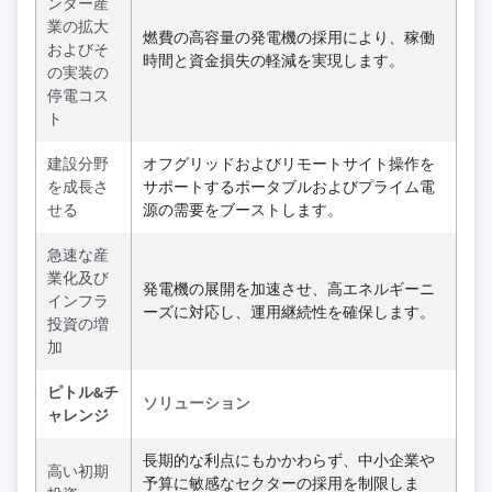
ンター産
業の拡大
燃費の高容量の発電機の採用により、稼働
およびそ
時間と資金損失の軽減を実現します。
の実装の
停電コス
ト
建設分野
オフグリッドおよびリモートサイト操作を
を成長さ
サポートするポータブルおよびプライム電
せる
源の需要をブーストします。
急速な産
業化及び
発電機の展開を加速させ、高エネルギーニ
インフラ
ーズに対応し、運用継続性を確保します。
投資の増
加
ピトル&チ
ソリューション
ャレンジ
長期的な利点にもかかわらず、中小企業や
高い初期
予算に敏感なセクターの採用を制限しま