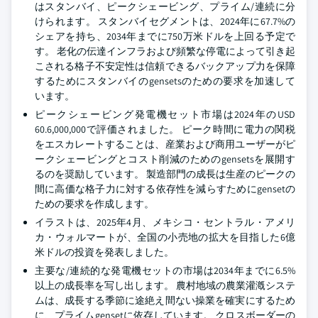
はスタンバイ、ピークシェービング、プライム/連続に分
けられます。 スタンバイセグメントは、2024年に67.7%の
シェアを持ち、2034年までに750万米ドルを上回る予定で
す。 老化の伝達インフラおよび頻繁な停電によって引き起
こされる格子不安定性は信頼できるバックアップ力を保障
するためにスタンバイのgensetsのための要求を加速して
います。
ピークシェービング発電機セット市場は2024年のUSD
60.6,000,000で評価されました。 ピーク時間に電力の関税
をエスカレートすることは、産業および商用ユーザーがピ
ークシェービングとコスト削減のためのgensetsを展開す
るのを奨励しています。 製造部門の成長は生産のピークの
間に高価な格子力に対する依存性を減らすためにgensetの
ための要求を作成します。
イラストは、2025年4月、メキシコ・セントラル・アメリ
カ・ウォルマートが、全国の小売地の拡大を目指した6億
米ドルの投資を発表しました。
主要な/連続的な発電機セットの市場は2034年までに6.5%
以上の成長率を写し出します。 農村地域の農業灌漑システ
ムは、成長する季節に途絶え間ない操業を確実にするため
に、プライムgensetに依存しています。 クロスボーダーの