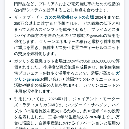
門部品など、プレミアムおよび電気自動車のための包括的
な内部システムを提供することに焦点を合わせます。
ザ・オブ・ザ・
ガスの発電機セットの市場
2034年までに
250万台以上に達すると予想される。 ガス価格の低下と相
まって天然ガスインフラを成長させると、プライムとスタ
ンバイの両方の用途のためのガス駆動のgensetsの採用を
強化します。 クリーンエネルギーの移行と厳格な排出規制
に重点を置き、低排出ガス発生装置でディーゼルユニット
の交換を燃料化します。
ガソリン発電機セット市場は2024年のUSD 13.6,000,000で評
価されました。 小規模な商業施設を成長させ、住宅住宅住
宅プロジェクトを数多く活用することで、需要が高まる
ガ
ソリンgensets
お問い合わせ 遠隔地でのレクリエーション
活動や観光の成長の人気を増加させ、ガソリンユニットの
使用を活性化します。
引用については、2025年7月、ジャイアント・モーター
ズ・ラティメリカ(GML)は、シウダード・サハグン、ハイ
ダルゴの製造施設を拡大するために、約16億米ドルの投資
を発表しました。 工場の年間生産能力を2026年までに6万
台に増設し、自動車産業におけるイノベーションと運用の