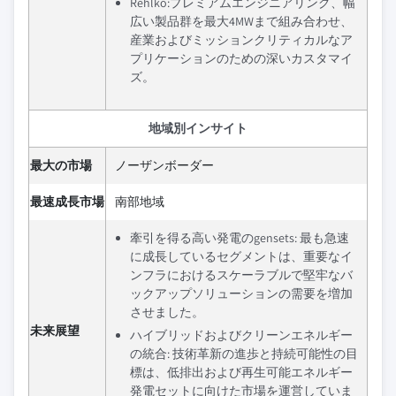
Rehlko:プレミアムエンジニアリング、幅
広い製品群を最大4MWまで組み合わせ、
産業およびミッションクリティカルなア
プリケーションのための深いカスタマイ
ズ。
地域別インサイト
最大の市場
ノーザンボーダー
最速成長市場
南部地域
牽引を得る高い発電のgensets: 最も急速
に成長しているセグメントは、重要なイ
ンフラにおけるスケーラブルで堅牢なバ
ックアップソリューションの需要を増加
させました。
未来展望
ハイブリッドおよびクリーンエネルギー
の統合: 技術革新の進歩と持続可能性の目
標は、低排出および再生可能エネルギー
発電セットに向けた市場を運営していま