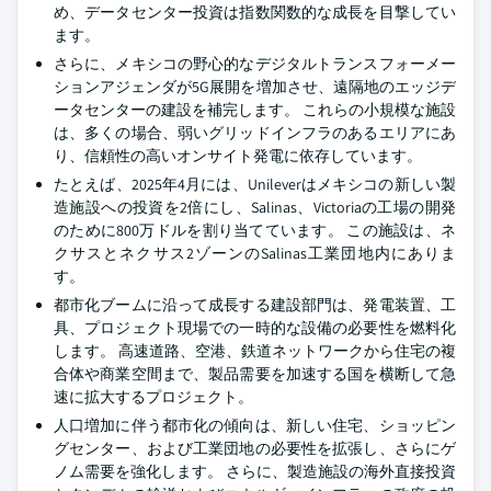
め、データセンター投資は指数関数的な成長を目撃してい
ます。
さらに、メキシコの野心的なデジタルトランスフォーメー
ションアジェンダが5G展開を増加させ、遠隔地のエッジデ
ータセンターの建設を補完します。 これらの小規模な施設
は、多くの場合、弱いグリッドインフラのあるエリアにあ
り、信頼性の高いオンサイト発電に依存しています。
たとえば、2025年4月には、Unileverはメキシコの新しい製
造施設への投資を2倍にし、Salinas、Victoriaの工場の開発
のために800万ドルを割り当てています。 この施設は、ネ
クサスとネクサス2ゾーンのSalinas工業団地内にありま
す。
都市化ブームに沿って成長する建設部門は、発電装置、工
具、プロジェクト現場での一時的な設備の必要性を燃料化
します。 高速道路、空港、鉄道ネットワークから住宅の複
合体や商業空間まで、製品需要を加速する国を横断して急
速に拡大するプロジェクト。
人口増加に伴う都市化の傾向は、新しい住宅、ショッピン
グセンター、および工業団地の必要性を拡張し、さらにゲ
ノム需要を強化します。 さらに、製造施設の海外直接投資