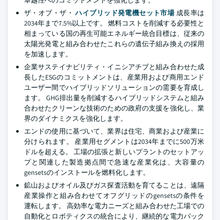
卓越性へのコミットメントを強化します。
ザ・オブ・ザ・
ハイブリッド発電機セット市場
成長率は
2034年まで7.5%以上です。 燃料コストを削減する必要性と
相まっている国の再生可能エネルギー統合目標は、従来の
太陽光発電と組み合わせたこれらの遺伝子組み換えの採用
を加速します。
企業サステイナビリティ・イニシアチブと組み合わせた成
長したESGのコミットメントは、産業用および商用エンド
ユーザー間でハイブリッドソリューションの需要を育成し
ます。 GHG排出量を削減するハイブリッドシステムと組み
合わせたクリーンな技術のための政府の支援を強化し、業
界のダイナミクスを強化します。
エンドの使用に基づいて、業界は住宅、商業および産業に
分けられます。 産業用セグメントは2034年までに500万米
ドルを超える。 工場の拡張と新しいプラントのセットアッ
プと関連した製造拠点間で急速な産業化は、大容量の
gensetsのインストールを燃料化します。
鉱山およびオイル及びガス探査活動を育てることは、遠隔
産業操作と組み合わせてオフグリッドのgensetsの条件を
運転します。 高効率な電力ニーズと組み合わせた工場での
自動化とロボティクスの統合により、継続的な電力バック