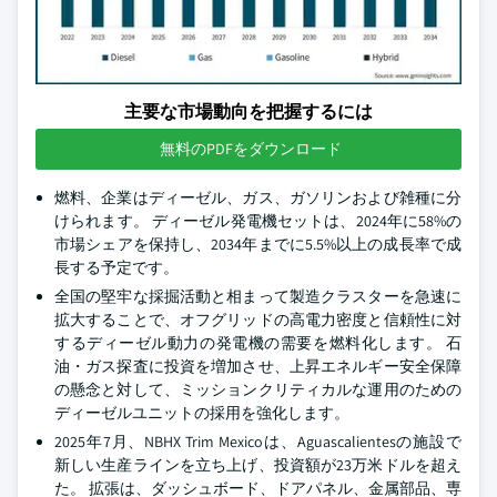
主要な市場動向を把握するには
無料のPDFをダウンロード
燃料、企業はディーゼル、ガス、ガソリンおよび雑種に分
けられます。 ディーゼル発電機セットは、2024年に58%の
市場シェアを保持し、2034年までに5.5%以上の成長率で成
長する予定です。
全国の堅牢な採掘活動と相まって製造クラスターを急速に
拡大することで、オフグリッドの高電力密度と信頼性に対
するディーゼル動力の発電機の需要を燃料化します。 石
油・ガス探査に投資を増加させ、上昇エネルギー安全保障
の懸念と対して、ミッションクリティカルな運用のための
ディーゼルユニットの採用を強化します。
2025年7月、NBHX Trim Mexicoは、Aguascalientesの施設で
新しい生産ラインを立ち上げ、投資額が23万米ドルを超え
た。 拡張は、ダッシュボード、ドアパネル、金属部品、専