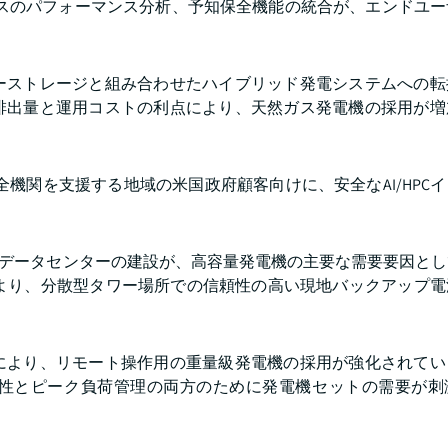
ースのパフォーマンス分析、予知保全機能の統合が、エンドユ
ーストレージと組み合わせたハイブリッド発電システムへの転
排出量と運用コストの利点により、天然ガス発電機の採用が増
共安全機関を支援する地域の米国政府顧客向けに、安全なAI/HPC
なデータセンターの建設が、高容量発電機の主要な需要要因と
により、分散型タワー場所での信頼性の高い現地バックアップ電
により、リモート操作用の重量級発電機の採用が強化されてい
性とピーク負荷管理の両方のために発電機セットの需要が刺