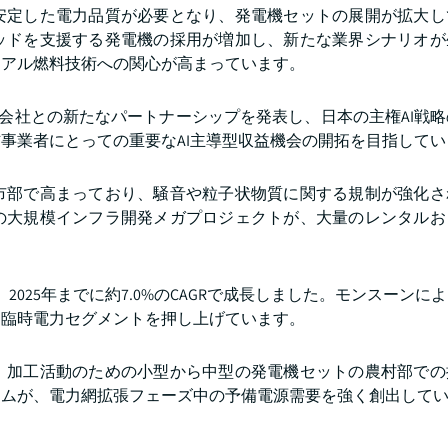
安定した電力品質が必要となり、発電機セットの展開が拡大し
ッドを支援する発電機の採用が増加し、新たな業界シナリオが
ュアル燃料技術への関心が高まっています。
ンク株式会社との新たなパートナーシップを発表し、日本の主権AI戦
事業者にとっての重要なAI主導型収益機会の開拓を目指してい
市部で高まっており、騒音や粒子状物質に関する規制が強化さ
の大規模インフラ開発メガプロジェクトが、大量のレンタルお
、2025年までに約7.0%のCAGRで成長しました。モンスーンに
、臨時電力セグメントを押し上げています。
、加工活動のための小型から中型の発電機セットの農村部での
ラムが、電力網拡張フェーズ中の予備電源需要を強く創出して