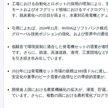
工場における自動化とロボットの採用の増加により、
モートおよびオフグリッド地域におけるマイクログリ
す。脱炭素化への注目が高まり、水素対応発電機とデ
引用によれば、2024年11月、NVIDIAはソフトバ
グローバル技術ポジションの強化、および世界中の通信
低騒音で環境規制に適合した発電機セットの需要が都
です。さらに、鉄道、高速道路、港湾、工業団地など
を引き続き生み出しています。
2022年には発電機セット市場の規模は389億ドルに達し
安定化や夏季のピーク需要の急増などの季節的需要が
開発途上国における農業機械化の拡大が、灌漑、貯蔵
ています。さらに、複数の国における農村電化プログ