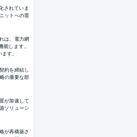
化されていま
ニットへの需
れは、電力網
機能します。
います。
給契約を締結し
戦略の重要な部
置が加速して
源ソリューシ
略が再構築さ