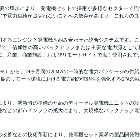
要の増加により、発電機セットの採用が多様なセクターで強
どで電力供給が途切れないことへの依存が高まり、これらのユ
用するエンジンと発電機を組み合わせた統合システムです。こ
所で、信頼性の高いバックアップまたは主要な電力源として
ために、産業、商業施設、およびリモートサイトで広く使用されて
社（GPA）から、24ヶ月間の20MWの一時的な電力パッケージの供
島のリモート環境における電力網の信頼性を強化するGPAの
により、緊急時の準備のためのディーゼル発電機ユニットの設
発などの都市インフラの拡大により、大規模なバックアップ電
の改善などの技術革新により、発電機セット業界の製品開発戦