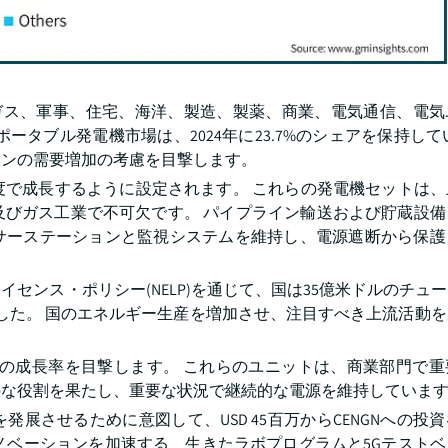
ガス、軍事、住宅、海洋、製造、製薬、商業、電気通信、電気
タブル発電機市場は、2024年に23.7%のシェアを保持して
ョンの需要増加の考慮を目撃します。
の速度で成長するように設定されます。 これらの発電機セットは
及びガス工業で不可欠です。 パイプライン輸送および貯蔵設備
サーステーションと監視システムを維持し、電源遮断から保護
センス・ポリシー(NELP)を通じて、国は35億米ドルのチュ
ました。 国のエネルギー生産を増加させ、注目すべき上流活動
以上の成長率を目撃します。 これらのユニットは、商業部門で
要な役割を果たし、重要な状況で継続的な電源を維持していま
発展させるために意図して、USD 45百万からCENGNへの投
イノベーションを加速する、生きたラボプログラムと5Gテスト