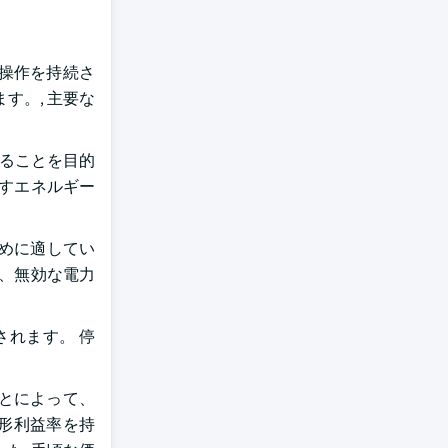
操作を持続さ
す。, 主要な
せることを目的
らすエネルギー
ために適してい
で、無効な電力
れます。 停
とによって、
定形利益率を持