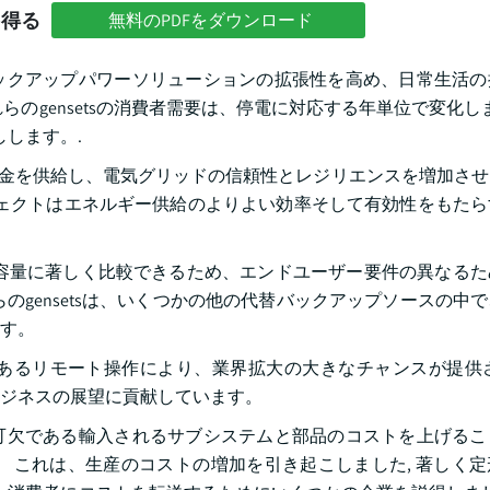
を得る
無料のPDFをダウンロード
ックアップパワーソリューションの拡張性を高め、日常生活の
のgensetsの消費者需要は、停電に対応する年単位で変化しま
しします。.
トに資金を供給し、電気グリッドの信頼性とレジリエンスを増加さ
プロジェクトはエネルギー供給のよりよい効率そして有効性をもた
ース容量に著しく比較できるため、エンドユーザー要件の異なる
のgensetsは、いくつかの他の代替バックアップソースの中
す。
あるリモート操作により、業界拡大の大きなチャンスが提供さ
ジネスの展望に貢献しています。
可欠である輸入されるサブシステムと部品のコストを上げるこ
 これは、生産のコストの増加を引き起こしました, 著しく