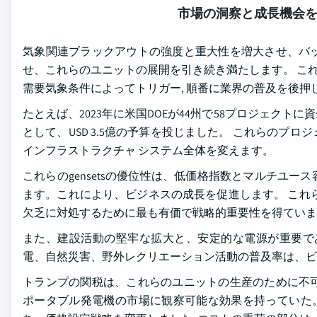
市場の洞察と成長機会
気象関連ブラックアウトの強度と重大性を増大させ、バ
せ、これらのユニットの展開を引き続き満たします。 これら
需要気象条件によってトリガー, 順番に業界の普及を後押
たとえば、2023年に米国DOEが44州で58プロジェク
として、USD 3.5億の予算を投じました。 これらの
インフラストラクチャ システム全体を変えます。
これらのgensetsの優位性は、低価格指数とマルチユ
ます。これにより、ビジネスの成長を促進します。 これら
欠乏に対処するために最も有価で戦略的重要性を得ていま
また、建設活動の堅牢な拡大と、安定的な電源が重要で
電、自然災害、野外レクリエーション活動の普及率は、ビ
トランプの関税は、これらのユニットの生産のために不
ポータブル発電機の市場に観察可能な効果を持っていた。