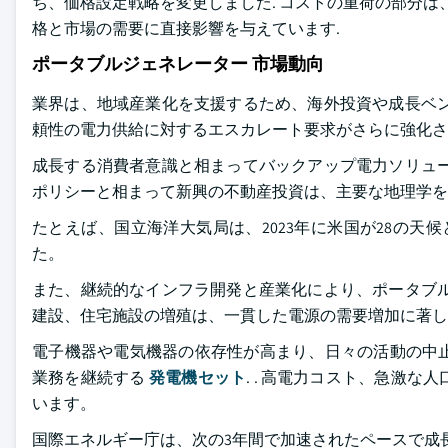
ち、価格設定戦略を変更しました. コストの重荷の部分は
格と市場の需要に直接影響を与えています.
ポータブルジェネレーター 市場動向
業界は、地域産業化を支援するため、海外投資や成長ベン
頼性の電力供給に対するエスカレート要求がさらに強化さ
成長する消費者意識と相まってバックアップ電力ソリュー
ポリシーと相まって新興の不動産投資は、主要な地理学を
たとえば、国立海洋大気局は、2023年に米国が28の
た。
また、継続的なインフラ開発と産業化により、ポータブル
建設、住宅施設の増殖は、一貫した電源の需要増加に著し
電子機器や電気機器の依存性が高まり、日々の活動の中
業務を継続する
発電機セット
. . 高電力コスト、急激
います。
国際エネルギー庁は、次の3年間で加速されたペースで成長