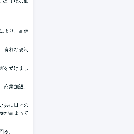
た, 手頃な価
により、高信
 有利な規制
被害を受けまし
 商業施設、
と共に日々の
需要が高まって
回る。