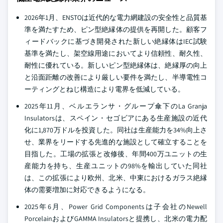
2026年1月、ENSTOは近代的な電力網建設の安全性と品質基
準を満たすため、ピン型絶縁体の提供を再開した。顧客フ
ィードバックに基づき開発された新しい絶縁体はIEC試験
基準を満たし、架空線用途においてより信頼性、耐久性、
耐性に優れている。新しいピン型絶縁体は、絶縁厚の向上
と沿面距離の改善により厳しい要件を満たし、半導電性コ
ーティングとねじ構造により電界を低減している。
2025年11月、ベルエランサ・グループ傘下のLa Granja
Insulatorsは、スペイン・セゴビアにある生産施設の近代
化に1,870万ドルを投資した。同社は生産能力を34%向上さ
せ、業界をリードする先進的な施設として確立することを
目指した。工場の拡張と改修後、年間400万ユニットの生
産能力を持ち、生産ユニットの98%を輸出していた同社
は、この拡張により欧州、北米、中東におけるガラス絶縁
体の需要増加に対応できるようになる。
2025年6月、Power Grid Componentsは子会社のNewell
PorcelainおよびGAMMA Insulatorsと提携し、北米の電力配