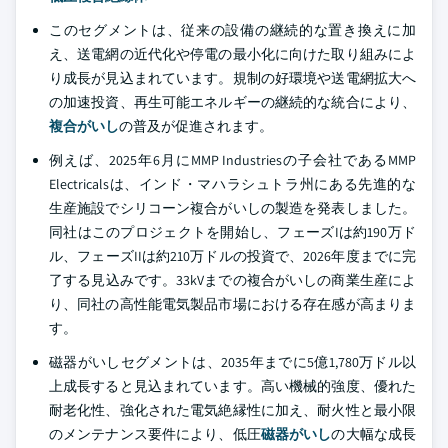
このセグメントは、従来の設備の継続的な置き換えに加
え、送電網の近代化や停電の最小化に向けた取り組みによ
り成長が見込まれています。規制の好環境や送電網拡大へ
の加速投資、再生可能エネルギーの継続的な統合により、
複合がいし
の普及が促進されます。
例えば、2025年6月にMMP Industriesの子会社であるMMP
Electricalsは、インド・マハラシュトラ州にある先進的な
生産施設でシリコーン複合がいしの製造を発表しました。
同社はこのプロジェクトを開始し、フェーズIは約190万ド
ル、フェーズIIは約210万ドルの投資で、2026年度までに完
了する見込みです。33kVまでの複合がいしの商業生産によ
り、同社の高性能電気製品市場における存在感が高まりま
す。
磁器がいしセグメントは、2035年までに5億1,780万ドル以
上成長すると見込まれています。高い機械的強度、優れた
耐老化性、強化された電気絶縁性に加え、耐火性と最小限
のメンテナンス要件により、低圧
磁器がいし
の大幅な成長