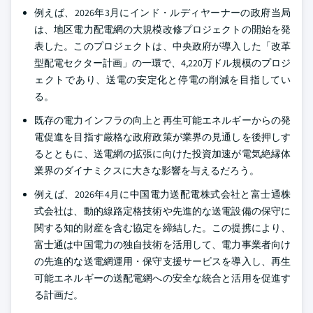
例えば、2026年3月にインド・ルディヤーナーの政府当局
は、地区電力配電網の大規模改修プロジェクトの開始を発
表した。このプロジェクトは、中央政府が導入した「改革
型配電セクター計画」の一環で、4,220万ドル規模のプロジ
ェクトであり、送電の安定化と停電の削減を目指してい
る。
既存の電力インフラの向上と再生可能エネルギーからの発
電促進を目指す厳格な政府政策が業界の見通しを後押しす
るとともに、送電網の拡張に向けた投資加速が電気絶縁体
業界のダイナミクスに大きな影響を与えるだろう。
例えば、2026年4月に中国電力送配電株式会社と富士通株
式会社は、動的線路定格技術や先進的な送電設備の保守に
関する知的財産を含む協定を締結した。この提携により、
富士通は中国電力の独自技術を活用して、電力事業者向け
の先進的な送電網運用・保守支援サービスを導入し、再生
可能エネルギーの送配電網への安全な統合と活用を促進す
る計画だ。