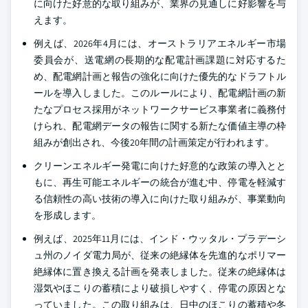
に向けた好意的な取り組みが、業界の見通しに好影響を与
えます。
例えば、2026年4月には、オーストラリアエネルギー市場
委員会が、送電網の長期的な配電計画課題に対応するた
め、配電網計画と報告の強化に向けた優先的なドラフトル
ールを導入しました。このルールにより、配電網計画の新
たなプロセス採用がネットワークサービス事業者に義務付
けられ、配電網データの報告に関する新たな価値主導の枠
組みが創出され、今後20年間の計画策定が行われます。
クリーンエネルギー発電に向けた好意的な政策の導入とと
もに、再生可能エネルギーの統合が進む中、停電を軽減す
る信頼性の高い技術の導入に向けた取り組みが、事業動向
を形成します。
例えば、2025年11月には、インド・ウッタル・プラデーシ
ュ州のノイダ電力局が、従来の絶縁体を先進的なポリマー
絶縁体に置き換える計画を発表しました。従来の絶縁体は
湿気やほこりの蓄積により破損しやすく、停電の原因とな
っていました。この取り組みは、日中のほこりの蓄積や冬