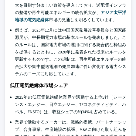
大を目指す好ましい政策を導入しており、送配電インフラ
の整備や再生可能エネルギーの統合拡大が、
アジア太平洋
地域の電気絶縁体
市場の見通しを明るくしています。
例えば、2025年12月には中国国家発展改革委員会と国家能
源局が、中長期電力市場の基本ルールを発表しました。こ
のルールは、国家電力市場の運用に関する統合的な枠組み
を提供するとともに、2020年に発表された従来のルールを
更新するものです。この規制は、再生可能エネルギーの統
合拡大や集中型送電網の発展加速に伴い変化する電力シス
テムのニーズに対応しています。
低圧電気絶縁体市場シェア
2025年の低圧電気絶縁体業界で活動する上位5社（シーメ
ンス・エナジー、日立エナジー、TEコネクティビティ、ハ
ベル、ENSTO）は、収益シェアの約34%を占めている。
業界で活動するメーカーは、戦略的提携、パートナーシッ
プ、合弁事業、生産施設の拡張、M&Aに向けた取り組みを