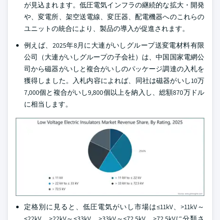
が見込まれます。低圧電気インフラの継続的な拡大・開発
や、変電所、架空送電線、変圧器、配電機器へのこれらの
ユニットの統合により、製品の導入が促進されます。
例えば、2025年8月に大連がいしグループ送変電材料有限
公司（大連がいしグループの子会社）は、中国国家電網公
司から磁器がいしと複合がいしのパッケージ調達の入札を
獲得しました。入札内容によれば、同社は磁器がいし10万
7,000個と複合がいし9,800個以上を納入し、総額870万ドル
に相当します。
定格別に見ると、低圧電気がいし市場は≤11kV、>11kV～
≤22kV、>22kV～≤33kV、>33kV～≤72.5kV、>72.5kVに分類さ