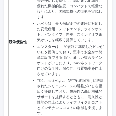
長幹がいしを提供し、高い電気絶縁性、
優れた機械的強度、コンパクトで軽量な
設計により、国際規格への準拠を実現し
ます。
ハベルは、最大69kVまでの電圧に対応し
た変電所用、デッドエンド、ラインポス
ト、ピンタイプ、懸垂、スタンドオフ電
気がいしを幅広く提供しています。
競争優位性
エンスターは、IEC規制に準拠したピンが
いしを提供しており、堅牢で安全かつ簡
単に設置できるほか、新しい複合ライン
ポストがいしにより、24kVネットワーク
向けの安全性、耐久性、設置効率を向上
させています。
TE Connectivityは、架空配電網向けに設計
されたシリコンベースの懸垂がいしを幅
広く提供しており、信頼性の高い機械的
サポートを提供するとともに、耐久性と
性能の向上によりライフサイクルコスト
とメンテナンスコストの削減を支援しま
す。