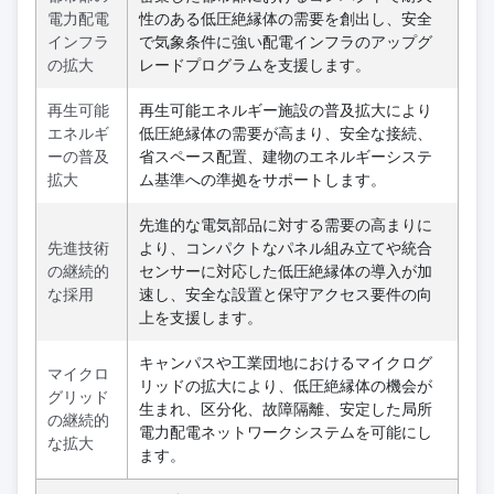
電力配電
性のある低圧絶縁体の需要を創出し、安全
インフラ
で気象条件に強い配電インフラのアップグ
の拡大
レードプログラムを支援します。
再生可能
再生可能エネルギー施設の普及拡大により
エネルギ
低圧絶縁体の需要が高まり、安全な接続、
ーの普及
省スペース配置、建物のエネルギーシステ
拡大
ム基準への準拠をサポートします。
先進的な電気部品に対する需要の高まりに
先進技術
より、コンパクトなパネル組み立てや統合
の継続的
センサーに対応した低圧絶縁体の導入が加
な採用
速し、安全な設置と保守アクセス要件の向
上を支援します。
キャンパスや工業団地におけるマイクログ
マイクロ
リッドの拡大により、低圧絶縁体の機会が
グリッド
生まれ、区分化、故障隔離、安定した局所
の継続的
電力配電ネットワークシステムを可能にし
な拡大
ます。