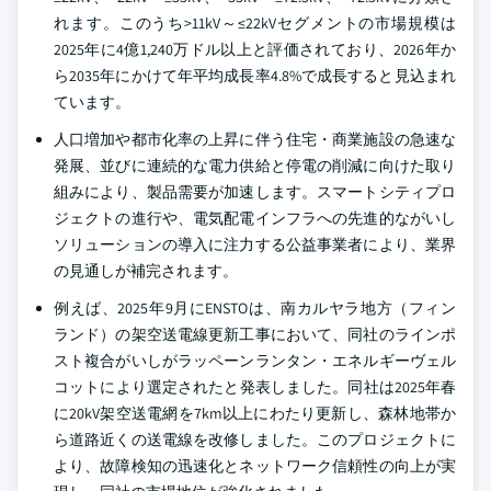
れます。このうち>11kV～≤22kVセグメントの市場規模は
2025年に4億1,240万ドル以上と評価されており、2026年か
ら2035年にかけて年平均成長率4.8%で成長すると見込まれ
ています。
人口増加や都市化率の上昇に伴う住宅・商業施設の急速な
発展、並びに連続的な電力供給と停電の削減に向けた取り
組みにより、製品需要が加速します。スマートシティプロ
ジェクトの進行や、電気配電インフラへの先進的ながいし
ソリューションの導入に注力する公益事業者により、業界
の見通しが補完されます。
例えば、2025年9月にENSTOは、南カルヤラ地方（フィン
ランド）の架空送電線更新工事において、同社のラインポ
スト複合がいしがラッペーンランタン・エネルギーヴェル
コットにより選定されたと発表しました。同社は2025年春
に20kV架空送電網を7km以上にわたり更新し、森林地帯か
ら道路近くの送電線を改修しました。このプロジェクトに
より、故障検知の迅速化とネットワーク信頼性の向上が実