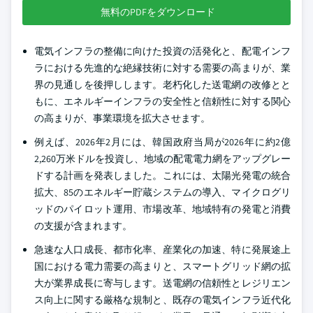
無料のPDFをダウンロード
電気インフラの整備に向けた投資の活発化と、配電インフ
ラにおける先進的な絶縁技術に対する需要の高まりが、業
界の見通しを後押しします。老朽化した送電網の改修とと
もに、エネルギーインフラの安全性と信頼性に対する関心
の高まりが、事業環境を拡大させます。
例えば、2026年2月には、韓国政府当局が2026年に約2億
2,260万米ドルを投資し、地域の配電電力網をアップグレー
ドする計画を発表しました。これには、太陽光発電の統合
拡大、85のエネルギー貯蔵システムの導入、マイクログリ
ッドのパイロット運用、市場改革、地域特有の発電と消費
の支援が含まれます。
急速な人口成長、都市化率、産業化の加速、特に発展途上
国における電力需要の高まりと、スマートグリッド網の拡
大が業界成長に寄与します。送電網の信頼性とレジリエン
ス向上に関する厳格な規制と、既存の電気インフラ近代化