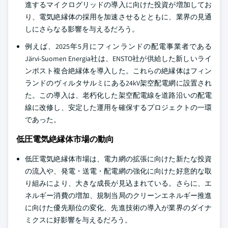
進するマイクログリッドの導入に向けた投資が増加してお
り、電気絶縁体の採用を加速させるとともに、業界の見通
しにさらなる影響を与えるだろう。
例えば、2025年5月にフィンランドの配電事業者である
Järvi-Suomen Energia社は、ENSTO社が供給した新しいライ
ンポスト複合絶縁体を導入した。これらの絶縁体はフィン
ランドのヴィルタサルミにある24kV架空配電網に設置され
た。この導入は、老朽化した架空配電線を道路沿いの配電
線に改修し、安定した運用を確保するプロジェクトの一環
であった。
低圧電気絶縁体市場の動向
低圧電気絶縁体市場は、電力網の拡張に向けた新たな投資
の流入や、発電・送電・配電網の強化に向けた好意的な取
り組みにより、大きな成長が見込まれている。さらに、エ
ネルギー消費の増加、規制当局のクリーンエネルギー推進
に向けた優先順位の変化、先進技術の導入が業界のダイナ
ミクスに好影響を与えるだろう。