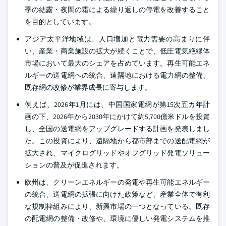
季の結露・夜間の霜による繰り返しの停電を改善すること
を目的としています。
アジア太平洋地域は、人口増加と電力需要の高まりに伴
い、産業・商業施設の拡大が続くことで、低圧電気絶縁体
市場において最大のシェアを占めています。再生可能エネ
ルギーの送電網への統合、遠隔地における電力網の整備、
既存網の改修が業界成長に寄与します。
例えば、2026年1月には、中国国家電網が第15次五カ年計
画の下、2026年から2030年にかけて約5,700億米ドルを投資
し、全国の送電網をアップグレードする計画を発表しまし
た。この投資により、遠隔地から都市部までの送配電網が
拡大され、マイクログリッドやオフグリッド発電ソリュー
ションの普及が促進されます。
欧州は、クリーンエネルギーの発電や再生可能エネルギー
の統合、送電網の拡張に向けた政策など、産業全体で有利
な規制枠組みにより、新興市場の一つとなっている。既存
の配電網の整備・改修や、環境に優しい発電システムを推