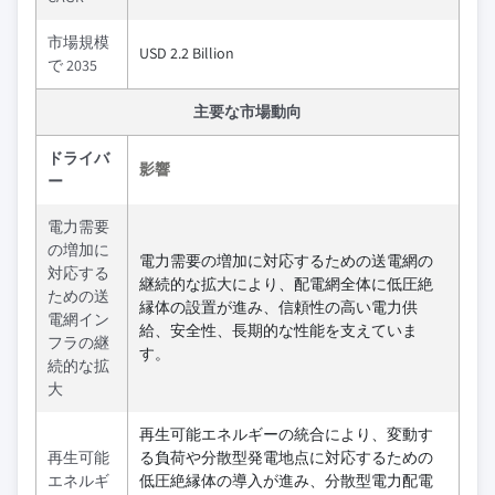
市場規模
USD 2.2 Billion
で 2035
主要な市場動向
ドライバ
影響
ー
電力需要
の増加に
電力需要の増加に対応するための送電網の
対応する
継続的な拡大により、配電網全体に低圧絶
ための送
縁体の設置が進み、信頼性の高い電力供
電網イン
給、安全性、長期的な性能を支えていま
フラの継
す。
続的な拡
大
再生可能エネルギーの統合により、変動す
再生可能
る負荷や分散型発電地点に対応するための
エネルギ
低圧絶縁体の導入が進み、分散型電力配電