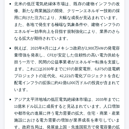
北米の低圧電気絶縁体市場は、既存の建物インフラの改
修、新たな商業施設の開発、クリーンエネルギー技術の採
用に向けた注力により、大幅な成長が見込まれています。
また、各地で発生する極端な気象条件や、建物インフラの
エネルギー効率向上を目指す規制強化により、業界のさら
なる拡大が期待されています。
例えば、2025年4月にはメキシコ政府が2,900万kWの発電容
量増強を発表し、CFEが安定した信頼性の高い電力供給を
担う一方で、民間の公益事業者がエネルギー転換を支援し
ます。これには2030年までに97の新変電所、6,875の送電網
プロジェクトの近代化、42,221の電化プロジェクトを含む
配電インフラの拡張に約41億6,000万ドルの投資が含まれて
います。
アジア太平洋地域の低圧電気絶縁体市場は、2035年までに
11億米ドル以上に成長すると見込まれています。人口増加
や都市化の進展に伴う電力需要の拡大、住宅・商業・産業
施設における電力需要の増加が業界成長を牽引していま
す。政府当局は、発展途上国・先進国双方で発電容量の拡