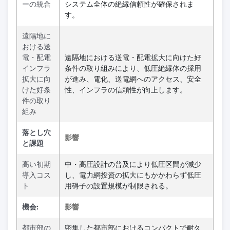
ーの統合
システム全体の絶縁信頼性が確保されま
す。
遠隔地に
おける送
電・配電
遠隔地における送電・配電拡大に向けた好
インフラ
条件の取り組みにより、低圧絶縁体の採用
拡大に向
が進み、電化、送電網へのアクセス、安全
けた好条
性、インフラの信頼性が向上します。
件の取り
組み
落とし穴
影響
と課題
高い初期
中・高圧設計の普及により低圧区間が減少
導入コス
し、電力網投資の拡大にもかかわらず低圧
ト
用碍子の設置規模が制限される。
機会:
影響
都市部の
密集した都市部におけるコンパクトで耐久