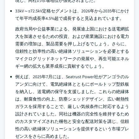
現し、同社の市場地位が強化されました。
33kV～≤72.5kV定格セグメントは、2026年から2035年にかけ
て年平均成長率4.5%超で成長すると見込まれています。
政府当局や公益事業による、発展途上国における送電網拡
大を加速させるための投資、および産業施設における電力
需要の増加は、製品需要を押し上げるでしょう。さらに、
信頼性と効率性の高い絶縁体ソリューションを必要とする
マイクログリッドネットワークの発展や、再生可能エネル
ギー網の拡大も業界成長に貢献するでしょう。
例えば、2025年7月には、Seatrust Power社がアンゴラのル
アンダに向けて、電気絶縁体とともにポールトップ型鉄板
を納入し、送電網の保守を支援しました。これらの絶縁体
は、耐腐食性の向上、防塵シェッドデザイン、広い耐熱性
ガラスを採用することで、厳しい気候条件に対応するよう
設計されていました。同社は機器の完全性を維持するため
のカスタマイズされた梱包と安全な配送対策を講じ、信頼
性の高い絶縁体ソリューションを提供するという市場プレ
ゼンスをさらに高めました。