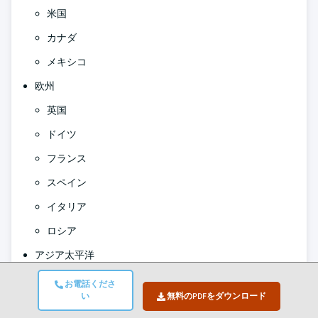
米国
カナダ
メキシコ
欧州
英国
ドイツ
フランス
スペイン
イタリア
ロシア
アジア太平洋
中国
お電話くださ
い
無料のPDFをダウンロード
日本