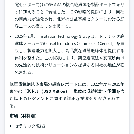
電セクター向けにGAMMAの複合絶縁体を製品ポートフォリ
オに加えることに合意した。この戦略的提携により、同社
の商業力が強化され、北米の公益事業セクターにおける顧
客ニーズの高まりを支援する。
2025年2月、Insulation Technology Groupは、セラミック絶
縁体メーカーのCerisol Isoladores Ceramicos（Cerisol）を買
収し、製造能力を拡大し、高品質な磁器絶縁体を提供する
体制を整えた。この買収により、架空送電線や変電所向け
の先進的な技術ソリューションを提供する同社の地位が強
化される。
低圧電気絶縁体市場の調査レポートには、2022年から2035年
までの
「米ドル（USD Million）」単位の収益推計・予測
を含
む以下のセグメントに関する詳細な業界分析が含まれてい
る。
市場（材料別）
セラミック/磁器