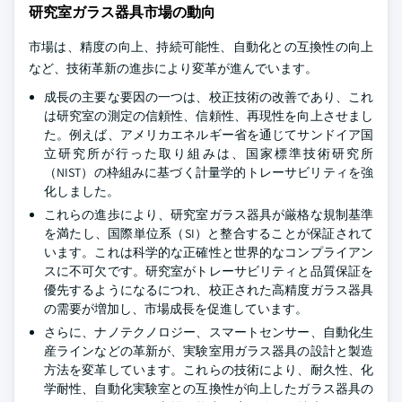
研究室ガラス器具市場の動向
市場は、精度の向上、持続可能性、自動化との互換性の向上
など、技術革新の進歩により変革が進んでいます。
成長の主要な要因の一つは、校正技術の改善であり、これ
は研究室の測定の信頼性、信頼性、再現性を向上させまし
た。例えば、アメリカエネルギー省を通じてサンドイア国
立研究所が行った取り組みは、国家標準技術研究所
（NIST）の枠組みに基づく計量学的トレーサビリティを強
化しました。
これらの進歩により、研究室ガラス器具が厳格な規制基準
を満たし、国際単位系（SI）と整合することが保証されて
います。これは科学的な正確性と世界的なコンプライアン
スに不可欠です。研究室がトレーサビリティと品質保証を
優先するようになるにつれ、校正された高精度ガラス器具
の需要が増加し、市場成長を促進しています。
さらに、ナノテクノロジー、スマートセンサー、自動化生
産ラインなどの革新が、実験室用ガラス器具の設計と製造
方法を変革しています。これらの技術により、耐久性、化
学耐性、自動化実験室との互換性が向上したガラス器具の