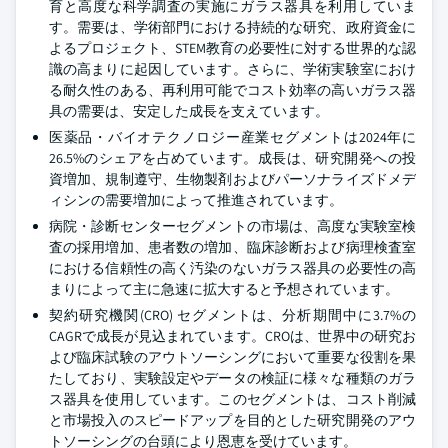
育と高度な科学調査の実施にガラス器具を利用していま
す。需要は、学術部門における持続的な研究、政府資金に
よるプロジェクト、STEM教育の必要性に対する世界的な認
識の高まりに起因しています。さらに、学術実験室におけ
る耐久性のある、再利用可能でコスト効率の高いガラス器
具の需要は、安定した成長を支えています。
医薬品・バイオテクノロジー産業セグメントは2024年に
26.5%のシェアを占めています。成長は、研究開発への投
資増加、規制遵守、生物製剤およびパーソナライズドメデ
ィシンの需要増加によって推進されています。
病院・診断センターセグメントの市場は、高度な実験室検
査の採用増加、患者数の増加、臨床診断および病理検査室
における信頼性の高く汚染のないガラス器具の必要性の高
まりによって主に急速に拡大すると予想されています。
契約研究機関(CRO) セグメントは、分析期間中に3.7%の
CAGRで成長が見込まれています。CROは、世界中の研究お
よび臨床試験のアウトソーシングにおいて重要な役割を果
たしており、実験設定やデータの検証に様々な種類のガラ
ス器具を使用しています。このセグメントは、コスト削減
と市場投入のスピードアップを目的とした研究開発のアウ
トソーシングの台頭により恩恵を受けています。