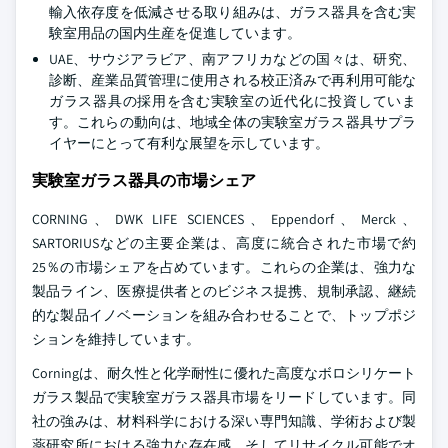
輸入依存度を低減させる取り組みは、ガラス器具を含む実
験室用品の国内生産を促進しています。
UAE、サウジアラビア、南アフリカなどの国々は、研究、
診断、産業品質管理に使用される校正済みで再利用可能な
ガラス器具の採用を含む実験室の近代化に投資していま
す。これらの動向は、地域全体の実験室ガラス器具サプラ
イヤーにとって有利な展望を示しています。
実験室ガラス器具の市場シェア
CORNING、DWK LIFE SCIENCES、Eppendorf、Merck、
SARTORIUSなどの主要企業は、高度に統合された市場で約
25％の市場シェアを占めています。これらの企業は、強力な
製品ライン、医療提供者とのビジネス提携、規制承認、継続
的な製品イノベーションを組み合わせることで、トップポジ
ションを維持しています。
Corningは、耐久性と化学耐性に優れた高度なボロシリケート
ガラス製品で実験室ガラス器具市場をリードしています。同
社の強みは、材料科学における深い専門知識、学術および製
薬研究所における強力な存在感、そしてリサイクル可能でオ