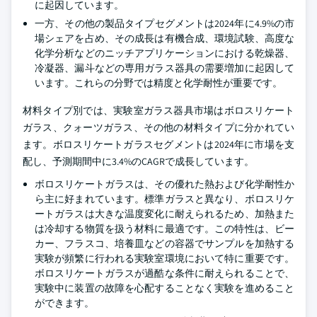
に起因しています。
一方、その他の製品タイプセグメントは2024年に4.9%の市
場シェアを占め、その成長は有機合成、環境試験、高度な
化学分析などのニッチアプリケーションにおける乾燥器、
冷凝器、漏斗などの専用ガラス器具の需要増加に起因して
います。これらの分野では精度と化学耐性が重要です。
材料タイプ別では、実験室ガラス器具市場はボロスリケート
ガラス、クォーツガラス、その他の材料タイプに分かれてい
ます。ボロスリケートガラスセグメントは2024年に市場を支
配し、予測期間中に3.4%のCAGRで成長しています。
ボロスリケートガラスは、その優れた熱および化学耐性か
ら主に好まれています。標準ガラスと異なり、ボロスリケ
ートガラスは大きな温度変化に耐えられるため、加熱また
は冷却する物質を扱う材料に最適です。この特性は、ビー
カー、フラスコ、培養皿などの容器でサンプルを加熱する
実験が頻繁に行われる実験室環境において特に重要です。
ボロスリケートガラスが過酷な条件に耐えられることで、
実験中に装置の故障を心配することなく実験を進めること
ができます。