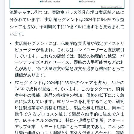
流通チャネル別では、実験室ガラス器具市場は実店舗とECに
分かれています。実店舗セグメントは2024年に64.4%の収益
シェアを占め、予測期間中に19億ドルに達すると見込まれて
います。
実店舗セグメントには、伝統的な実店舗や認定ディストリ
ビューターが含まれ、これらはエンドユーザーと直接取引
しています。これらの店舗では、製品の物理的な検査、パ
ーソナライズされたサービス、即時の入手可能性などの利
点があり、特に大量注文や緊急注文が必要な機関にとって
価値があります。
ECセグメントは2024年に35.6%のシェアを占め、3.4%の
CAGRで成長が見込まれています。このセクターは、消費
者中心の機能、製品の多様性の増加、価格の低下により急
速に拡大しています。ECリソースを利用することで、研究
所は製造業者の資格を確認し、製品仕様を確認し、簡単に
操作できるプロセスを通じて製品を効率的に注文できま
す。ECチャネルの魅力は、特に小規模な研究所、スタート
アップ企業、リモート組織にとって重要であり、これらの
組織は組織のコスト削減と効率化を促進するために、実験