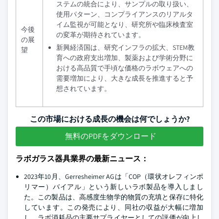
ステムの統合により、サンプルの取り扱い、
使用パターン、コンプライアンスのリアルタ
イム監視が可能となり、研究所や臨床検査室
今後
の変革が期待されています。
の展
新興経済国は、研究インフラの拡大、STEM教
望
育への政府支出増加、製薬および学術分野に
おける高品質で手頃な価格のラボウェアへの
需要増加により、大きな成長を推進すると予
想されています。
この市場における成長の機会は何でしょうか?
無料のPDFをダウンロード
ラボガラス器具業界の最新ニュース：
2023年10月、Gerresheimer AGは「COP（環状オレフィンポ
リマー）バイアル」という新しいラボ製品を導入しまし
た。この製品は、高感度生物学的物質の充填と保存に特化
しています。この発売により、同社の収益が大幅に増加
し、ラボ消耗品の主要サプライヤーとしての評価が向上し