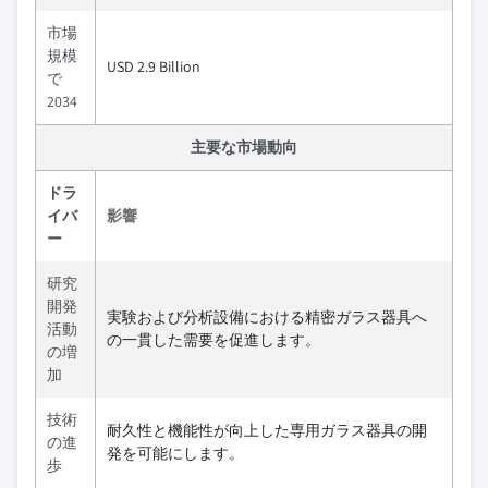
市場
規模
USD 2.9 Billion
で
2034
主要な市場動向
ドラ
イバ
影響
ー
研究
開発
実験および分析設備における精密ガラス器具へ
活動
の一貫した需要を促進します。
の増
加
技術
耐久性と機能性が向上した専用ガラス器具の開
の進
発を可能にします。
歩