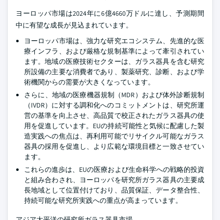
ヨーロッパ市場は2024年に6億4660万ドルに達し、予測期間
中に有望な成長が見込まれています。
ヨーロッパ市場は、強力な研究エコシステム、先進的な医
療インフラ、および厳格な規制基準によって牽引されてい
ます。地域の医療技術セクターは、ガラス器具を含む研究
所設備の主要な消費者であり、製薬研究、診断、および学
術機関からの需要が大きくなっています。
さらに、地域の医療機器規制（MDR）および体外診断規制
（IVDR）に対する調和化へのコミットメントは、研究所運
営の基準を向上させ、高品質で校正されたガラス器具の使
用を促進しています。EUの持続可能性と気候に配慮した製
造実践への焦点は、再利用可能でリサイクル可能なガラス
器具の採用を促進し、より広範な環境目標と一致させてい
ます。
これらの進歩は、EUの医療および生命科学への戦略的投資
と組み合わされ、ヨーロッパを研究所ガラス器具の主要成
長地域として位置付けており、品質保証、データ整合性、
持続可能な研究所実践への重点が高まっています。
アジア太平洋の研究所ガラス器具市場