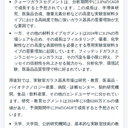
クォーツガラスセグメントは、分析期間中に2.8%のCAGR
で成長すると予想されています。この成長は、半導体研
究、医薬品合成、微量元素分析などの高度な実験室材料タ
イプにおける高純度で熱に強いガラス器具の需要増加が主
な要因です。
一方、その他の材料タイプセグメントは2024年に8.2%の市
場シェアを占め、その成長はフィルタリング、吸着、化学
耐性などの高度な表面特性を必要とする専用実験室材料タ
イプの需要増加に起因しています。フィッテッドガラスと
シラニゼーションガラスは、その汚染を最小限に抑え、ア
ッセイの信頼性を向上させる能力から、分析化学、環境試
験、医薬品品質管理で特に好まれています。
用途別では、実験室ガラス器具市場は研究・教育、医薬品・
バイオテクノロジー産業、病院・診断センター、契約研究機
関、食品・飲料産業、その他のエンドユーザーに分かれてい
ます。研究・教育セグメントは2024年に6億6280万ドルの価
値があり、予測期間中に3%のCAGRで成長すると予想されて
います。
大学、大学院、公的研究機関は、基本的な実験室技術の教