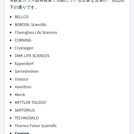
実験室ガラス器具産業で活動している主要な企業の一部は以
下の通りです。
BELLCO
BOROSIL Scientific
Chemglass Life Sciences
CORNING
Crystalgen
DWK LIFE SCIENCES
Eppendorf
Gerresheimer
Glassco
Hamilton
Merck
METTLER TOLEDO
SARTORIUS
TECHNOSKLO
Thermo Fisher Scientific
Corning