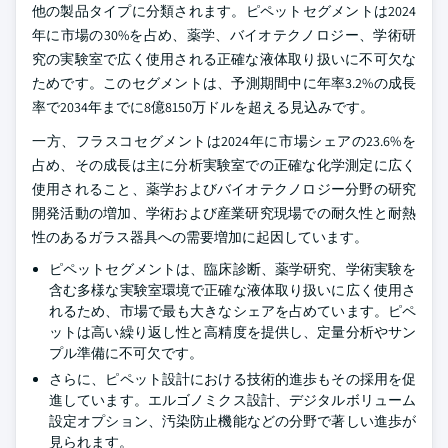
他の製品タイプに分類されます。ピペットセグメントは2024
年に市場の30%を占め、薬学、バイオテクノロジー、学術研
究の実験室で広く使用される正確な液体取り扱いに不可欠な
ためです。このセグメントは、予測期間中に年率3.2%の成長
率で2034年までに8億8150万ドルを超える見込みです。
一方、フラスコセグメントは2024年に市場シェアの23.6%を
占め、その成長は主に分析実験室での正確な化学測定に広く
使用されること、薬学およびバイオテクノロジー分野の研究
開発活動の増加、学術および産業研究現場での耐久性と耐熱
性のあるガラス器具への需要増加に起因しています。
ピペットセグメントは、臨床診断、薬学研究、学術実験を
含む多様な実験室環境で正確な液体取り扱いに広く使用さ
れるため、市場で最も大きなシェアを占めています。ピペ
ットは高い繰り返し性と高精度を提供し、定量分析やサン
プル準備に不可欠です。
さらに、ピペット設計における技術的進歩もその採用を促
進しています。エルゴノミクス設計、デジタルボリューム
設定オプション、汚染防止機能などの分野で著しい進歩が
見られます。