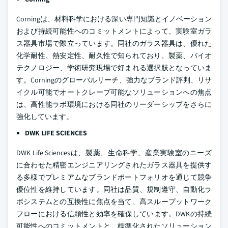
Corningは、材料科学における深い専門知識とイノベーション
および持続可能性へのコミットメントによって、実験室ガラ
ス器具市場で際立っています。同社のガラス器具は、優れた
化学耐性、熱安定性、耐久性で知られており、製薬、バイオ
テクノロジー、学術研究現場で好まれる選択肢となっていま
す。Corningのグローバルリーチ、強力なブランド評判、リサ
イクル可能でオートクレーブ可能なソリューションへの焦点
は、高性能ラボ環境における同社のリーダーシップをさらに
強化しています。
DWK LIFE SCIENCES
DWK Life Sciencesは、製薬、生命科学、産業実験室のニーズ
に合わせた精密エンジニアリングされたガラス器具を提供す
る多様でプレミアムなブランドポートフォリオを通じて競争
優位性を維持しています。同社は品質、規制遵守、自動化ラ
ボシステムとの互換性に焦点を当て、高スループットワーク
フローにおける信頼性と効率を確保しています。DWKの持続
可能性へのコミットメントと、標準化されたソリューション