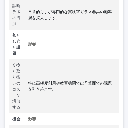
診断
ラボ
日常的および専門的な実験室ガラス器具の顧客
の増
層を拡大します。
加
落と
し穴
影響
と課
題
交換
と取
り扱
いの
特に高頻度利用や教育機関では予算面での課題
コス
を引き起こす。
トが
増加
する
機会:
影響