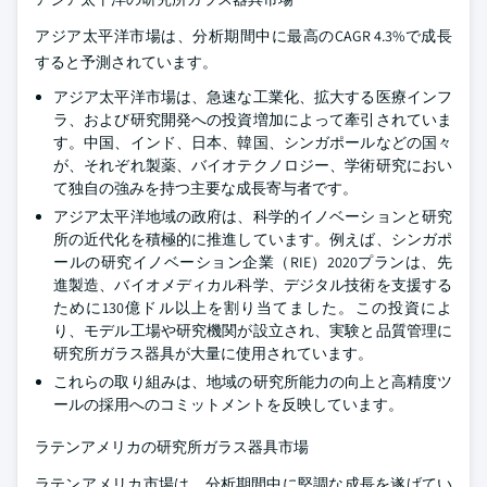
アジア太平洋市場は、分析期間中に最高のCAGR 4.3%で成長
すると予測されています。
アジア太平洋市場は、急速な工業化、拡大する医療インフ
ラ、および研究開発への投資増加によって牽引されていま
す。中国、インド、日本、韓国、シンガポールなどの国々
が、それぞれ製薬、バイオテクノロジー、学術研究におい
て独自の強みを持つ主要な成長寄与者です。
アジア太平洋地域の政府は、科学的イノベーションと研究
所の近代化を積極的に推進しています。例えば、シンガポ
ールの研究イノベーション企業（RIE）2020プランは、先
進製造、バイオメディカル科学、デジタル技術を支援する
ために130億ドル以上を割り当てました。この投資によ
り、モデル工場や研究機関が設立され、実験と品質管理に
研究所ガラス器具が大量に使用されています。
これらの取り組みは、地域の研究所能力の向上と高精度ツ
ールの採用へのコミットメントを反映しています。
ラテンアメリカの研究所ガラス器具市場
ラテンアメリカ市場は、分析期間中に堅調な成長を遂げてい