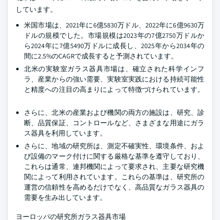
しています。
米国市場は、2021年に6億5830万ドル、2022年に6億9630万
ドルの規模でした。市場規模は2023年の7億2750万ドルか
ら2024年に7億5490万ドルに成長し、2025年から2034年の
間に2.5%のCAGRで成長すると予測されています。
北米の実験室ガラス器具市場は、確立された科学インフ
ラ、産業からの強い需要、実験室実践における持続可能性
と精度への注目の高まりによって特徴づけられています。
さらに、北米の産業および機関の両方の施設は、研究、診
断、品質保証、コントロールなど、さまざまな用途にガラ
ス器具を利用しています。
さらに、地域の研究所は、測定不確実性、環境条件、およ
び設備のマーク付けに関する厳格な基準を遵守しており、
これらは通常、連邦機関によって要求され、主要な研究機
関によって利用されています。これらの基準は、研究所の
運営の信頼性を高めるだけでなく、高品質なガラス器具の
需要を生み出しています。
ヨーロッパの研究所ガラス器具市場