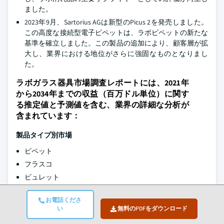
ました。
2023年9月、Sartorius AGは新型のPicus 2を発売しました。
この高度な接続型電子ピペットは、ラボピペットの新たな
基準を確立しました。この製品の追加により、顧客層が拡
大し、業界における地位がさらに強固なものとなりまし
た。
ラボガラス器具市場調査レポートには、2021年
から2034年までの収益（百万ドル単位）に関す
る推定値と予測値を含む、業界の詳細な分析が
含まれています：
製品タイプ別市場
ピペット
フラスコ
ビュレット
ビーカー
お電話くださ
保存容器
い
無料のPDFをダウンロード
ペトリ皿