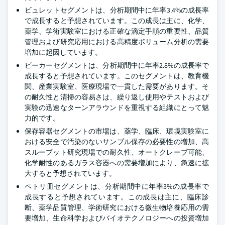
ビュレットセグメントは、分析期間中に年率3.4%の成長率
で成長すると予想されています。この成長は主に、化学、
薬学、学術実験室における正確な滴定手順の重要性、品質
管理および研究応用における高精度ボリューム分析の需要
増加に起因しています。
ビーカーセグメントは、分析期間中に年率2.8%の成長率で
成長すると予想されています。このセグメントは、教育機
関、産業実験室、医療現場で一貫した需要があります。そ
の耐久性と清掃の容易さは、繰り返し使用やテストおよび
実験の迅速なターンアラウンドを重視する組織にとって魅
力的です。
保存容器セグメントの市場は、薬学、臨床、環境実験室に
おける安全で汚染のないサンプル保存の必要性の増加、高
スループット研究現場での耐久性、オートクレーブ可能、
化学耐性のあるガラス容器への需要増加により、急速に拡
大すると予想されています。
ペトリ皿セグメントは、分析期間中に年率3%の成長率で
成長すると予想されています。この成長は主に、臨床診
断、薬学品質管理、学術研究における微生物培養応用の需
要増加、生命科学およびバイオテクノロジーへの投資増加