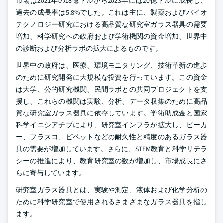
市場は2021年の18億ドルから2023年には20億ドルに成長し、
過去の成長率は5.8%でした。これは主に、製薬およびバイオ
テクノロジー研究における高品質な研究室ガラス器具の需要
増加、科学研究への政府および学術機関の資金増加、世界中
の診断および分析ラボの拡大によるものです。
世界中の政府は、医療、環境モニタリング、技術革新の進歩
のために研究開発に大規模な投資を行っています。この資金
は大学、公的研究機関、民間ラボとの共同プロジェクトを支
援し、これらの機関は実験、分析、データ収集のために高品
質な研究室ガラス器具に依存しています。学術助成金と国家
科学イニシアチブにより、研究室インフラが拡大し、ビーカ
ー、フラスコ、ピペットなどの耐久性と精度のあるガラス器
具の需要が増加しています。さらに、STEM教育と科学リテラ
シーの推進により、教育研究室の数が増加し、市場成長にさ
らに寄与しています。
研究室ガラス器具とは、実験や測定、液体および化学分析の
ために科学研究室で使用されるさまざまなガラス器具を指し
ます。