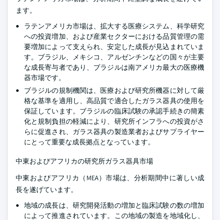
ます。
ラテンアメリカ市場は、拡大する医療システム、科学研究
への投資増加、および産業セクターにおける品質管理の需
要増加によって支えられ、安定した成長が見込まれていま
す。ブラジル、メキシコ、アルゼンチンなどの国々が主要
な成長寄与者であり、ブラジルは南アメリカ最大の医療機
器市場です。
ブラジルの規制機関は、医療および研究所機器に対して厳
格な基準を適用し、高品質で適合したガラス器具の使用を
保証しています。ブラジルの臨床試験の承認手続きの簡素
化と規制負担の軽減により、研究所インフラへの投資がさ
らに促進され、ガラス器具の製造業者およびサプライヤー
にとって重要な成長拠点となっています。
中東およびアフリカの研究所ガラス器具市場
中東およびアフリカ（MEA）市場は、分析期間中に著しい成
長を遂げています。
地域の成長は、研究開発活動の増加と臨床試験の数の増加
によって推進されています。この地域の製造を地域化し、