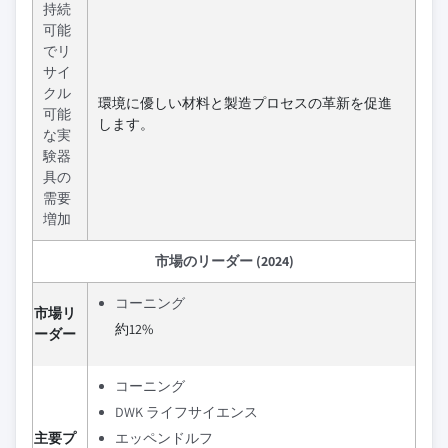
持続
可能
でリ
サイ
クル
環境に優しい材料と製造プロセスの革新を促進
可能
します。
な実
験器
具の
需要
増加
市場のリーダー (2024)
コーニング
市場リ
約12%
ーダー
コーニング
DWK ライフサイエンス
主要プ
エッペンドルフ