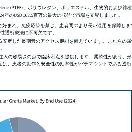
ethylene (PTFE)、ポリウレタン、ポリエステル、生物的および
24年のUSD 162.5百万の最大の収益で市場を支配しました。
is の適用で好まれ、免疫応答を禁じ、患者間のより長い適用を保障し
慢性透析療法に不可欠です。
よる安定した長期管のアクセス機能を備えています。 これらの
す。
理および注入の容易さの点で臨床利点を提供します。 柔軟性があり、
側面は、患者の動作と安全性の効率性がパラマウントである透析