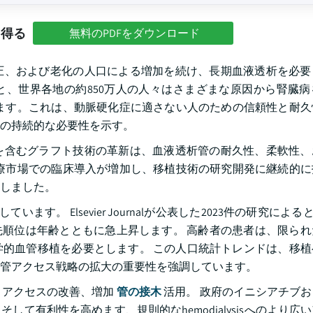
を得る
無料のPDFをダウンロード
圧、および老化の人口による増加を続け、長期血液透析を必要
ると、世界各地の約850万人の人々はさまざまな原因から腎臓
ます。これは、動脈硬化症に適さない人のための信頼性と耐久
の持続的な必要性を示す。
を含むグラフト技術の革新は、血液透析管の耐久性、柔軟性、
療市場での臨床導入が増加し、移植技術の研究開発に継続的に
しました。
ます。 Elsevier Journalが公表した2023件の研究による
優先順位は年齢とともに急上昇します。 高齢者の患者は、限ら
生物学的血管移植を必要とします。 この人口統計トレンドは、移
管アクセス戦略の拡大の重要性を強調しています。
スアクセスの改善、増加
管の接木
活用。 政府のイニシアチブ
そして有利性を高めます、規則的なhemodialysisへのより広