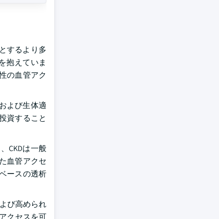
とするより多
病を抱えていま
性の血管アク
および生体適
投資すること
と、CKDは一般
れた血管アクセ
植ベースの透析
および高められ
いアクセスを可