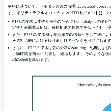
材料に基づいて、ヘモダシス管の市場はpolytetrafluoro
す。 ポリテトラフルオロエチレン(PTFE)セグメントは、20
PTFE の接木は生物互換性のために hemodialys
定性と表面非反応は、移植拒絶の危険性を低下させ、
また、PTFE の接木機は長期滞在の信頼性そして率に
液透析治療における繰り返し針のパンクを可能にしま
さらに、PTFEの接木は管の外科のsuturing、処
手順時間を簡単に配置し、短縮します。 そのような
場の価値を高めます。