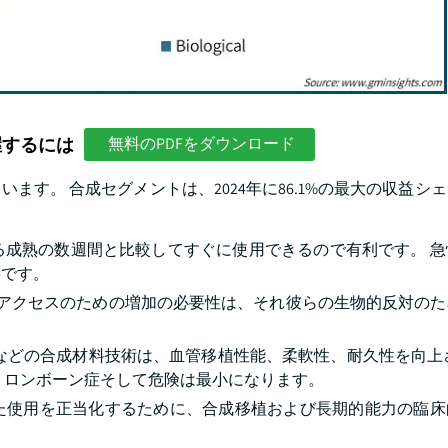
握するには
無料のPDFをダウンロード
す。 合成セグメントは、2024年に86.1%の最大の収益シ
る成熟の数週間と比較してすぐに使用できるので有利です。 急
要です。
sisのアクセスのための増加の必要性は、それ彼らの生物的反対の
タンなどの合成材料技術は、血管移植性能、柔軟性、耐久性を向上
トロンボーン症そして危険は最小になります。
た使用を正当化するために、合成移植および長期的能力の臨床