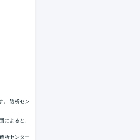
す。 透析セン
団によると、
。
 透析センター