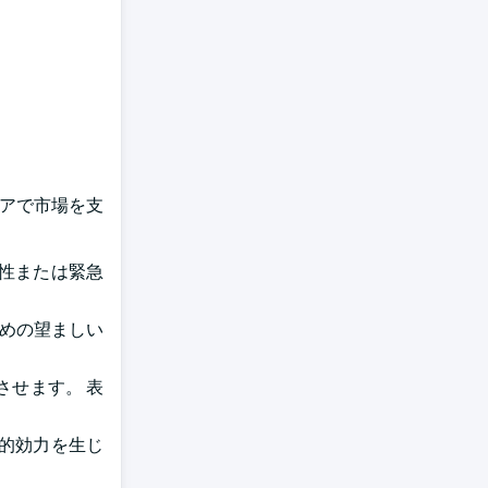
ェアで市場を支
性または緊急
ための望ましい
させます。 表
的効力を生じ