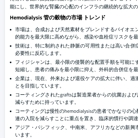
能にし、世界的な腎臓の心配のインフラの継続的な拡大の
Hemodialysis 管の穀物の市場 トレンド
市場は、合成および天然素材をブレンドするバイオエ
的能力を最大限に高めながら、感染や血栓症リスクを
技術は、特に制約された静脈の可用性または高い合併
必要性に反応します。
フィジシャンは、最小限の侵襲的な配置手順を可能に
短縮し、患者の痛みを最小限に抑え、外科的合併症を
企業は、現在、外来および退役ケアの拡大に伴い、過
とを目指しています。
コーティングされたgraftsは製造業者からの抗菌および反thro
減らすために持っています。
コーティングは慢性のhemodialysisの患者でか
連の入院を減らすことに重点を置き、臨床的慣行や調
アジア・パシフィック、中南米、アフリカなどの新興
います。