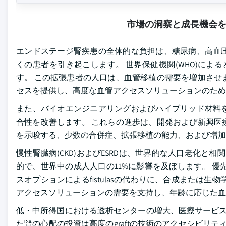
市場の洞察と成長機会
エンドステージ腎疾患の全体的な負担は、糖尿病、高血
くの患者を引き起こします。 世界保健機関(WHO)によ
す。 この拡張患者の人口は、血管移植の需要を増加させ
セスを提供し、高度な血管アクセスソリューションのため
また、バイオエンジニアリングおよびハイブリッド材料
合性を改善します。 これらの進歩は、開発および新興医
を示唆する、少数の合併症、拡張移植の能力、および増加
慢性腎臓病(CKD)およびESRDは、世界的な人口老化と相関してい
的で、世界中の成人人口の11%に影響を及ぼします。 
スオプションによるfistulasの代わりに、合成または
アクセスソリューションの需要を支持し、年齢に応じた血
低・中所得国における透析センターの増大、医療サービ
た腎の心配の投資は高度のgraftの技術のアクセシビリティ