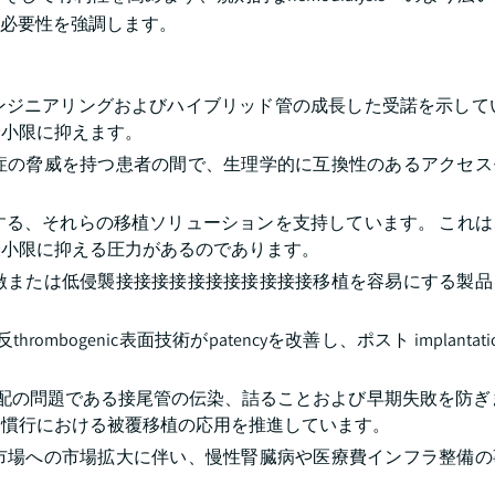
必要性を強調します。
ンジニアリングおよびハイブリッド管の成長した受諾を示してい
最小限に抑えます。
症の脅威を持つ患者の間で、生理学的に互換性のあるアクセス
する、それらの移植ソリューションを支持しています。 これは
最小限に抑える圧力があるのであります。
激または低侵襲接接接接接接接接接接接移植を容易にする製品
mbogenic表面技術がpatencyを改善し、ポスト implantat
なりの心配の問題である接尾管の伝染、詰ることおよび早期失敗を防ぎ
達慣行における被覆移植の応用を推進しています。
市場への市場拡大に伴い、慢性腎臓病や医療費インフラ整備の