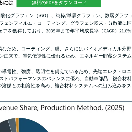
るには
無料のPDFをダウンロード
化グラフェン（rGO）、純粋/単層グラフェン、数層グラフェ
ラフェンフィルム・コーティング、グラフェン粉末・分散液に
シェアを獲得しており、2035年まで年平均成長率（CAGR）21.
易なため、コーティング、膜、さらにはバイオメディカル分野
ェン由来で、電気伝導性に優れるため、エネルギー貯蔵システ
い導電性、強度、透明性を備えているため、先端エレクトロニ
コストパフォーマンスのバランスに優れ、自動車部品、複合材
や溶媒との相溶性を高め、複合材料システムへの組み込みをス
。