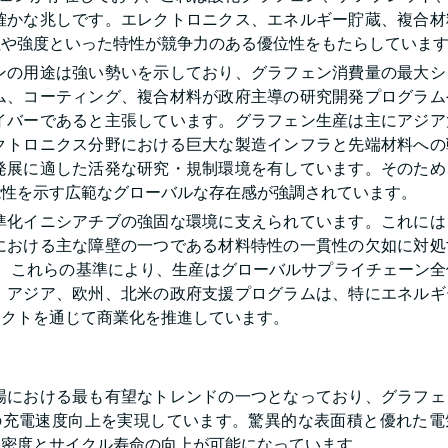
確かな兆しです。エレクトロニクス、エネルギー貯蔵、複合材
性や強度といった特性が競争力のある優位性をもたらしていま
ンの用途は強い勢いを示しており、グラフェン消費量の最大シ
ム、コーティング、複合材料が政府主導の研究開発プログラム
イバーであると主張しています。グラフェン生産は主にアジア
クトロニクス分野における巨大な製造インフラと先端材料への
発展に適した活発な研究・規制環境を有しています。そのため
能性を示す広範なグローバルな存在感が強調されています。
準化イニシアチブの強固な環境に支えられています。これには
における主な障壁の一つである材料特性の一貫性の欠如に対処
す。これらの基準により、生産はグローバルサプライチェーン
、アジア、欧州、北米の政府支援プログラムは、特にエネルギ
ェクトを通じて商業化を推進しています。
場における最も有望なトレンドの一つとなっており、グラフェ
の充電速度向上を実現しています。驚異的な表面積と優れた電
ー密度とサイクル寿命の向上が可能になっています。