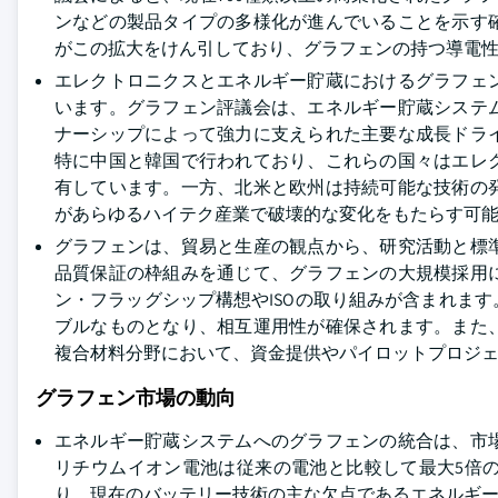
ンなどの製品タイプの多様化が進んでいることを示す
がこの拡大をけん引しており、グラフェンの持つ導電
エレクトロニクスとエネルギー貯蔵におけるグラフェ
います。グラフェン評議会は、エネルギー貯蔵システ
ナーシップによって強力に支えられた主要な成長ドラ
特に中国と韓国で行われており、これらの国々はエレ
有しています。一方、北米と欧州は持続可能な技術の
があらゆるハイテク産業で破壊的な変化をもたらす可
グラフェンは、貿易と生産の観点から、研究活動と標
品質保証の枠組みを通じて、グラフェンの大規模採用
ン・フラッグシップ構想やISOの取り組みが含まれま
ブルなものとなり、相互運用性が確保されます。また
複合材料分野において、資金提供やパイロットプロジ
グラフェン市場の動向
エネルギー貯蔵システムへのグラフェンの統合は、市
リチウムイオン電池は従来の電池と比較して最大5倍
り、現在のバッテリー技術の主な欠点であるエネルギ