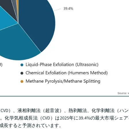
CVD）、液相剥離法（超音波）、熱剥離法、化学剥離法（ハ
学気相成長法（CVD）は2025年に39.4%の最大市場シェ
7%で成長すると予測されています。